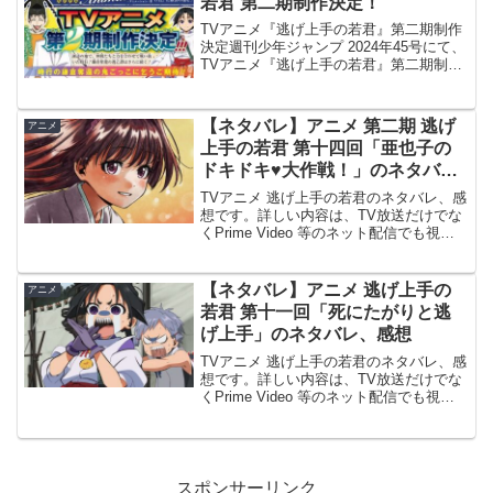
若君 第二期制作決定！
TVアニメ『逃げ上手の若君』第二期制作
決定週刊少年ジャンプ 2024年45号にて、
TVアニメ『逃げ上手の若君』第二期制作
決定が発表されました。詳細は不明で、
続報を待ちましょう。© 週刊少年ジャン
プ 2024年45号より第一期 最終回から約
【ネタバレ】アニメ 第二期 逃げ
アニメ
一...
上手の若君 第十四回「亜也子の
ドキドキ♥大作戦！」のネタバ
レ、感想
TVアニメ 逃げ上手の若君のネタバレ、感
想です。詳しい内容は、TV放送だけでな
くPrime Video 等のネット配信でも視聴
出来ます。前回の記事はこちらです。第
十四回（第二期 第二回）「亜也子のドキ
ドキ♥大作戦！」第一期で犬追物やいくつ
【ネタバレ】アニメ 逃げ上手の
アニメ
か...
若君 第十一回「死にたがりと逃
げ上手」のネタバレ、感想
TVアニメ 逃げ上手の若君のネタバレ、感
想です。詳しい内容は、TV放送だけでな
くPrime Video 等のネット配信でも視聴
出来ます。前回の記事はこちらです。第
十一回「死にたがりと逃げ上手」国司・
清原信濃守、登場朝廷より信濃に新たな
国司・...
スポンサーリンク