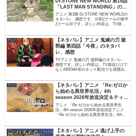
Dr.STONE NEW WORLD 第19話
「LAST MAN STANDING」のネ
タバレ、感想
アニメ 第3期 Dr.STONE NEW WORLDの
ネタバレ、感想です。分割2クールの後半
2クール目です。詳しい内容は、TV放送
だけでなくABEMA等のネット配信でも視
聴出来ます。前回の記事はこちらです。
#19 LAST MAN STAN...
【ネタバレ】アニメ 鬼滅の刃 遊
アニメ
郭編 第四話「今夜」のネタバ
レ、感想
TVアニメ 鬼滅の刃 遊郭編のネタバレ、
感想です。詳しい内容は、TV放送だけで
なくABEMA等のネット配信でも視聴出来
ます。前回 3話の記事はこちらです。今
夜善逸が行方不明になったと京極屋の店
主は話を聞きますが、店主は放っておけ
【ネタバレ】アニメ 「Re:ゼロか
アニメ
と怒鳴るだけ...
ら始める異世界生活」4th
season 2026年放送決定＆ティザ
ービジュアル第3弾公開
アニメ 「Re:ゼロから始める異世界生
活」4th season 2026年放送決定アニメ
「Re:ゼロから始める異世界生活」4th
seasonが、2026年に放送決定しました。
あわせてティザービジュアル第3弾＆ティ
ザーPVの公開、及び新衣...
【ネタバレ】アニメ 逃げ上手の
アニメ