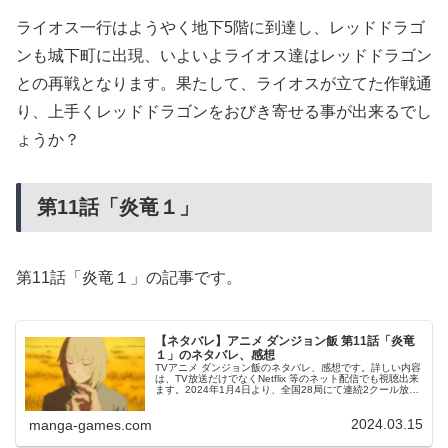
ライオス一行はようやく地下5階に到達し、レッドドラゴ
ンも城下町に出現、いよいよライオス達はレッドドラゴン
との再戦となります。果たして、ライオスが立てた作戦通
り、上手くレッドドラゴンをおびき寄せる事が出来るでし
ょうか？
第11話「炎竜１
」
第11話「炎竜１」の記事です。
【ネタバレ】アニメ ダンジョン飯 第11話「炎竜
１」のネタバレ、感想
TVアニメ ダンジョン飯のネタバレ、感想です。詳しい内容
は、TV放送だけでなくNetflix 等のネット配信でも視聴出来
ます。2024年1月4日より、全国28局にて連続2クール放送
決定しています。前回、第10話の記事はこちらです。第11
話「...
2024.03.15
manga-games.com