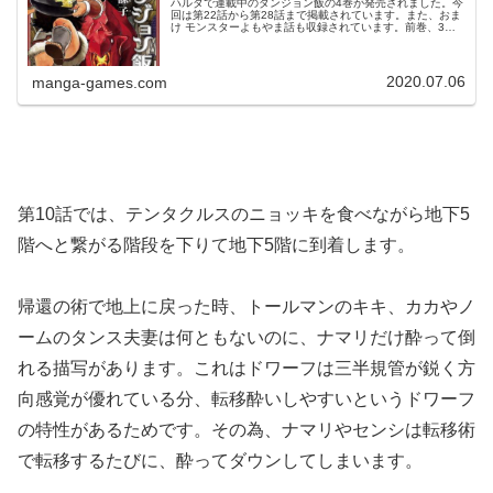
ハルタで連載中のダンジョン飯の4巻が発売されました。今
回は第22話から第28話まで掲載されています。また、おま
け モンスターよもやま話も収録されています。前巻、3巻
のあらすじ、ネタバレはこちらの記事です。4巻4巻の表紙
はセンシです。© 九井...
2020.07.06
manga-games.com
第10話では、テンタクルスのニョッキを食べながら地下5
階へと繋がる階段を下りて地下5階に到着します。
帰還の術で地上に戻った時、トールマンのキキ、カカやノ
ームのタンス夫妻は何ともないのに、ナマリだけ酔って倒
れる描写があります。これはドワーフは三半規管が鋭く方
向感覚が優れている分、転移酔いしやすいというドワーフ
の特性があるためです。その為、ナマリやセンシは転移術
で転移するたびに、酔ってダウンしてしまいます。