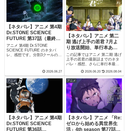
【ネタバレ】アニメ 第4期
Dr.STONE SCIENCE
【ネタバレ】アニメ 第二
FUTURE 第37話（最終
期 逃げ上手の若君 7月よ
回）「未来を唆るもの」
アニメ 第4期 Dr.STONE
り放送開始、単行本あら
のネタバレ、感想
SCIENCE FUTURE のネタバ
すじも紹介
この記事ではアニメ 第二期 逃げ
レ、感想です。分割3クールの第
上手の若君の最新話までのネタ
3クール目で、本クールで最終ク
バレ・感想、さらに単行本最新
ールとなります。詳しい内容
巻までのあらすじ・まとめ等を
は、TV放送だけでなくABEMA
2026.06.27
2026.06.20
2026.08.04
ご紹介します。TVアニメ 逃げ上
等のネット配信でも視聴出来ま
手の若君 第十三～十五回のネタ
す。前回の記事はこちら...
アニメ
アニメ
バレ、感想アニメ 第十三回（第
二期 第一回）のネタバレ、感想
を...
【ネタバレ】アニメ 第4期
【ネタバレ】アニメ 「Re:
Dr.STONE SCIENCE
ゼロから始める異世界生
FUTURE 第36話
活」4th season 第77話