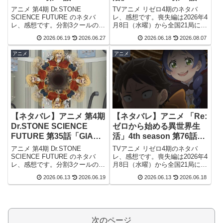
「WHYMAN」のネタバ
「Re:ゼロから始める異世
アニメ 第4期 Dr.STONE
TVアニメ リゼロ4期のネタバ
レ、感想
界生活」のネタバレ、感
SCIENCE FUTURE のネタバ
レ、感想です。喪失編は2026年4
レ、感想です。分割3クールの第
月8日（水曜）から全国21局にて
想
3クール目で、本クールで最終ク
放送開始です。詳しい内容は、
2026.06.19
2026.06.27
2026.06.18
2026.08.07
ールとなります。詳しい内容
TV放送だけでなくABEMA・dア
は、TV放送だけでなくABEMA
ニメストア等のネット配信でも
アニメ
アニメ
等のネット配信でも視聴出来ま
視聴出来ます。前回の記事はこ
す。前回の記事はこちら...
ちらです。第77話「Re:...
【ネタバレ】アニメ 第4期
【ネタバレ】アニメ 「Re:
Dr.STONE SCIENCE
ゼロから始める異世界生
FUTURE 第35話「GIANT
活」4th season 第76話
STEP」のネタバレ、感想
「殺人は癖になる」のネ
アニメ 第4期 Dr.STONE
TVアニメ リゼロ4期のネタバ
タバレ、感想
SCIENCE FUTURE のネタバ
レ、感想です。喪失編は2026年4
レ、感想です。分割3クールの第
月8日（水曜）から全国21局にて
3クール目で、本クールで最終ク
放送開始です。詳しい内容は、
2026.06.13
2026.06.19
2026.06.13
2026.06.18
ールとなります。詳しい内容
TV放送だけでなくABEMA・dア
は、TV放送だけでなくABEMA
ニメストア等のネット配信でも
等のネット配信でも視聴出来ま
視聴出来ます。前回の記事はこ
す。前回の記事はこちら...
ちらです。第76話「殺人は...
次のページ