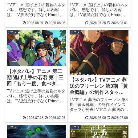
タバレ、感想
作戦！」のネタバレ、感
TVアニメ 逃げ上手の若君のネタ
TVアニメ 逃げ上手の若君のネタ
想
バレ、感想です。詳しい内容
バレ、感想です。詳しい内容
は、TV放送だけでなくPrime
は、TV放送だけでなくPrime
Video 等のネット配信でも視聴
Video 等のネット配信でも視聴
2026.08.01
2026.08.05
2026.07.25
2026.08.01
出来ます。前回の記事はこちら
出来ます。前回の記事はこちら
です。第十五回（第二期 第三
です。第十四回（第二期 第二
アニメ
アニメ
回）「時行と三大将」諏訪頼重
回）「亜也子のドキドキ♥大作
直属の郎党、諏訪神党の三大将
戦！」第一期で犬追物やいくつ
時...
か...
【ネタバレ】アニメ 第二
期 逃げ上手の若君 第十三
【ネタバレ】TVアニメ 葬
回「もう一度、食べタ
送のフリーレン 第3期「黄
イ！」のネタバレ、感想
TVアニメ 逃げ上手の若君のネタ
金郷編」の制作スタッフ
バレ、感想です。詳しい内容
が発表
TVアニメ 葬送のフリーレン 第3
は、TV放送だけでなくPrime
期「黄金郷編」の制作メインス
Video 等のネット配信でも視聴
タッフが発表TVアニメ 葬送のフ
出来ます。前回の記事はこちら
リーレン 第3期「黄金郷編」の
です。第十三回（第二期 第一
2026.07.18
2026.07.26
2026.07.08
2026.07.09
制作メインスタッフが、アメリ
回）「もう一度、食べタイ！」
カ・ロサンゼルスで開催された
第一期のあらすじを振り返った
アニメ
アニメ
アニメイベント「Anime Expo
後...
2026」で発表されま...