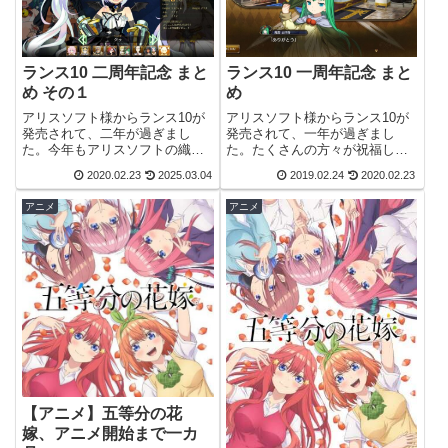
ランス10 二周年記念 まと
ランス10 一周年記念 まと
め その１
め
アリスソフト様からランス10が
アリスソフト様からランス10が
発売されて、二年が過ぎまし
発売されて、一年が過ぎまし
た。今年もアリスソフトの織音
た。たくさんの方々が祝福して
さんが二周年を記念して色々な
います。アリスソフト30周年＆
2020.02.23
2025.03.04
2019.02.24
2020.02.23
ランス関連の質問に、Twitterで
ランス10発売1周年間近というこ
答えてくれています。今年も個
とで茶エールちゃん描いたぞ！
アニメ
アニメ
人的にとても参考になる ＆ 面白
がはは、我ながらグッドだー！
いので、このページにまとめま
おめでとうございます！イブニ
した...
クル２届く...
【アニメ】五等分の花
嫁、アニメ開始まで一カ