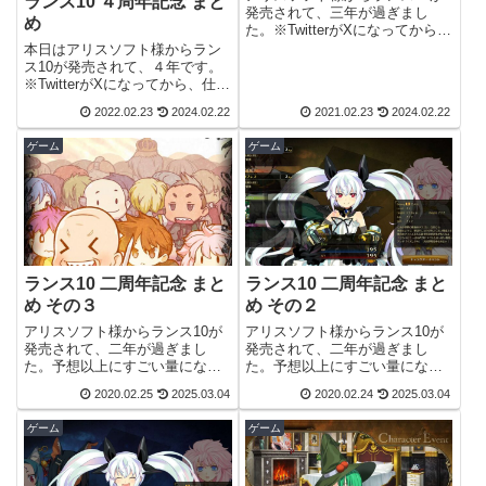
ランス10 ４周年記念 まと
発売されて、三年が過ぎまし
め
た。※TwitterがXになってから、
仕様変更により表示されないポ
本日はアリスソフト様からラン
ストがあります。日付のリンク
ス10が発売されて、４年です。
をクリックすれば、Xに移動して
※TwitterがXになってから、仕様
ポストが表示されることもあり
変更により表示されないポスト
2022.02.23
2024.02.22
2021.02.23
2024.02.22
ます。ご了承ください。今年も
があります。日付のリンクをク
アリ...
リックすれば、Xに移動してポス
ゲーム
ゲーム
トが表示されることもありま
す。ご了承ください。#ランス１
０...
ランス10 二周年記念 まと
ランス10 二周年記念 まと
め その３
め その２
アリスソフト様からランス10が
アリスソフト様からランス10が
発売されて、二年が過ぎまし
発売されて、二年が過ぎまし
た。予想以上にすごい量になっ
た。予想以上にすごい量になっ
たので、またまたページを分け
たので、ページを分けました。
2020.02.25
2025.03.04
2020.02.24
2025.03.04
ました。ランス10 二周年記念 ま
ランス10 二周年記念 まとめ そ
とめ その１、その２はこちらで
の１はこちらです。では、その
ゲーム
ゲーム
す。では、その２の続きです。
１の続きです。Q：魔王制度が
おはよう というか こんち
崩れ魔人という概念が無くなり
わ。続きし...
ましたが、...