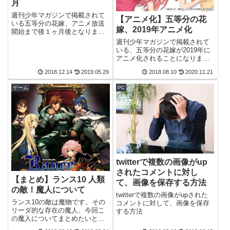
月
週刊少年マガジンで掲載されて
【アニメ化】五等分の花
いる五等分の花嫁、アニメ放送
嫁、2019年アニメ化
開始まで後１ヶ月後となりまし
た。現在まで出ていいる情報を
週刊少年マガジンで掲載されて
これを機に纏めてみました。ア
いる、五等分の花嫁が2019年に
ニメ放送開始まで後１ヶ月後#五
アニメ化されることになりまし
等分の花嫁今週発売のマガジン
た。こちらの記事にも、情報を
2018.12.14
2019.05.29
2018.08.10
2020.11.21
に第66話が掲載されています！
纏めています。五等分の花嫁 1
来週は合併号...
期 アニメ情報アニメ公式のHPが
ゲーム
PC
開設しました。アニメ公式の
twitterアカウントも立ち上がっ...
twitterで複数の画像がup
されたコメントに対し
【まとめ】ランス10 人類
て、画像を保存する方法
の敵！魔人について
twitterで複数の画像がupされた
ランス10の敵は魔物です。その
コメントに対して、画像を保存
リーダ的な存在の魔人、今回こ
する方法
の魔人についてまとめたいと思
います。魔人の特徴 魔王の血