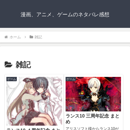
漫画、アニメ、ゲームのネタバレ感想
ホーム
雑記
雑記
ゲーム
ゲーム
ランス10 三周年記念 まと
め
アリスソフト様からランス10が