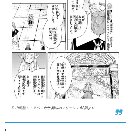
© 山田鐘人・アベツカサ 葬送のフリーレン 52話より