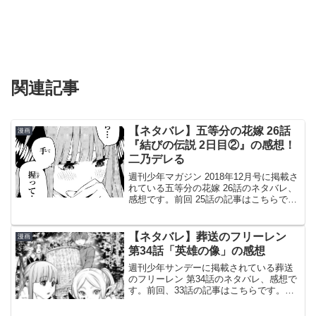
関連記事
【ネタバレ】五等分の花嫁 26話
漫画
『結びの伝説 2日目②』の感想！
二乃デレる
週刊少年マガジン 2018年12月号に掲載さ
れている五等分の花嫁 26話のネタバレ、
感想です。前回 25話の記事はこちらで
す。今回は肝試しの続き24話から始まっ
た林間学校のエピソードですが、今回は
林間学校での肝試しのお話の続きです。
【ネタバレ】葬送のフリーレン
漫画
肝試しの...
第34話「英雄の像」の感想
週刊少年サンデーに掲載されている葬送
のフリーレン 第34話のネタバレ、感想で
す。前回、33話の記事はこちらです。フ
リーレンの長寿友達と久々に再開しま
す。戦士ゴリラ© 山田鐘人・アベツカサ