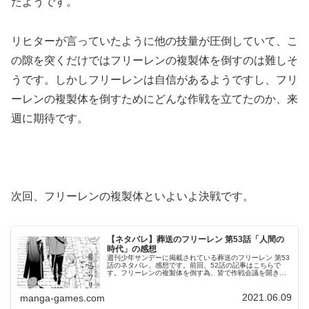
たようです。
リヒターが言っていたように他の技量が圧倒していて、こ
の隙を突くだけではフリーレンの複製体を倒すのは難しそ
うです。しかしフリーレンは自信があるようですし、フリ
ーレンの複製体を倒すためにどんな作戦を立てたのか、来
週に期待です。
次回、フリーレンの複製体といよいよ決戦です。
【ネタバレ】葬送のフリーレン 第53話「人間の
時代」の感想
週刊少年サンデーに掲載されている葬送のフリーレン 第53
話のネタバレ、感想です。前回、52話の記事はこちらで
す。フリーレンの複製体を倒す為、皆で作戦会議を開きま
す。フリーレンを殺す者は人間の魔法使い© 山田鐘人・ア
ベツカサ 葬送のフリーレン...
2021.06.09
manga-games.com