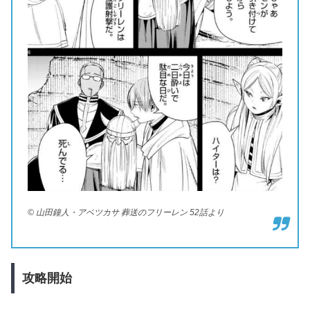
© 山田鐘人・アベツカサ 葬送のフリーレン 52話より
攻略開始