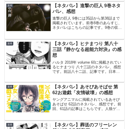
葬送のフリーレン 34話より親友の足取り
【ネタバレ】進撃の巨人 9巻ネタ
漫画
を追って勇者...
バレ、感想
進撃の巨人 9巻には35話から第38話まで
掲載されています。前巻8巻のあらすじ、
ネタバレはこちらの記事です。9巻の収録
内容© 諫山創 進撃の巨人 9巻より35話 獣
の巨人アニ・レオンハートの正体が女型
の巨人であったことで、104期生たちに
【ネタバレ】ヒナまつり 第八十
漫画
ア...
三話『静かなる超能力対決』の感
想
ハルタ 2018年 volume 60に掲載されてい
るヒナまつり 八十三話のネタバレ、感想
です。前話八十二話、記事です。日本で
普通の学校生活を過ごしたい瞳ですが、
アメリカでCEOをしている為、タブレッ
ト端末経由で授業を受けるという荒業で
【ネタバレ】あそびあそばせ 第
漫画
日本...
62お遊戯「友情破壊」の感想
ヤングアニマルに掲載されているあそび
あそばせ 62話のネタバレ、感想です。前
回、61話の記事はこちらです。人狼ゲー
ムみたいなやつ心理戦ゲーム華子から３
人ぐらいでできる人狼ゲームみたいなや
つないかなと、オリヴィアと香純に尋ね
【ネタバレ】葬送のフリーレン
漫画
ています。オリヴィ...