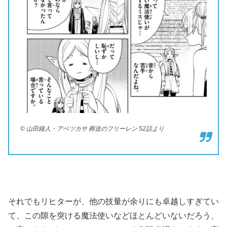
© 山田鐘人・アベツカサ 葬送のフリーレン 52話より
それでもリヒターが、他の技量が余りにも卓越しすぎてい
て、この隙を突ける魔法使いなどほとんどいないだろう、