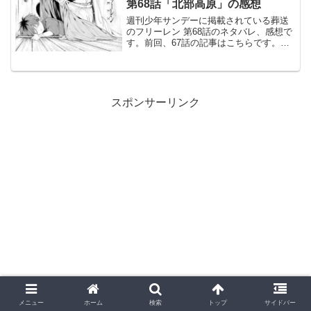
第68話「北部高原」の感想
週刊少年サンデーに掲載されている葬送
のフリーレン 第68話のネタバレ、感想で
す。前回、67話の記事はこちらです。シ
ュタルクとフェルンはデートに出かけま
す。故郷を守る© 山田鐘人・アベツカサ
葬送のフリーレン 68話より北部高原へ勇
者ヒンメル...
スポンサーリンク
メニュー
ホーム
検索
トップ
サイドバー