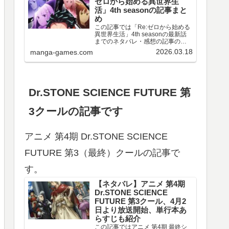
ゼロから始める異世界生
活」4th seasonの記事まと
め
この記事では「Re:ゼロから始める
異世界生活」4th seasonの最新話
までのネタバレ・感想の記事のリ
ンクや、情報などをまとめていま
2026.03.18
manga-games.com
す。アニメ 「Re:ゼロから始める異
世界生活」4th season 第67～77話
のネタバレ、感想喪失編ア…
Dr.STONE SCIENCE FUTURE 第
3クールの記事です
アニメ 第4期 Dr.STONE SCIENCE
FUTURE 第3（最終）クールの記事で
す。
【ネタバレ】アニメ 第4期
Dr.STONE SCIENCE
FUTURE 第3クール、4月2
日より放送開始、単行本あ
らすじも紹介
この記事ではアニメ 第4期 最終シ