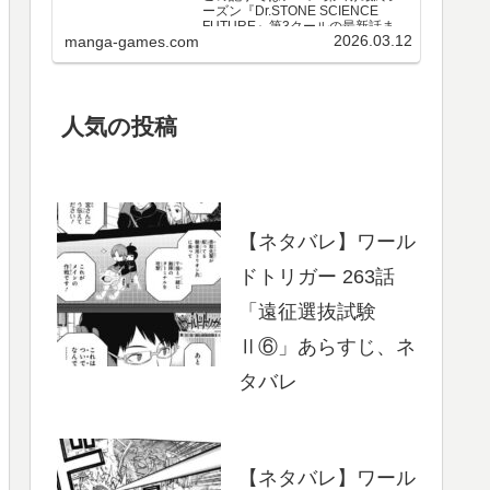
ーズン『Dr.STONE SCIENCE
FUTURE』第3クールの最新話まで
2026.03.12
manga-games.com
のネタバレ・感想、さらに単行本
最新巻までのあらすじ・まとめ等
をご紹介します。第3クール アニメ
第25～37話 のネタバレ、感想ア…
人気の投稿
【ネタバレ】ワール
ドトリガー 263話
「遠征選抜試験
Ⅱ⑥」あらすじ、ネ
タバレ
【ネタバレ】ワール