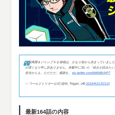
連載再開＆ジャンプＳＱ.移籍は、かなり前から決まっていまし
が遅くなり申し訳ありません。休載中に頂いた「続きが読みたい
担当からも、ただただ、感謝を。
pic.twitter.com/bMiW8c9jP7
— ワールドトリガー公式 (@W_Trigger_off)
2018年10月15日
最新164話の内容