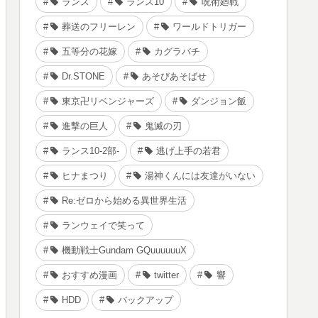
ランス
ランス10
呪術廻戦
葬送のフリーレン
ワールドトリガー
五等分の花嫁
カグラバチ
Dr.STONE
あそびあそばせ
東京卍リベンジャーズ
ダンジョン飯
進撃の巨人
鬼滅の刃
ランス10-2部-
逃げ上手の若君
ヒナまつり
湯神くんには友達がいない
Re:ゼロから始める異世界生活
ランウェイで笑って
機動戦士Gundam GQuuuuuuX
おすすめ漫画
twitter
響
HDD
バックアップ