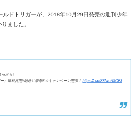
ールドトリガーが、2018年10月29日発売の週刊少年
かりました。
らから↓
ガー』連載再開!!記念に豪華3大キャンペーン開催！
https://t.co/S8fweA5CFJ