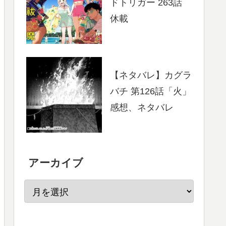
ドトリガー 263話
休載
【ネタバレ】カグラ
バチ 第126話「火」
感想、ネタバレ
アーカイブ