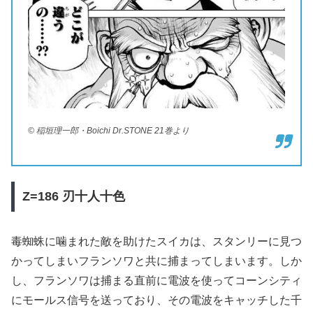
© 稲垣理一郎・Boichi Dr.STONE 21巻より
Z=186
刃十人十色
毒蜘蛛に噛まれた敵を助けたスイカは、スタンリーに見つ
かってしまいフランソワと共に捕まってしまいます。しか
し、フランソワは捕まる直前に電波を使ってコーンシティ
にモールス信号を送っており、その電波をキャッチした千