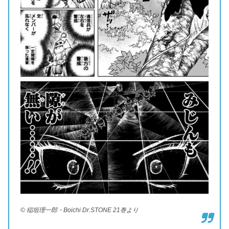
© 稲垣理一郎・Boichi Dr.STONE 21巻より