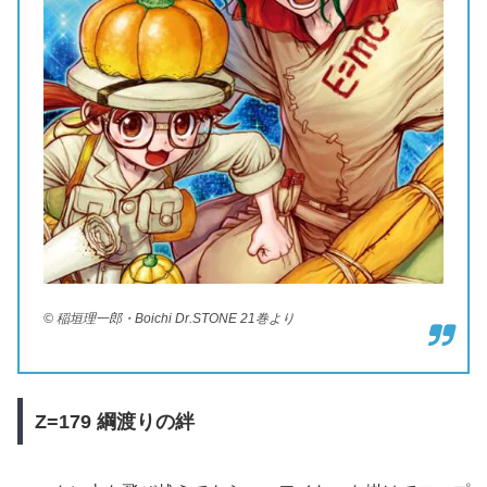
© 稲垣理一郎・Boichi Dr.STONE 21巻より
Z=179
綱渡りの絆