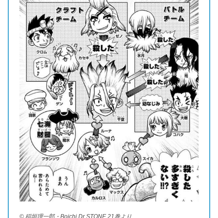
© 稲垣理一郎・Boichi Dr.STONE 21巻より