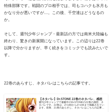
特殊部隊です。戦闘のプロ相手では、司もコハクも氷月も
かなり分が悪いですが…。この後、千空達はどうなるの
か。
そして、週刊少年ジャンプ・最新話の方では南米大陸編も
終わり、驚きの新展開になっています。この辺りは22巻
以降で分かりますが、早く続きをコミックでも読みたいで
す。
22巻のあらすじ、ネタバレはこちらの記事です。
【ネタバレ】Dr.STONE 22巻のネタバレ、感想
週刊少年ジャンプで連載中のDr.STONEの22巻の感想、ネ
タバレです。22巻は、Z=188からZ=196まで掲載されてい
ます。前巻、21巻のあらすじ、ネタバレはこちらの記事で
す。22巻© 稲垣理一郎・Boichi Dr.STONE 22巻...