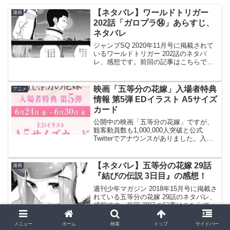
【ネタバレ】ワールドトリガー
漫画
202話「ガロプラ⑭」あらすじ、
ネタバレ
ジャンプSQ 2020年11月号に掲載されて
いるワールドトリガー 202話のネタバ
レ、感想です。前回の記事はこちらで
す。瑠花と陽太郎の重大な事実が明かさ
れます。ガロプラとの交渉冠（クラウ
ン）トリガー陽太郎が亡命したアリステ
映画「五等分の花嫁」入場者特典
アニメ
ラの王子と分かり、...
情報 第5弾 EDイラスト A5サイズ
カード
公開中の映画「五等分の花嫁」ですが、
観客動員数も1,000,000人突破と公式
Twitterでアナウンスがありました。入場
者特典 第5弾も出て、まだまだ観客動員
数は増えそうですね。✨🌸観客動員数100
万人突破🌸✨映画「五等分の花嫁」の観
【ネタバレ】五等分の花嫁 29話
漫画
客動...
『結びの伝説 3日目』の感想！
週刊少年マガジン 2018年15月号に掲載さ
れている五等分の花嫁 29話のネタバレ、
感想です。前回 28話の記事はこちらで
す。いよいよ最終日ながらく2日目の話が
続いていましたが、いよいよ林間学校最
メニュー
ホーム
検索
トップ
サイドバー
終日の3日目が始まります。© 春場ね