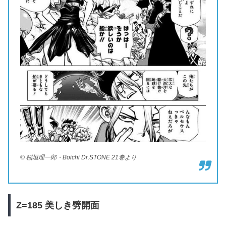
© 稲垣理一郎・Boichi Dr.STONE 21巻より
Z=185
美しき劈開面