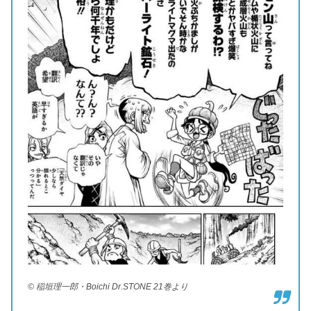
© 稲垣理一郎・Boichi Dr.STONE 21巻より