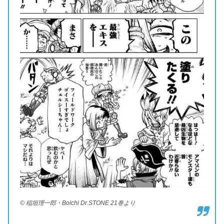
© 稲垣理一郎・Boichi Dr.STONE 21巻より