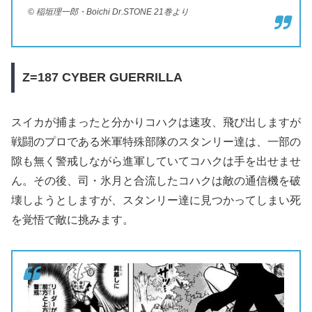
© 稲垣理一郎・Boichi Dr.STONE 21巻より
Z=187
CYBER GUERRILLA
スイカが捕まったと分かりコハクは速攻、飛び出しますが
戦闘のプロである米軍特殊部隊のスタンリー達は、一部の
隙も無く警戒しながら進軍していてコハクは手を出せませ
ん。その後、司・氷月と合流したコハクは敵の通信機を破
壊しようとしますが、スタンリー達に見つかってしまい死
を覚悟で敵に挑みます。