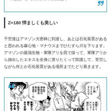
Z=1
80
悍ましくも美しい
千空達はアマゾン大密林に到達し、あとは石化装置がある
と思われる爆心地・マナウスまでひたすら川を下ります。
アマゾンの最強生物・軍隊アリを罠で採って、軍隊アリか
ら抽出したエキスを全身に塗りたくって防護して、苦労し
ながら何とか石化装置がある場所までたどり着きます。