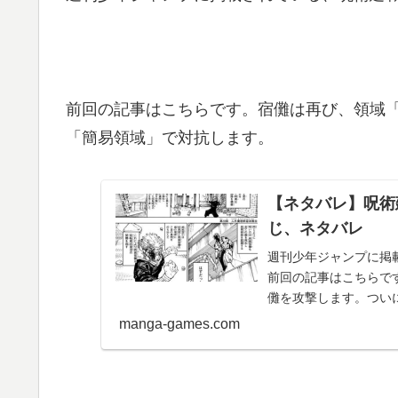
前回の記事はこちらです。宿儺は再び、領域
「簡易領域」で対抗します。
【ネタバレ】呪術
じ、ネタバレ
週刊少年ジャンプに掲載
前回の記事はこちらで
儺を攻撃します。つい
使用五条悟は2度の『...
manga-games.com