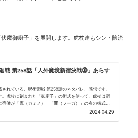
「伏魔御廚子」を展開します。虎杖達もシン・陰流
廻戦 第258話「人外魔境新宿決戦㉚」あらす
されている、呪術廻戦 第258話のネタバレ、感想です。
す。虎杖に刻まれた「御廚子」の術式を使って、虎杖は宿
に宿儺が「竈（カミノ）」「開（フーガ）」の炎の術式を
2024.04.29