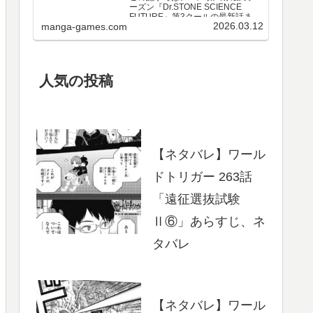
ーズン『Dr.STONE SCIENCE
FUTURE』第3クールの最新話まで
2026.03.12
manga-games.com
のネタバレ・感想、さらに単行本
最新巻までのあらすじ・まとめ等
をご紹介します。第3クール アニメ
第25～37話 のネタバレ、感想ア…
人気の投稿
【ネタバレ】ワール
ドトリガー 263話
「遠征選抜試験
Ⅱ⑥」あらすじ、ネ
タバレ
【ネタバレ】ワール