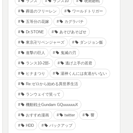
ランス
ランス10
呪術廻戦
葬送のフリーレン
ワールドトリガー
五等分の花嫁
カグラバチ
Dr.STONE
あそびあそばせ
東京卍リベンジャーズ
ダンジョン飯
進撃の巨人
鬼滅の刃
ランス10-2部-
逃げ上手の若君
ヒナまつり
湯神くんには友達がいない
Re:ゼロから始める異世界生活
ランウェイで笑って
機動戦士Gundam GQuuuuuuX
おすすめ漫画
twitter
響
HDD
バックアップ