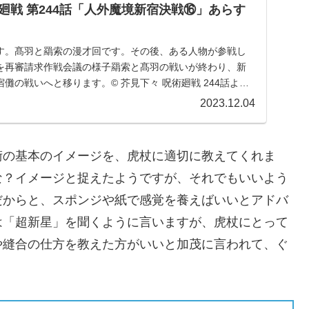
廻戦 第244話「人外魔境新宿決戦⑯」あらす
す。髙羽と羂索の漫才回です。その後、ある人物が参戦し
を再審請求作戦会議の様子羂索と髙羽の戦いが終わり、新
儺の戦いへと移ります。© 芥見下々 呪術廻戦 244話より
2023.12.04
術の基本のイメージを、虎杖に適切に教えてくれま
な？イメージと捉えたようですが、それでもいいよう
だからと、スポンジや紙で感覚を養えばいいとアドバ
は「超新星」を聞くように言いますが、虎杖にとって
や縫合の仕方を教えた方がいいと加茂に言われて、ぐ