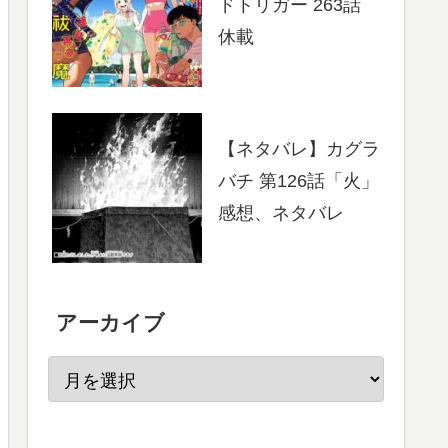
ドトリガー 263話
休載
【ネタバレ】カグラ
バチ 第126話「火」
感想、ネタバレ
アーカイブ