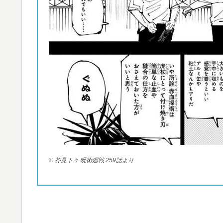
© 芥見下々 呪術廻戦 259話より