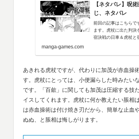
【ネタバレ】呪術
じ、ネタバレ
前回の記事はこちらで
ます。虎杖に出た判決
宿決戦の日車＆虎杖と宿
場面は新宿決戦前...
manga-games.com
あきれる虎杖ですが、代わりに加茂が赤血操
す。虎杖にとっては、小便漏らした時みたい
です。「百歛」に関しても加茂は圧縮する技
イスしてくれます。虎杖に何か教えたい脹相
は赤血操術は付け焼き刃だから、簡単な止血
ぬぬ、と脹相は悔しがります。