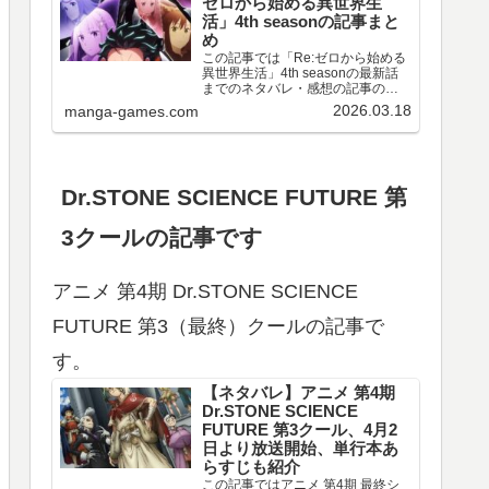
ゼロから始める異世界生
活」4th seasonの記事まと
め
この記事では「Re:ゼロから始める
異世界生活」4th seasonの最新話
までのネタバレ・感想の記事のリ
ンクや、情報などをまとめていま
2026.03.18
manga-games.com
す。アニメ 「Re:ゼロから始める異
世界生活」4th season 第67～77話
のネタバレ、感想喪失編ア…
Dr.STONE SCIENCE FUTURE 第
3クールの記事です
アニメ 第4期 Dr.STONE SCIENCE
FUTURE 第3（最終）クールの記事で
す。
【ネタバレ】アニメ 第4期
Dr.STONE SCIENCE
FUTURE 第3クール、4月2
日より放送開始、単行本あ
らすじも紹介
この記事ではアニメ 第4期 最終シ