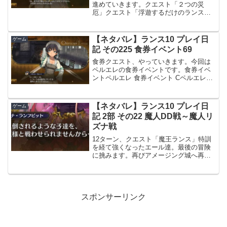
進めていきます。クエスト「２つの災
厄」クエスト「浮遊するだけのランス
城」準備クエスト「浮遊するだけのラン
ス城」を攻略します。ランスがランス城
の端に立って、遠くを見渡しているのを
【ネタバレ】ランス10 プレイ日
ゲーム
見てシィルがランスに声をかけ...
記 その225 食券イベント69
食券クエスト、やっていきます。今回は
ペルエレの食券イベントです。食券イベ
ントペルエレ 食券イベント Cペルエレの
食券イベント Cです。朝の書類の整理ペ
ルエレ・カレット。ヘルマン初代大統領
の秘書。彼女の秘書としての仕事は膨大
【ネタバレ】ランス10 プレイ日
ゲーム
である。まず、朝、...
記 2部 その22 魔人DD戦～魔人リ
ズナ戦
12ターン、クエスト「魔王ランス」特訓
を経て強くなったエール達。最後の冒険
に挑みます。再びアメージング城へ再び
アメージング城の門の前に来ました。今
回は正面突破です。進めます。ここから
魔人と連続7戦になります。が、途中頻繁
に回復ポイントがある...
スポンサーリンク