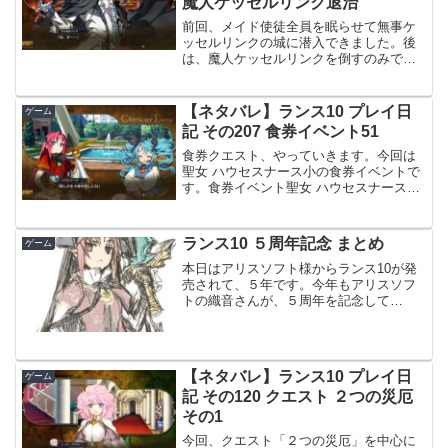
魔人ケッセルリンク退治
前回、メイド使徒全員を眠らせて無事ケ
ッセルリンクの城に潜入できました。後
は、魔人ケッセルリンクを倒すのみで
す。魔人ケッセルリンク戦魔人ケッセル
リンクは眠っておらず起きていました。
ペルエレの裏切りにも気づいていました
【ネタバレ】ランス10 プレイ日
ゲーム
が、魔人ケッセルリンクらし...
記 その207 食券イベント51
食券クエスト、やっていきます。今回は
聖女 ハウセスナース小の食券イベントで
す。食券イベント聖女 ハウセスナース小
食券イベント B聖女 ハウセスナース小の
食券イベント Bです。ランスがベゼルア
イとハウセスナースが一緒にいるところ
ランス10 ５周年記念 まとめ
ゲーム
を見つけて、...
本日はアリスソフト様からランス10が発
売されて、５年です。今年もアリスソフ
トの織音さんが、５周年を記念して
Twitterでつぶやいてくれています。去年
と同様に絵回り設定などをつぶやいてい
ます。魔人ジーク復活シナリオ（没案）
があった事も、明か...
【ネタバレ】ランス10 プレイ日
ゲーム
記 その120 クエスト ２つの災厄
その1
今回、クエスト「２つの災厄」を中心に