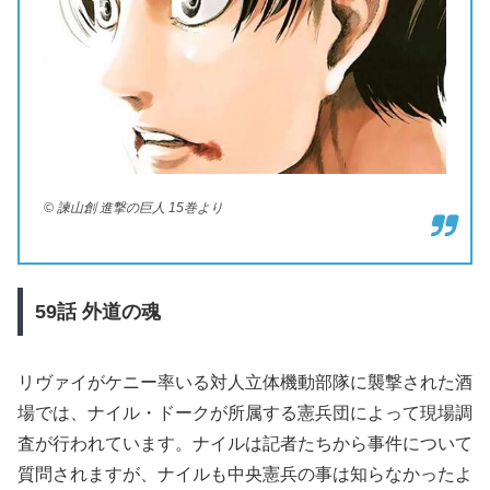
© 諫山創 進撃の巨人 15巻より
59
話
外道の魂
リヴァイがケニー率いる対人立体機動部隊に襲撃された酒
場では、ナイル・ドークが所属する憲兵団によって現場調
査が行われています。ナイルは記者たちから事件について
質問されますが、ナイルも中央憲兵の事は知らなかったよ