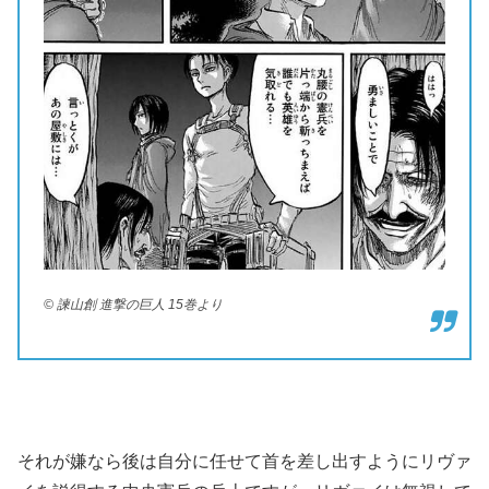
© 諫山創 進撃の巨人 15巻より
それが嫌なら後は自分に任せて首を差し出すようにリヴァ