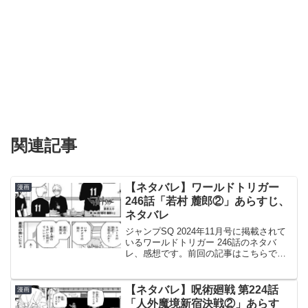
関連記事
【ネタバレ】ワールドトリガー
漫画
246話「若村 麓郎②」あらすじ、
ネタバレ
ジャンプSQ 2024年11月号に掲載されて
いるワールドトリガー 246話のネタバ
レ、感想です。前回の記事はこちらで
す。若村は自分と三雲との違いをヒュー
スに問いかけます。若村が強くなる方法
『実力』とはただの結果ヒュースは若村
【ネタバレ】呪術廻戦 第224話
漫画
の質問に対して、...
「人外魔境新宿決戦②」あらす