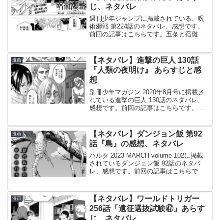
じ、ネタバレ
週刊少年ジャンプに掲載されている、呪
術廻戦 第224話のネタバレ、感想です。
前回の記事はこちらです。五条と宿儺の
タイマンが行われる12月24日となり、二
人とも渋谷へと向かいます。五条と宿
儺、白熱の激突前回、五条は宿儺の事
【ネタバレ】進撃の巨人 130話
漫画
を、そっちがチャレン...
『人類の夜明け』 あらすじと感
想
別冊少年マガジン 2020年8月号に掲載さ
れている進撃の巨人 130話のネタバレ、
感想です。前回の記事はこちらです。港
を出港し、飛行艇整備のためマーレ海岸
都市オディハに向かいます。巨人がマー
レに到着、「地鳴らし」開始アニ、戦意
【ネタバレ】ダンジョン飯 第92
漫画
喪失アニは自分...
話『島』の感想、ネタバレ
ハルタ 2023-MARCH volume 102に掲載
されているダンジョン飯 92話のネタバ
レ、感想です。前回の記事はこちらで
す。魔物になったライオスは、翼獅子を
食おうとします。崩れていく迷宮から脱
出© 九井諒子 ダンジョン飯 92話より...
【ネタバレ】ワールドトリガー
漫画
256話「遠征選抜試験㊼」あらす
じ、ネタバレ