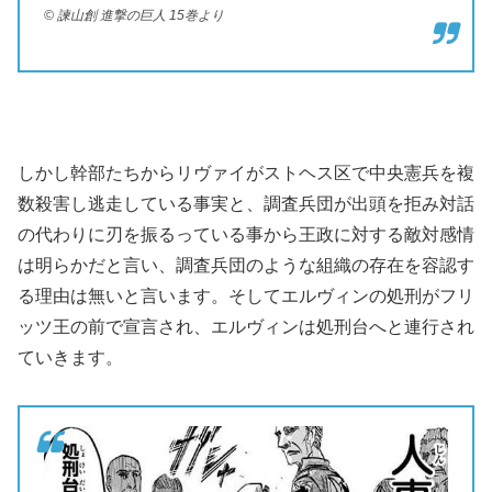
© 諫山創 進撃の巨人 15巻より
しかし幹部たちからリヴァイがストヘス区で中央憲兵を複
数殺害し逃走している事実と、調査兵団が出頭を拒み対話
の代わりに刃を振るっている事から王政に対する敵対感情
は明らかだと言い、調査兵団のような組織の存在を容認す
る理由は無いと言います。そしてエルヴィンの処刑がフリ
ッツ王の前で宣言され、エルヴィンは処刑台へと連行され
ていきます。