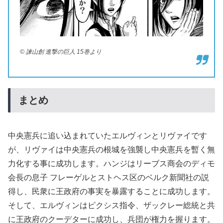
© 諫山創 進撃の巨人 15巻より
まとめ
中央憲兵に追い込まれていたエルヴィンとリヴァイです
が、リヴァイは中央憲兵の根城を強襲し中央憲兵を暫く無
力化する事に成功します。ハンジはリーブス商会のディモ
会長の息子 フレーゲルとストヘス区のベルク新聞社の説
得し、民衆に王政府の事実を暴露することに成功します。
そして、エルヴィンはピクシス指令、ザックレー総統と共
に王政府のクーデターに成功し、兵団が権力を握ります。