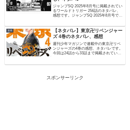
ジャンプSQ 2025年8月号に掲載されてい
るワールドトリガー 256話のネタバレ、
感想です。ジャンプSQ 2025年8月号では
一挙2話掲載です。前回の記事はこちらで
す。諏訪7番隊での隊長評価が行われ、諏
訪は500点、全部を三雲に入れようと...
【ネタバレ】東京卍リベンジャー
漫画
ズ 4巻のネタバレ、感想
週刊少年マガジンで連載中の東京卍リベ
ンジャーズの4巻の感想、ネタバレです。
今回は24話から33話まで掲載されていま
す。前巻3巻のあらすじ、ネタバレはこち
らの記事です。4巻4巻の表紙はドラケン
です。© 和久井健 東京卍リベンジャーズ
4巻より...
スポンサーリンク