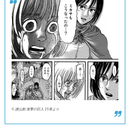
© 諫山創 進撃の巨人 15巻より