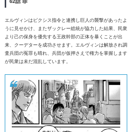
62
話
罪
エルヴィンはピクシス指令と連携し巨人の襲撃があったよ
うに見せかけ、またザックレー総統が協力した結果、民衆
より己の保身を優先する王政幹部の正体を暴くことが出
来、クーデターを成功させます。エルヴィンは解放され調
査兵団の冤罪も晴れ、兵団が仮押さえで権力を掌握します
が民衆は未だ混乱しています。