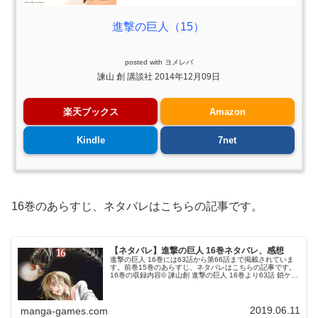
進撃の巨人（15）
posted with
ヨメレバ
諫山 創 講談社 2014年12月09日
楽天ブックス
Amazon
Kindle
7net
16巻のあらすじ、ネタバレはこちらの記事です。
【ネタバレ】進撃の巨人 16巻ネタバレ、感想
進撃の巨人 16巻には63話から第66話まで掲載されていま
す。前巻15巻のあらすじ、ネタバレはこちらの記事です。
16巻の収録内容© 諫山創 進撃の巨人 16巻より63話 鎖ケニ
ーによって誘拐されたエレンとヒストリアは、ロッド・レ
イスが所有す...
2019.06.11
manga-games.com