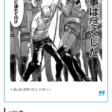
© 諫山創 進撃の巨人 15巻より