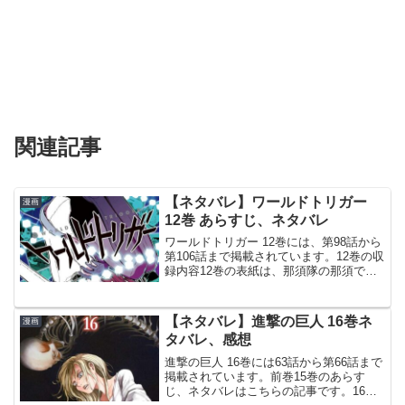
関連記事
【ネタバレ】ワールドトリガー
漫画
12巻 あらすじ、ネタバレ
ワールドトリガー 12巻には、第98話から
第106話まで掲載されています。12巻の収
録内容12巻の表紙は、那須隊の那須で
す。© 葦原大介 ワールドトリガー 12巻
より第98話 那須隊③B級ランク戦第3戦、
那須隊が有利な状況で那須隊の熊谷と
【ネタバレ】進撃の巨人 16巻ネ
漫画
鈴...
タバレ、感想
進撃の巨人 16巻には63話から第66話まで
掲載されています。前巻15巻のあらす
じ、ネタバレはこちらの記事です。16巻