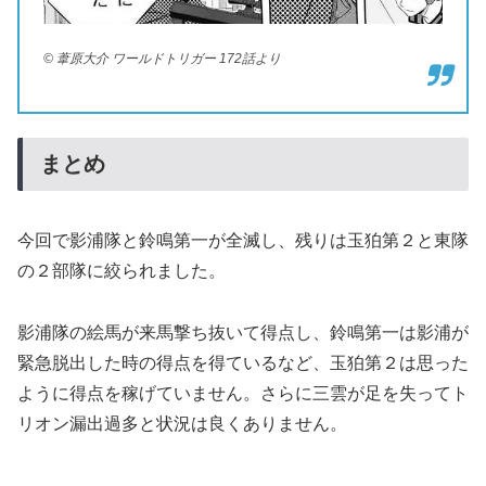
© 葦原大介 ワールドトリガー 172話より
まとめ
今回で影浦隊と鈴鳴第一が全滅し、残りは玉狛第２と東隊
の２部隊に絞られました。
影浦隊の絵馬が来馬撃ち抜いて得点し、鈴鳴第一は影浦が
緊急脱出した時の得点を得ているなど、玉狛第２は思った
ように得点を稼げていません。さらに三雲が足を失ってト
リオン漏出過多と状況は良くありません。