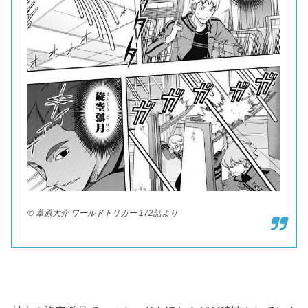
© 葦原大介 ワールドトリガー 172話より