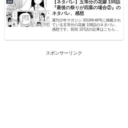
【ネタバレ】五等分の花嫁 108話
漫画
話までの禪院家の話...
『最後の祭りが四葉の場合②』の
ネタバレ、感想
週刊少年マガジン 2019年48号に掲載され
ている五等分の花嫁 108話のネタバレ、
感想です。前回 107話の記事はこちらで
す。四葉が学園祭でお手伝いに奮闘し、
皆から感謝されますが…。お手伝いをし
た皆に助けてもらう竹林との会話四葉が
過労で倒...
スポンサーリンク