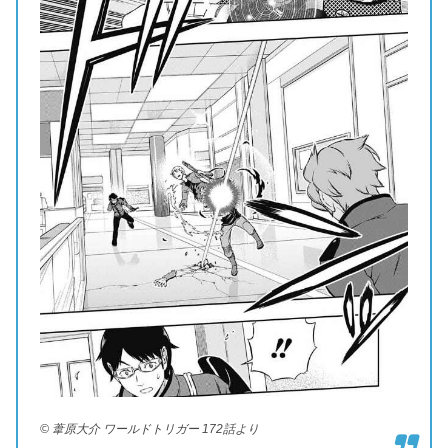
© 葦原大介 ワールドトリガー 172話より