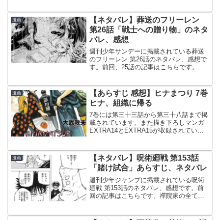
の収録内容© 諫山創 進撃の巨人 16巻よ
り63話 鎖ケニーによって誘拐されたエレ
ンとヒストリアは、ロッド・レイスが所
【ネタバレ】葬送のフリーレン
漫画
有す...
第26話「戦士への贈り物」のネタ
バレ、感想
週刊少年サンデーに掲載されている葬送
のフリーレン 第26話のネタバレ、感想で
す。前回、25話の記事はこちらです。誕
生日のハンバーグ© 山田鐘人・アベツカ
サ 葬送のフリーレン 26話よりシュタルク
の18歳の誕生日北側諸国のアペティート
【あらすじ 感想】ヒナまつり 7巻
漫画
地方の町...
ヒナ、組織に帰る
7巻には第三十三話から第三十八話まで掲
載されています。また描き下ろしマンガ
EXTRA14とEXTRA15が収録されていま
す。前巻、6巻のあらすじ、ネタバレ記事
です。未来の組織・超人会から斑鳩が、
送り込まれてきます。7巻の収録内容© 大
【ネタバレ】呪術廻戦 第153話
漫画
武政...
「賭け試合」あらすじ、ネタバレ
週刊少年ジャンプに掲載されている呪術
廻戦 第153話のネタバレ、感想です。前
回の記事はこちらです。禪院家の全てを
壊すべく、真希は禪院家へと戻りま
す。 秤金次、星綺羅羅が登場虎杖と伏黒
は秤金次の協力を得る為に栃木県へ第152