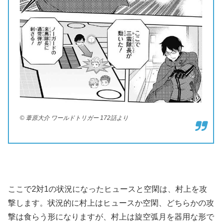
© 葦原大介 ワールドトリガー 172話より
ここで2対1の状況になったヒュースと空閑は、村上を攻
撃します。状況的に村上はヒュースか空閑、どちらかの攻
撃は食らう形になりますが、村上は旋空弧月を器用な形で