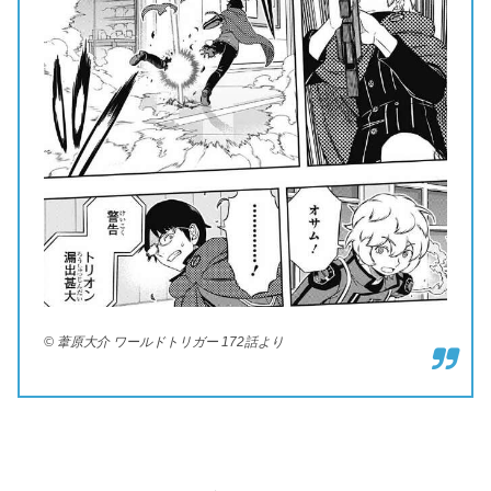
© 葦原大介 ワールドトリガー 172話より