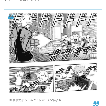
© 葦原大介 ワールドトリガー 172話より