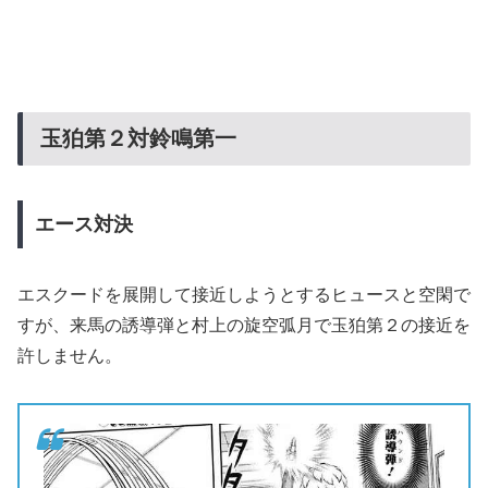
玉狛第２対鈴鳴第一
エース対決
エスクードを展開して接近しようとするヒュースと空閑で
すが、来馬の誘導弾と村上の旋空弧月で玉狛第２の接近を
許しません。