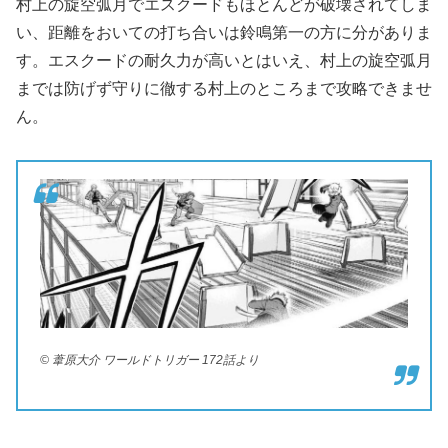
村上の旋空弧月でエスクードもほとんどが破壊されてしま
い、距離をおいての打ち合いは鈴鳴第一の方に分がありま
す。エスクードの耐久力が高いとはいえ、村上の旋空弧月
までは防げず守りに徹する村上のところまで攻略できませ
ん。
© 葦原大介 ワールドトリガー 172話より