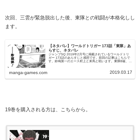
次回、三雲が緊急脱出した後、東隊との戦闘が本格化しし
ます。
【ネタバレ】ワールドトリガー 173話「東隊」あ
らすじ、ネタバレ
ジャンプSQ 2019年2月号に掲載されているワールドトリ
ガー 173話のあらすじと感想です。前回の記事はこちらで
す。鈴鳴第一のエース村上と来馬と戦います。東隊B級、順
位争い前回絵馬は東隊の２人、小荒井と奥寺をかわしたと
思ったところで、東に...
2019.03.17
manga-games.com
19巻を購入される方は、こちらから。