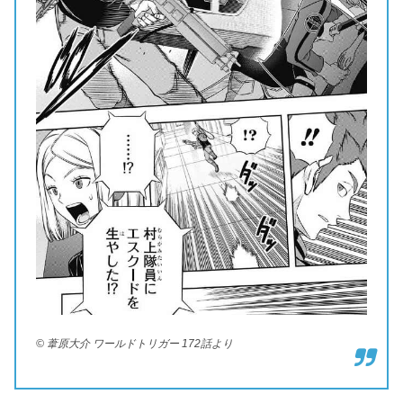
© 葦原大介 ワールドトリガー 172話より