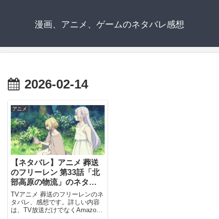
漫画、アニメ、ゲームのネタバレ感想
2026-02-14
アニメ
【ネタバレ】アニメ 葬送
のフリーレン 第33話「北
部高原の物流」のネタバ
レ、感想
TVアニメ 葬送のフリーレンのネ
タバレ、感想です。詳しい内容
は、TV放送だけでなくAmazon
Prime Video等のネット配信でも