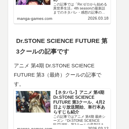
この記事では「Re:ゼロから始める
異世界生活」4th seasonの最新話
までのネタバレ・感想の記事のリ
ンクや、情報などをまとめていま
2026.03.18
manga-games.com
す。アニメ 「Re:ゼロから始める異
世界生活」4th season 第67～77話
のネタバレ、感想喪失編ア…
Dr.STONE SCIENCE FUTURE 第
3クールの記事です
アニメ 第4期 Dr.STONE SCIENCE
FUTURE 第3（最終）クールの記事で
す。
【ネタバレ】アニメ 第4期
Dr.STONE SCIENCE
FUTURE 第3クール、4月2
日より放送開始、単行本あ
らすじも紹介
この記事ではアニメ 第4期 最終シ
ーズン『Dr.STONE SCIENCE
FUTURE』第3クールの最新話まで
2026.03.12
manga-games.com
のネタバレ・感想、さらに単行本