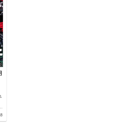
月
れ
督
18