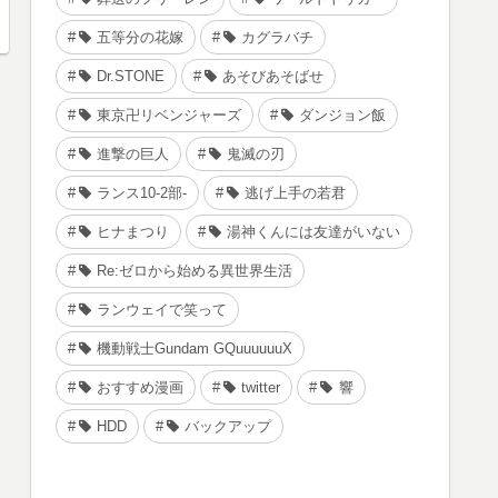
五等分の花嫁
カグラバチ
Dr.STONE
あそびあそばせ
東京卍リベンジャーズ
ダンジョン飯
進撃の巨人
鬼滅の刃
ランス10-2部-
逃げ上手の若君
ヒナまつり
湯神くんには友達がいない
Re:ゼロから始める異世界生活
ランウェイで笑って
機動戦士Gundam GQuuuuuuX
おすすめ漫画
twitter
響
HDD
バックアップ