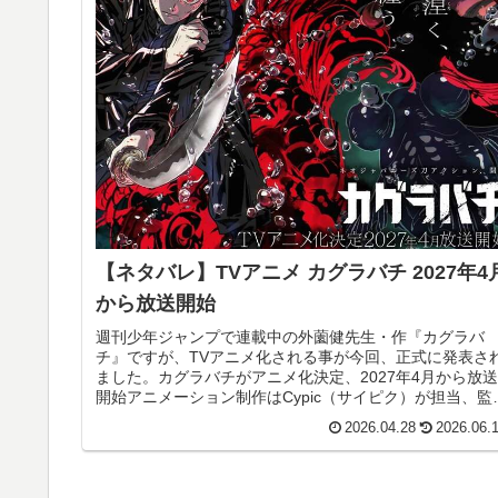
【ネタバレ】TVアニメ カグラバチ 2027年4
から放送開始
週刊少年ジャンプで連載中の外薗健先生・作『カグラバ
チ』ですが、TVアニメ化される事が今回、正式に発表さ
ました。カグラバチがアニメ化決定、2027年4月から放送
開始アニメーション制作はCypic（サイピク）が担当、監
は竹内哲也氏が、キャラ...
2026.04.28
2026.06.