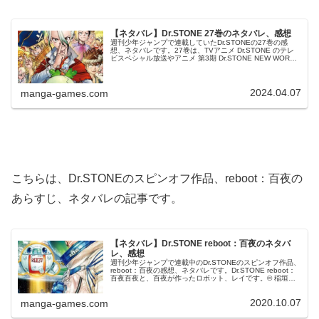
【ネタバレ】Dr.STONE 27巻のネタバレ、感想
週刊少年ジャンプで連載していたDr.STONEの27巻の感
想、ネタバレです。27巻は、TVアニメ Dr.STONE のテレ
ビスペシャル放送やアニメ 第3期 Dr.STONE NEW WORLD
の放送を記念して、週刊少年ジャンプに掲載された読...
2024.04.07
manga-games.com
こちらは、Dr.STONEのスピンオフ作品、reboot：百夜の
あらすじ、ネタバレの記事です。
【ネタバレ】Dr.STONE reboot：百夜のネタバ
レ、感想
週刊少年ジャンプで連載中のDr.STONEのスピンオフ作品、
reboot：百夜の感想、ネタバレです。Dr.STONE reboot：
百夜百夜と、百夜が作ったロボット、レイです。© 稲垣理
一郎・Boichi Dr.STONE reboot：百...
2020.10.07
manga-games.com