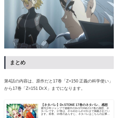
まとめ
第4話の内容は、原作だと17巻「Z=150 正義の科学使い」
から17巻「Z=151 Dr.X」までになります。
【ネタバレ】Dr.STONE 17巻のネタバレ、感想
週刊少年ジャンプで連載中のDr.STONEの17巻の感想、ネ
タバレです。17巻は、Z=143からZ=151まで掲載されてい
ます。前巻、16巻のあらすじ、ネタバレはこちらの記事で
す。17巻© 稲垣理一郎・Boichi Dr.STONE 17巻...