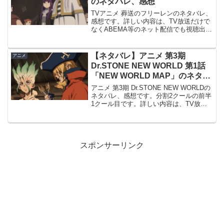
のネタバレ、感想
TVアニメ 葬送のフリーレンのネタバレ、
感想です。詳しい内容は、TV放送だけで
なくABEMA等のネット配信でも視聴出来
ます。第2回以降は、毎週金曜よる11時
「FRIDAY ANIME NIGHT (フラアニ) 」
にて放送されます。前回、第2...
【ネタバレ】アニメ 第3期
アニメ
Dr.STONE NEW WORLD 第1話
「NEW WORLD MAP」のネタバ
レ、感想
アニメ 第3期 Dr.STONE NEW WORLDの
ネタバレ、感想です。分割2クールの前半
1クール目です。詳しい内容は、TV放送
だけでなくABEMA等のネット配信でも視
聴出来ます。前回、テレビスペシャル
『Dr.STONE 龍水』の記事はこ...
スポンサーリンク