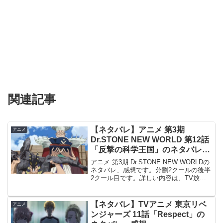
関連記事
【ネタバレ】アニメ 第3期
アニメ
Dr.STONE NEW WORLD 第12話
「反撃の科学王国」のネタバレ、
感想
アニメ 第3期 Dr.STONE NEW WORLDの
ネタバレ、感想です。分割2クールの後半
2クール目です。詳しい内容は、TV放送
だけでなくABEMA等のネット配信でも視
聴出来ます。前回、第11話「奇跡はこの
掌で」の記事はこちらです。#12...
【ネタバレ】TVアニメ 東京リベ
アニメ
ンジャーズ 11話「Respect」の