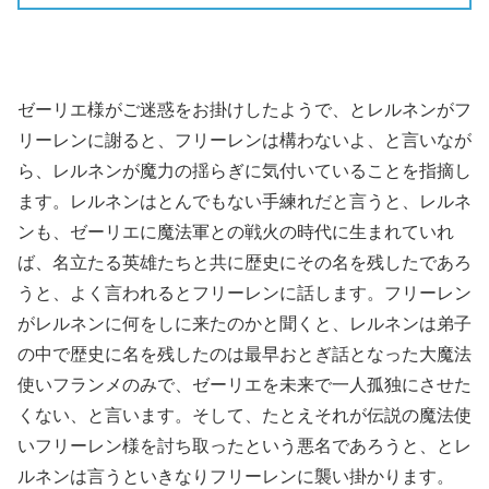
ゼーリエ様がご迷惑をお掛けしたようで、とレルネンがフ
リーレンに謝ると、フリーレンは構わないよ、と言いなが
ら、レルネンが魔力の揺らぎに気付いていることを指摘し
ます。レルネンはとんでもない手練れだと言うと、レルネ
ンも、ゼーリエに魔法軍との戦火の時代に生まれていれ
ば、名立たる英雄たちと共に歴史にその名を残したであろ
うと、よく言われるとフリーレンに話します。フリーレン
がレルネンに何をしに来たのかと聞くと、レルネンは弟子
の中で歴史に名を残したのは最早おとぎ話となった大魔法
使いフランメのみで、ゼーリエを未来で一人孤独にさせた
くない、と言います。そして、たとえそれが伝説の魔法使
いフリーレン様を討ち取ったという悪名であろうと、とレ
ルネンは言うといきなりフリーレンに襲い掛かります。