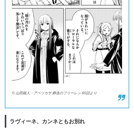
© 山田鐘人・アベツカサ 葬送のフリーレン 60話より
ラヴィーネ、カンネともお別れ