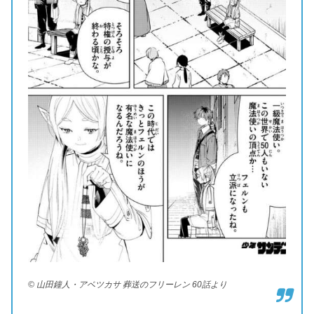
© 山田鐘人・アベツカサ 葬送のフリーレン 60話より