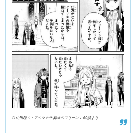
© 山田鐘人・アベツカサ 葬送のフリーレン 60話より