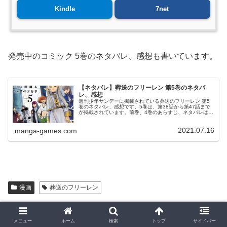
Kindle
7net
発売中のコミック 5巻のネタバレ、感想も書いています。
【ネタバレ】葬送のフリーレン 第5巻のネタバ
レ、感想
週刊少年サンデーに掲載されている葬送のフリーレン 第5
巻のネタバレ、感想です。5巻は、第38話から第47話まで
が掲載されています。前巻、4巻のあらすじ、ネタバレはこ
ちらの記事です。5巻© 山田鐘人・アベツカサ 葬送のフリ
ーレン 5巻より第3...
2021.07.16
manga-games.com
漫画
葬送のフリーレン
スポンサーリンク
メニュー
ホーム
検索
トップ
サイドバー