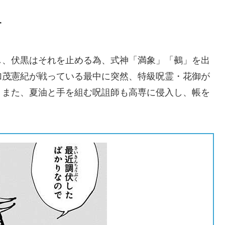
-
し、伏黒はそれを止める為、式神「満象」「鵺」を出
加茂憲紀が戦っている最中に突然、特級呪霊・花御が
。また、夏油と手を組む呪詛師も高専に侵入し、帳を