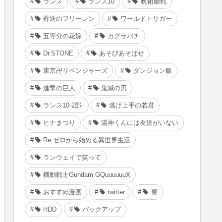
ランス
ランス10
呪術廻戦
葬送のフリーレン
ワールドトリガー
五等分の花嫁
カグラバチ
Dr.STONE
あそびあそばせ
東京卍リベンジャーズ
ダンジョン飯
進撃の巨人
鬼滅の刃
ランス10-2部-
逃げ上手の若君
ヒナまつり
湯神くんには友達がいない
Re:ゼロから始める異世界生活
ランウェイで笑って
機動戦士Gundam GQuuuuuuX
おすすめ漫画
twitter
響
HDD
バックアップ