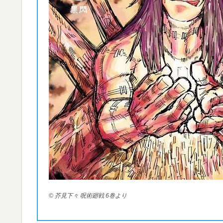
© 芥見下々 呪術廻戦 6巻より