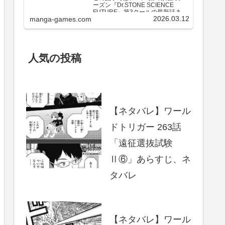
ーズン『Dr.STONE SCIENCE
FUTURE』第3クールの最新話まで
2026.03.12
manga-games.com
のネタバレ・感想、さらに単行本
最新巻までのあらすじ・まとめ等
をご紹介します。第3クール アニメ
第25～37話 のネタバレ、感想ア…
人気の投稿
【ネタバレ】ワール
ドトリガー 263話
「遠征選抜試験
Ⅱ⑥」あらすじ、ネ
タバレ
【ネタバレ】ワール