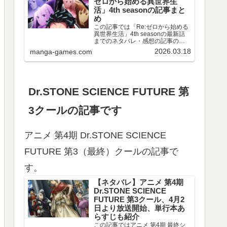
ゼロから始める異世界生
活」4th seasonの記事まと
め
この記事では「Re:ゼロから始める
異世界生活」4th seasonの最新話
までのネタバレ・感想の記事のリ
ンクや、情報などをまとめていま
2026.03.18
manga-games.com
す。アニメ 「Re:ゼロから始める異
世界生活」4th season 第67～77話
のネタバレ、感想喪失編ア…
Dr.STONE SCIENCE FUTURE 第
3クールの記事です
アニメ 第4期 Dr.STONE SCIENCE
FUTURE 第3（最終）クールの記事で
す。
【ネタバレ】アニメ 第4期
Dr.STONE SCIENCE
FUTURE 第3クール、4月2
日より放送開始、単行本あ
らすじも紹介
この記事ではアニメ 第4期 最終シ