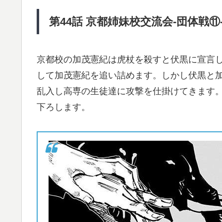
第44
話
京都姉妹校交流会-
団体戦⑪
京都校の加茂憲紀は虎杖を殺すと伏黒に宣言
して加茂憲紀を追い詰めます。しかし伏黒と
乱入し高専の生徒達に攻撃を仕掛けてきます
下ろします。