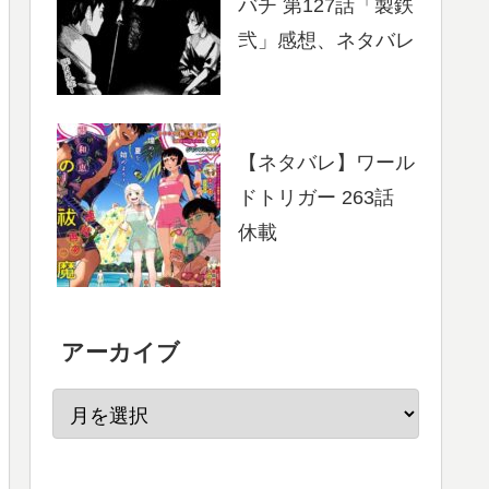
バチ 第127話「製鉄
弐」感想、ネタバレ
【ネタバレ】ワール
ドトリガー 263話
休載
アーカイブ