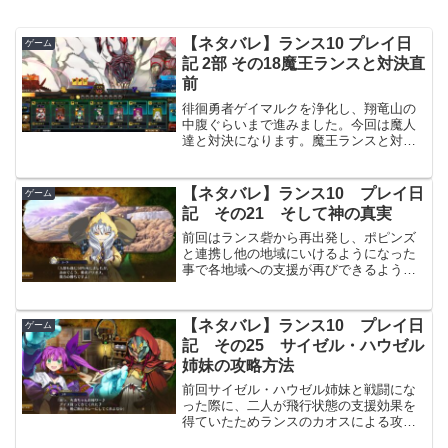
【ネタバレ】ランス10 プレイ日
ゲーム
記 2部 その18魔王ランスと対決直
前
徘徊勇者ゲイマルクを浄化し、翔竜山の
中腹ぐらいまで進みました。今回は魔人
達と対決になります。魔王ランスと対決
魔王ランス側には、今魔王の子達の状況
がばれています。ビスケッタさんが報告
してくれます。魔人サテラが迎撃の許可
【ネタバレ】ランス10 プレイ日
ゲーム
を魔王ランスに求めます。...
記 その21 そして神の真実
前回はランス砦から再出発し、ポピンズ
と連携し他の地域にいけるようになった
事で各地域への支援が再びできるように
なりました。クリアB 神の真実クエスト
俺の新必殺技ランスの新必殺技を急に覚
えたいと言い出して、修行を始めます。
【ネタバレ】ランス10 プレイ日
ゲーム
覚えるまでは城には帰...
記 その25 サイゼル・ハウゼル
姉妹の攻略方法
前回サイゼル・ハウゼル姉妹と戦闘にな
った際に、二人が飛行状態の支援効果を
得ていたためランスのカオスによる攻撃
が当たりませんでした。そのため話にな