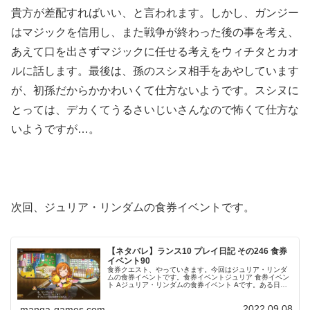
貴方が差配すればいい、と言われます。しかし、ガンジー
はマジックを信用し、また戦争が終わった後の事を考え、
あえて口を出さずマジックに任せる考えをウィチタとカオ
ルに話します。最後は、孫のスシヌ相手をあやしています
が、初孫だからかかわいくて仕方ないようです。スシヌに
とっては、デカくてうるさいじいさんなので怖くて仕方な
いようですが…。
次回、ジュリア・リンダムの食券イベントです。
【ネタバレ】ランス10 プレイ日記 その246 食券
イベント90
食券クエスト、やっていきます。今回はジュリア・リンダ
ムの食券イベントです。食券イベントジュリア 食券イベン
ト Aジュリア・リンダムの食券イベント Aです。ある日、
ランスがランス城の託児所を訪れると、ジュリアが小さい
子たちと遊んでいました。ジ...
2022.09.08
manga-games.com