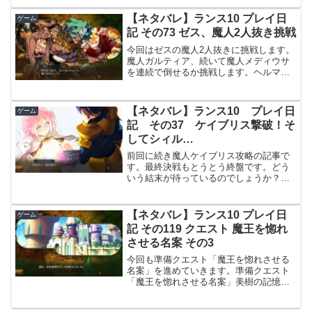
らず1度やり直しました。カオスによる遠
隔攻撃手段を手に入れてから再度、やり
【ネタバレ】ランス10 プレイ日
ゲーム
直しです。魔人サイゼル...
記 その73 ゼス、魔人2人抜き挑戦
今回はゼスの魔人2人抜きに挑戦します。
魔人ガルティア、続いて魔人メディウサ
を連続で倒せるか挑戦します。ヘルマン
で魔人2人抜き出来なかったので、何とか
二人抜きをしたいです。ゼス、魔人2人抜
き挑戦魔人ガルティア攻略今回、クエス
【ネタバレ】ランス10 プレイ日
ゲーム
ト「大作戦 ゼスで...
記 その37 ケイブリス撃破！そ
してシィル…
前回に続き魔人ケイブリス攻略の記事で
す。最終決戦もとうとう終盤です。どう
いう結末が待っているのでしょうか？ク
リアA 海から命拾いケイブリス戦、初戦
で敗れてしまったランス隊ですが床が抜
けて下の地下水路に落ちてしまいます。
【ネタバレ】ランス10 プレイ日
ゲーム
ここでケイブリスは慎重...
記 その119 クエスト 魔王を惚れ
させる名案 その3
今回も準備クエスト「魔王を惚れさせる
名案」を進めていきます。準備クエスト
「魔王を惚れさせる名案」美樹の記憶を
操作引き続き、クエスト「魔王を惚れさ
せる名案」をやっていきます。美樹の記