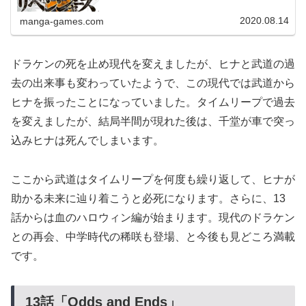
す。4巻4巻の表紙はドラケンです。© 和久井健 東京卍リベ
ンジャーズ 4巻より...
2020.08.14
manga-games.com
ドラケンの死を止め現代を変えましたが、ヒナと武道の過
去の出来事も変わっていたようで、この現代では武道から
ヒナを振ったことになっていました。タイムリープで過去
を変えましたが、結局半間が現れた後は、千堂が車で突っ
込みヒナは死んでしまいます。
ここから武道はタイムリープを何度も繰り返して、ヒナが
助かる未来に辿り着こうと必死になります。さらに、13
話からは血のハロウィン編が始まります。現代のドラケン
との再会、中学時代の稀咲も登場、と今後も見どころ満載
です。
13話「Odds and Ends
」