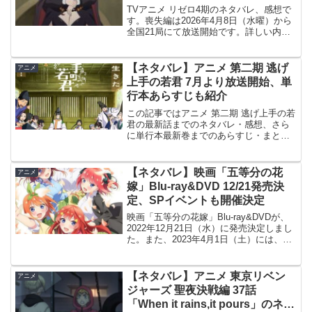
テリズム」のネタバレ、感想
TVアニメ リゼロ4期のネタバレ、感想で
す。喪失編は2026年4月8日（水曜）から
全国21局にて放送開始です。詳しい内容
は、TV放送だけでなくABEMA・dアニメ
ストア等のネット配信でも視聴出来ま
す。前回の記事はこちらです。第70話
【ネタバレ】アニメ 第二期 逃げ
アニメ
「白い星...
上手の若君 7月より放送開始、単
行本あらすじも紹介
この記事ではアニメ 第二期 逃げ上手の若
君の最新話までのネタバレ・感想、さら
に単行本最新巻までのあらすじ・まとめ
等をご紹介します。TVアニメ 逃げ上手の
若君 第十三～十五回のネタバレ、感想ア
ニメ 第十三回（第二期 第一回）のネタバ
【ネタバレ】映画「五等分の花
アニメ
レ、感想を...
嫁」Blu-ray&DVD 12/21発売決
定、SPイベントも開催決定
映画「五等分の花嫁」Blu-ray&DVDが、
2022年12月21日（水）に発売決定しまし
た。また、2023年4月1日（土）には、横
浜アリーナでスペシャルイベントの開催
も決定しました。映画「五等分の花嫁」
Blu-ray&DVD映画「五等分の...
【ネタバレ】アニメ 東京リベン
アニメ
ジャーズ 聖夜決戦編 37話
「When it rains,it pours」のネタ