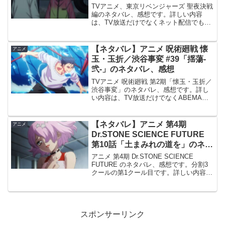
バレ、感想
TVアニメ、東京リベンジャーズ 聖夜決戦
編のネタバレ、感想です。詳しい内容
は、TV放送だけでなくネット配信でも視
聴出来ます。前回、36話「Last order」の
記事です。#37 When it rains,it pours絶対
にこんな未来...
【ネタバレ】アニメ 呪術廻戦 懐
アニメ
玉・玉折／渋谷事変 #39「揺蕩-
弐-」のネタバレ、感想
TVアニメ 呪術廻戦 第2期「懐玉・玉折／
渋谷事変」のネタバレ、感想です。詳し
い内容は、TV放送だけでなくABEMA等
のネット配信でも視聴出来ます。前回、
#38の記事はこちらです。#39「揺蕩-
弐-」伏黒の領域外への脱出という作戦
【ネタバレ】アニメ 第4期
アニメ
は、暴走状...
Dr.STONE SCIENCE FUTURE
第10話「土まみれの道を」のネタ
バレ、感想
アニメ 第4期 Dr.STONE SCIENCE
FUTURE のネタバレ、感想です。分割3
クールの第1クール目です。詳しい内容
は、TV放送だけでなくABEMA等のネッ
ト配信でも視聴出来ます。前回の記事は
こちらです。#10 土まみれの道をゼ...
スポンサーリンク