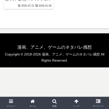
年34号の、少年ジャンプ＋・ゼ
2025.07.21
2026.01.05
ブラックでの電子配信日は7月21
日（月曜）0時です。前回の記事
はこちらです。座村とイヲリは
抱き合って仲直りをします。...
漫画、アニメ、ゲームのネタバレ感想
Copyright © 2018-2026 漫画、アニメ、ゲームのネタバレ感想 All
Rights Reserved.
メニュー
ホーム
検索
トップ
サイドバー