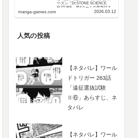
ーズン『Dr.STONE SCIENCE
FUTURE』第3クールの最新話まで
2026.03.12
manga-games.com
のネタバレ・感想、さらに単行本
最新巻までのあらすじ・まとめ等
をご紹介します。第3クール アニメ
第25～37話 のネタバレ、感想ア…
人気の投稿
【ネタバレ】ワール
ドトリガー 263話
「遠征選抜試験
Ⅱ⑥」あらすじ、ネ
タバレ
【ネタバレ】ワール