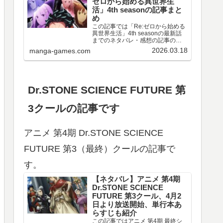
ゼロから始める異世界生
活」4th seasonの記事まと
め
この記事では「Re:ゼロから始める
異世界生活」4th seasonの最新話
までのネタバレ・感想の記事のリ
ンクや、情報などをまとめていま
2026.03.18
manga-games.com
す。アニメ 「Re:ゼロから始める異
世界生活」4th season 第67～77話
のネタバレ、感想喪失編ア…
Dr.STONE SCIENCE FUTURE 第
3クールの記事です
アニメ 第4期 Dr.STONE SCIENCE
FUTURE 第3（最終）クールの記事で
す。
【ネタバレ】アニメ 第4期
Dr.STONE SCIENCE
FUTURE 第3クール、4月2
日より放送開始、単行本あ
らすじも紹介
この記事ではアニメ 第4期 最終シ