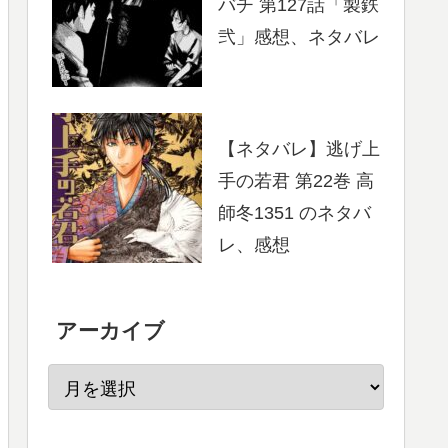
バチ 第127話「製鉄
弐」感想、ネタバレ
【ネタバレ】逃げ上
手の若君 第22巻 高
師冬1351 のネタバ
レ、感想
アーカイブ