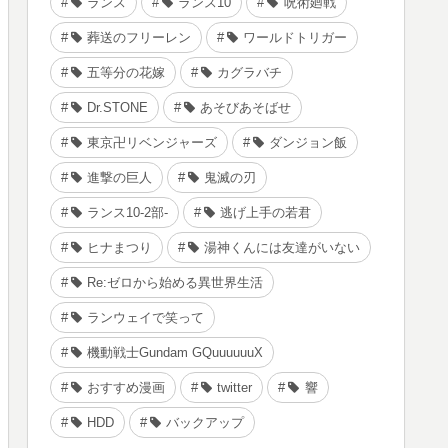
ランス
ランス10
呪術廻戦
葬送のフリーレン
ワールドトリガー
五等分の花嫁
カグラバチ
Dr.STONE
あそびあそばせ
東京卍リベンジャーズ
ダンジョン飯
進撃の巨人
鬼滅の刃
ランス10-2部-
逃げ上手の若君
ヒナまつり
湯神くんには友達がいない
Re:ゼロから始める異世界生活
ランウェイで笑って
機動戦士Gundam GQuuuuuuX
おすすめ漫画
twitter
響
HDD
バックアップ