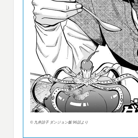
© 九井諒子 ダンジョン飯 96話より