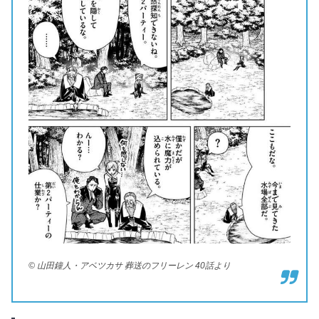
© 山田鐘人・アベツカサ 葬送のフリーレン 40話より