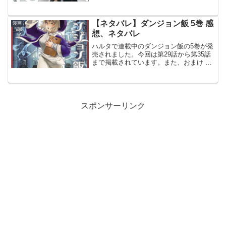
前巻19巻のあらすじ、ネタバレはこちら
の記事です。20巻© 猪ノ谷言葉 ランウェ
イで笑って 20巻より166着目 ブランド...
【ネタバレ】ダンジョン飯 5巻 感
漫画
想、ネタバレ
ハルタで連載中のダンジョン飯の5巻が発
売されました。今回は第29話から第35話
まで掲載されています。また、おまけ モ
ンスターよもやま話も収録されていま
す。前巻、4巻のあらすじ、ネタバレはこ
ちらの記事です。5巻5巻の表紙はファリ
ンです。© 九...
スポンサーリンク