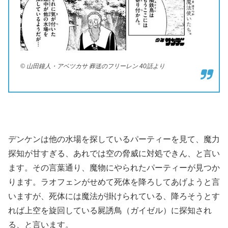
© 山田鐘人・アベツカサ 葬送のフリーレン 40話より
デンケンは他の水場を探しているパーティーを見て、魔力
探知が甘すぎる、あれでは空の脅威に対処できん、と言い
ます。その言葉通り、魔物にやられたパーティーが見つか
ります。ラオフェンがせめて死体を降ろしてあげようと言
いますが、死体には魔法が掛けられている、降ろそうとす
れば上空を旋回している屍誘鳥（ガイゼル）に探知され
る、と言います。