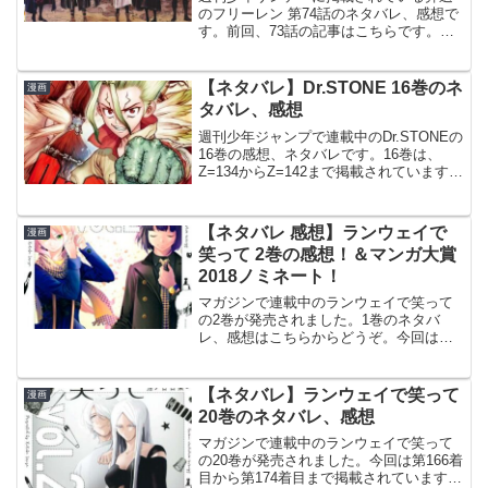
のフリーレン 第74話のネタバレ、感想で
す。前回、73話の記事はこちらです。フ
リーレン、フェルン、メトーデは、北に
ある放棄された砦に向かいます。レヴォ
ルテとの戦い今週は表紙＆巻頭カラーで
【ネタバレ】Dr.STONE 16巻のネ
漫画
す。© 山田鐘人・...
タバレ、感想
週刊少年ジャンプで連載中のDr.STONEの
16巻の感想、ネタバレです。16巻は、
Z=134からZ=142まで掲載されています。
前巻、15巻のあらすじ、ネタバレはこち
らの記事です。16巻© 稲垣理一郎・
Boichi Dr.STONE 16巻...
【ネタバレ 感想】ランウェイで
漫画
笑って 2巻の感想！＆マンガ大賞
2018ノミネート！
マガジンで連載中のランウェイで笑って
の2巻が発売されました。1巻のネタバ
レ、感想はこちらからどうぞ。今回は第6
着目から第14着目まで掲載されていま
す。本日発売！#ランウェイで笑って 2巻
「東京コレクション」で正規モデルの欠
【ネタバレ】ランウェイで笑って
漫画
員に、助っ人に現れ...
20巻のネタバレ、感想
マガジンで連載中のランウェイで笑って
の20巻が発売されました。今回は第166着
目から第174着目まで掲載されています。