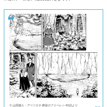
© 山田鐘人・アベツカサ 葬送のフリーレン 40話より