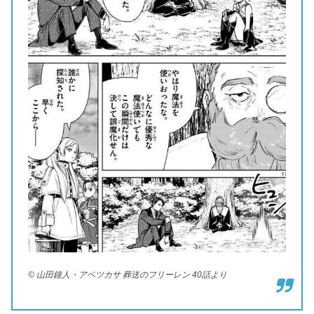
© 山田鐘人・アベツカサ 葬送のフリーレン 40話より