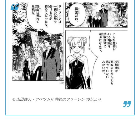
© 山田鐘人・アベツカサ 葬送のフリーレン 40話より