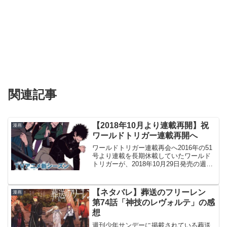
関連記事
【2018年10月より連載再開】祝
漫画
ワールドトリガー連載再開へ
ワールドトリガー連載再会へ2016年の51
号より連載を長期休載していたワールド
トリガーが、2018年10月29日発売の週刊
少年ジャンプ48号より、連載再開される
ことが分かりました。ワールドトリガー
連載再開決定！ジャンプ+では連載再開を
【ネタバレ】葬送のフリーレン
漫画
記念し...
第74話「神技のレヴォルテ」の感
想
週刊少年サンデーに掲載されている葬送