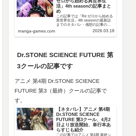
ゼロから始める異世界生
活」4th seasonの記事まと
め
この記事では「Re:ゼロから始める
異世界生活」4th seasonの最新話
までのネタバレ・感想の記事のリ
ンクや、情報などをまとめていま
2026.03.18
manga-games.com
す。アニメ 「Re:ゼロから始める異
世界生活」4th season 第67～77話
のネタバレ、感想喪失編ア…
Dr.STONE SCIENCE FUTURE 第
3クールの記事です
アニメ 第4期 Dr.STONE SCIENCE
FUTURE 第3（最終）クールの記事で
す。
【ネタバレ】アニメ 第4期
Dr.STONE SCIENCE
FUTURE 第3クール、4月2
日より放送開始、単行本あ
らすじも紹介
この記事ではアニメ 第4期 最終シ