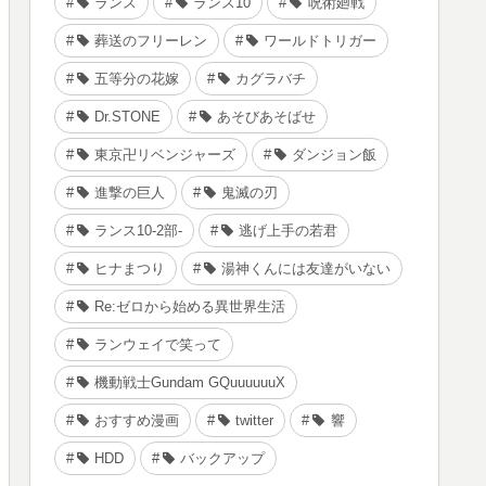
ランス
ランス10
呪術廻戦
葬送のフリーレン
ワールドトリガー
五等分の花嫁
カグラバチ
Dr.STONE
あそびあそばせ
東京卍リベンジャーズ
ダンジョン飯
進撃の巨人
鬼滅の刃
ランス10-2部-
逃げ上手の若君
ヒナまつり
湯神くんには友達がいない
Re:ゼロから始める異世界生活
ランウェイで笑って
機動戦士Gundam GQuuuuuuX
おすすめ漫画
twitter
響
HDD
バックアップ