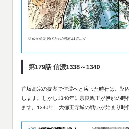
© 松井優征 逃げ上手の若君 21巻より
第179
話
信濃1338
～1340
香坂高宗の提案で信濃へと戻った時行は、堅
します。しかし1340年に宗良親王が伊那の
ます。1340年、大徳王寺城の戦いが始まり