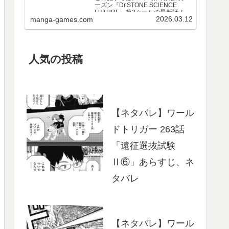
ーズン『Dr.STONE SCIENCE
FUTURE』第3クールの最新話まで
2026.03.12
manga-games.com
のネタバレ・感想、さらに単行本
最新巻までのあらすじ・まとめ等
をご紹介します。第3クール アニメ
第25～37話 のネタバレ、感想ア…
人気の投稿
【ネタバレ】ワール
ドトリガー 263話
「遠征選抜試験
Ⅱ⑥」あらすじ、ネ
タバレ
【ネタバレ】ワール