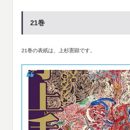
21
巻
21巻の表紙は、上杉憲顕です。