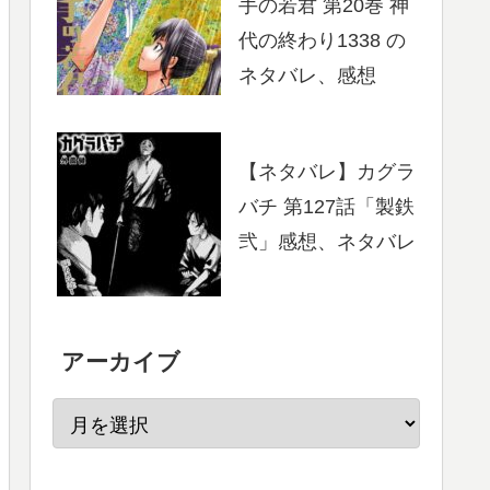
手の若君 第20巻 神
代の終わり1338 の
ネタバレ、感想
【ネタバレ】カグラ
バチ 第127話「製鉄
弐」感想、ネタバレ
アーカイブ