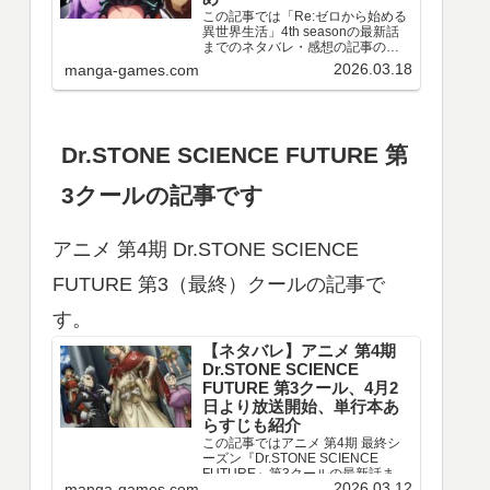
この記事では「Re:ゼロから始める
異世界生活」4th seasonの最新話
までのネタバレ・感想の記事のリ
ンクや、情報などをまとめていま
2026.03.18
manga-games.com
す。アニメ 「Re:ゼロから始める異
世界生活」4th season 第67～77話
のネタバレ、感想喪失編ア…
Dr.STONE SCIENCE FUTURE 第
3クールの記事です
アニメ 第4期 Dr.STONE SCIENCE
FUTURE 第3（最終）クールの記事で
す。
【ネタバレ】アニメ 第4期
Dr.STONE SCIENCE
FUTURE 第3クール、4月2
日より放送開始、単行本あ
らすじも紹介
この記事ではアニメ 第4期 最終シ
ーズン『Dr.STONE SCIENCE
FUTURE』第3クールの最新話まで
2026.03.12
manga-games.com
のネタバレ・感想、さらに単行本