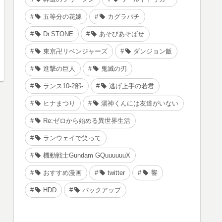
五等分の花嫁
カグラバチ
Dr.STONE
あそびあそばせ
東京卍リベンジャーズ
ダンジョン飯
進撃の巨人
鬼滅の刃
ランス10-2部-
逃げ上手の若君
ヒナまつり
湯神くんには友達がいない
Re:ゼロから始める異世界生活
ランウェイで笑って
機動戦士Gundam GQuuuuuuX
おすすめ漫画
twitter
響
HDD
バックアップ