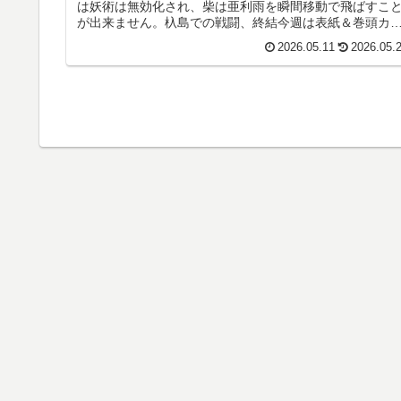
は妖術は無効化され、柴は亜利雨を瞬間移動で飛ばすこ
が出来ません。杁島での戦闘、終結今週は表紙＆巻頭カ
ー今週は表紙＆巻頭カラー（第...
2026.05.11
2026.05.