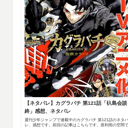
【ネタバレ】カグラバチ 第121話「杁島会談
終」感想、ネタバレ
週刊少年ジャンプで連載中のカグラバチ 第121話のネタ
レ、感想です。前回の記事はこちらです。亜利雨の空間