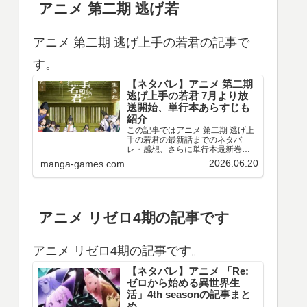
アニメ 第二期 逃げ若
アニメ 第二期 逃げ上手の若君の記事で
す。
【ネタバレ】アニメ 第二期
逃げ上手の若君 7月より放
送開始、単行本あらすじも
紹介
この記事ではアニメ 第二期 逃げ上
手の若君の最新話までのネタバ
レ・感想、さらに単行本最新巻ま
でのあらすじ・まとめ等をご紹介
2026.06.20
manga-games.com
します。TVアニメ 逃げ上手の若君
第十三～十五回のネタバレ、感想
アニメ 第十三回（第二期 第一回）
のネタバレ、感想を…
アニメ リゼロ4期の記事です
アニメ リゼロ4期の記事です。
【ネタバレ】アニメ 「Re:
ゼロから始める異世界生
活」4th seasonの記事まと
め