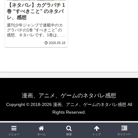
【ネタバレ】カグラバチ 1
巻 “すべきこと” のネタバ
レ、感想
週刊少年ジャンプで連載中のカ
グラバチの1巻 “すべきこと” の
感想、ネタバレです。1巻は、第
1話から第8話まで掲載されてい
2026.05.18
ます。1巻1巻の表紙は、主人
公・六平千鉱です。© 外薗健 カ
グラバチ 1巻より第1話 “すべき
こと”刀匠を志すチヒロは...
漫画、アニメ、ゲームのネタバレ感想
Copyright © 2018-2026 漫画、アニメ、ゲームのネタバレ感想 All
Rights Reserved.
メニュー
ホーム
検索
トップ
サイドバー