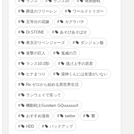
ランス
ランス10
呪術廻戦
葬送のフリーレン
ワールドトリガー
五等分の花嫁
カグラバチ
Dr.STONE
あそびあそばせ
東京卍リベンジャーズ
ダンジョン飯
進撃の巨人
鬼滅の刃
ランス10-2部-
逃げ上手の若君
ヒナまつり
湯神くんには友達がいない
Re:ゼロから始める異世界生活
ランウェイで笑って
機動戦士Gundam GQuuuuuuX
おすすめ漫画
twitter
響
HDD
バックアップ