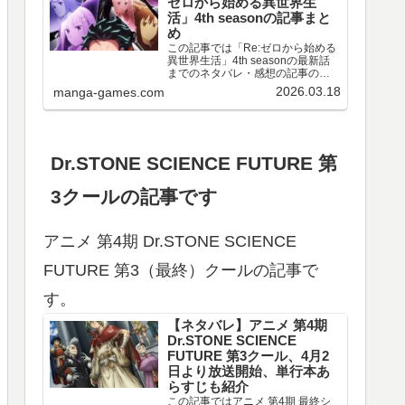
ゼロから始める異世界生
活」4th seasonの記事まと
め
この記事では「Re:ゼロから始める
異世界生活」4th seasonの最新話
までのネタバレ・感想の記事のリ
ンクや、情報などをまとめていま
2026.03.18
manga-games.com
す。アニメ 「Re:ゼロから始める異
世界生活」4th season 第67～77話
のネタバレ、感想喪失編ア…
Dr.STONE SCIENCE FUTURE 第
3クールの記事です
アニメ 第4期 Dr.STONE SCIENCE
FUTURE 第3（最終）クールの記事で
す。
【ネタバレ】アニメ 第4期
Dr.STONE SCIENCE
FUTURE 第3クール、4月2
日より放送開始、単行本あ
らすじも紹介
この記事ではアニメ 第4期 最終シ