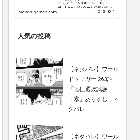
ーズン『Dr.STONE SCIENCE
FUTURE』第3クールの最新話まで
2026.03.12
manga-games.com
のネタバレ・感想、さらに単行本
最新巻までのあらすじ・まとめ等
をご紹介します。第3クール アニメ
第25～37話 のネタバレ、感想ア…
人気の投稿
【ネタバレ】ワール
ドトリガー 263話
「遠征選抜試験
Ⅱ⑥」あらすじ、ネ
タバレ
【ネタバレ】ワール