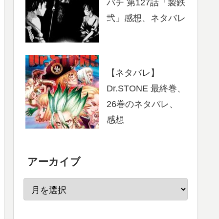
バチ 第127話「製鉄
弐」感想、ネタバレ
【ネタバレ】
Dr.STONE 最終巻、
26巻のネタバレ、
感想
アーカイブ