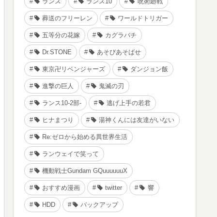
ランス
ランス10
呪術廻戦
葬送のフリーレン
ワールドトリガー
五等分の花嫁
カグラバチ
Dr.STONE
あそびあそばせ
東京卍リベンジャーズ
ダンジョン飯
進撃の巨人
鬼滅の刃
ランス10-2部-
逃げ上手の若君
ヒナまつり
湯神くんには友達がいない
Re:ゼロから始める異世界生活
ランウェイで笑って
機動戦士Gundam GQuuuuuuX
おすすめ漫画
twitter
響
HDD
バックアップ