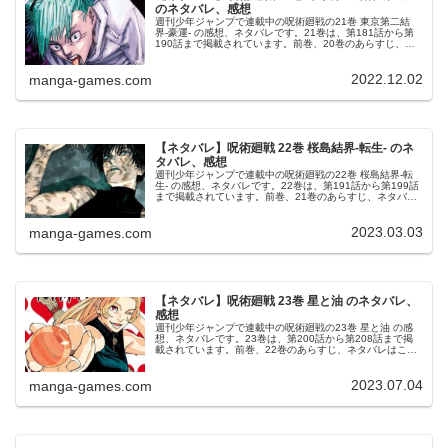
のネタバレ、感想
週刊少年ジャンプで連載中の呪術廻戦の21巻 東京第二結
界-豪運- の感想、ネタバレです。21巻は、第181話から第
190話まで掲載されています。前巻、20巻のあらすじ、ネ
タバレはこちらの記事です。21巻21巻の表紙は、鹿紫雲 一
です。© 芥...
2022.12.02
manga-games.com
【ネタバレ】呪術廻戦 22巻 桜島結界-転生- のネ
タバレ、感想
週刊少年ジャンプで連載中の呪術廻戦の22巻 桜島結界-転
生- の感想、ネタバレです。22巻は、第191話から第199話
まで掲載されています。前巻、21巻のあらすじ、ネタバレ
はこちらの記事です。22巻22巻の表紙は、禪院真希です。
© 芥見下々...
2023.03.03
manga-games.com
【ネタバレ】呪術廻戦 23巻 星と油 のネタバレ、
感想
週刊少年ジャンプで連載中の呪術廻戦の23巻 星と油 の感
想、ネタバレです。23巻は、第200話から第208話まで掲
載されています。前巻、22巻のあらすじ、ネタバレはこち
らの記事です。23巻23巻の表紙は、九十九由基です。© 芥
見下々 呪術廻...
2023.07.04
manga-games.com