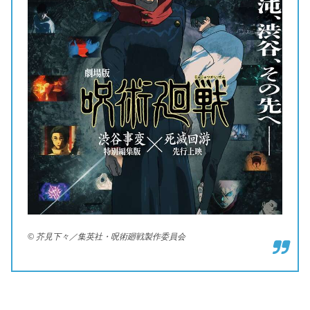
© 芥見下々／集英社・呪術廻戦製作委員会