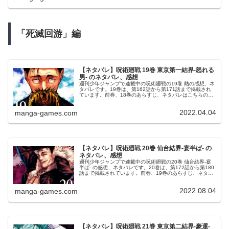
「死滅回游」編
【ネタバレ】呪術廻戦 19巻 東京第一結界-怒れる
男- のネタバレ、感想
週刊少年ジャンプで連載中の呪術廻戦の19巻 熱の感想、ネ
タバレです。19巻は、第162話から第171話まで掲載され
ています。前巻、18巻のあらすじ、ネタバレはこちらの記
事です。19巻19巻の表紙は、日車寛見です。© 芥見下々 呪
術廻戦 19...
2022.04.04
manga-games.com
【ネタバレ】呪術廻戦 20巻 仙台結界-宴半ば- の
ネタバレ、感想
週刊少年ジャンプで連載中の呪術廻戦の20巻 仙台結界-宴
半ば- の感想、ネタバレです。20巻は、第172話から第180
話まで掲載されています。前巻、19巻のあらすじ、ネタバ
レはこちらの記事です。20巻20巻の表紙は、石流 龍です。
© 芥見下...
2022.08.04
manga-games.com
【ネタバレ】呪術廻戦 21巻 東京第二結界-豪運-