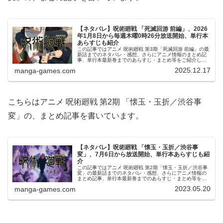
【ネタバレ】呪術廻戦 「死滅回游 前編」、2026
年1月8日から毎週木曜0時26分放送開始、単行本
あらすじも紹介
この記事ではアニメ 呪術廻戦 第3期「死滅回游 前編」の最
新話までのネタバレ・感想、さらにアニメ情報のまとめ記
事、単行本最新巻までのあらすじ・まとめ等をご紹介しま
す。第3期「死滅回游 前編」 第48～59話、閑話 のネタバ
2025.12.17
manga-games.com
レ、感想アニメ 第...
こちらはアニメ 呪術廻戦 第2期 「懐玉・玉折／渋谷事
変」の、まとめ記事を書いています。
【ネタバレ】呪術廻戦 「懐玉・玉折／渋谷事
変」、7月6日から放送開始、単行本あらすじも紹
介
この記事ではアニメ 呪術廻戦 第2期「懐玉・玉折／渋谷事
変」の最新話までのネタバレ・感想、さらにアニメ情報の
まとめ記事、単行本最新巻までのあらすじ・まとめ等をご
紹介します。第2期「懐玉・玉折／渋谷事変」 第25～47話
2023.05.20
manga-games.com
のネタバレ、感想「懐...