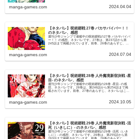
下々 呪術廻戦 2...
2024.04.04
manga-games.com
【ネタバレ】呪術廻戦 27巻 バカサバイバー！！
のネタバレ、感想
週刊少年ジャンプで連載中の呪術廻戦の27巻 バカサバイバ
ー！！ の感想、ネタバレです。27巻は、第237話から第
245話まで掲載されています。前巻、26巻のあらすじ、ネ
タバレはこちらの記事です。27巻27巻の表紙は、髙羽史彦
です。© 芥見下...
2024.07.04
manga-games.com
【ネタバレ】呪術廻戦 28巻 人外魔境新宿決戦 -星
目- のネタバレ、感想
週刊少年ジャンプで連載中の呪術廻戦の28巻 -星目- の感
想、ネタバレです。28巻は、第246話から第254話まで掲
載されています。前巻、27巻のあらすじ、ネタバレはこち
らの記事です。28巻28巻の表紙は、乙骨憂太です。© 芥見
下々 呪術廻...
2024.10.05
manga-games.com
【ネタバレ】呪術廻戦 29巻 人外魔境新宿決戦 -活
死（いきしに）- のネタバレ、感想
週刊少年ジャンプで連載中の呪術廻戦の29巻 -活死（いき
しに）- の感想、ネタバレです。29巻は、第255話から第
263話まで掲載されています。前巻、28巻のあらすじ、ネ