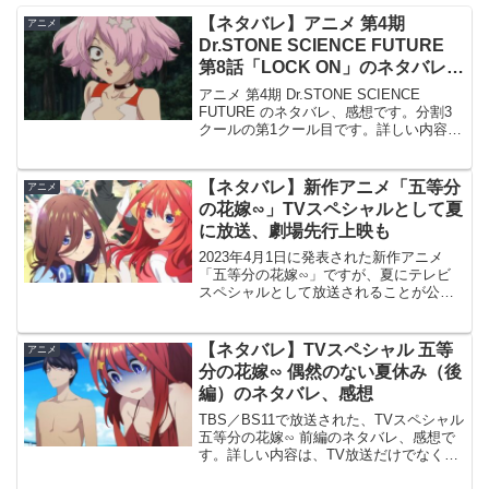
【ネタバレ】アニメ 第4期
アニメ
Dr.STONE SCIENCE FUTURE
第8話「LOCK ON」のネタバレ、
感想
アニメ 第4期 Dr.STONE SCIENCE
FUTURE のネタバレ、感想です。分割3
クールの第1クール目です。詳しい内容
は、TV放送だけでなくABEMA等のネッ
ト配信でも視聴出来ます。前回の記事は
こちらです。#8 LOCK ONゼノ...
【ネタバレ】新作アニメ「五等分
アニメ
の花嫁∽」TVスペシャルとして夏
に放送、劇場先行上映も
2023年4月1日に発表された新作アニメ
「五等分の花嫁∽」ですが、夏にテレビ
スペシャルとして放送されることが公式
から発表されました。また7月に劇場で先
行上映もされるようです。TVスペシャル
「五等分の花嫁∽」、7月14日から全国劇
【ネタバレ】TVスペシャル 五等
アニメ
場にて先行上...
分の花嫁∽ 偶然のない夏休み（後
編）のネタバレ、感想
TBS／BS11で放送された、TVスペシャル
五等分の花嫁∽ 前編のネタバレ、感想で
す。詳しい内容は、TV放送だけでなく
ABEMA等のネット配信でも視聴出来ま