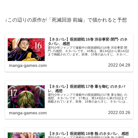
↓この辺りの原作が「死滅回游 前編」で描かれると予想
【ネタバレ】呪術廻戦 16巻 渋谷事変-閉門- のネ
タバレ、感想
週刊少年ジャンプで連載中の呪術廻戦の16巻 渋谷事変-閉
門- の感想、ネタバレです。16巻は、第134話から第142話
まで掲載されています。前巻、15巻のあらすじ、ネタバレ
はこちらの記事です。16巻16巻の表紙は、（偽）夏油傑で
す。© 芥見...
2022.04.28
manga-games.com
【ネタバレ】呪術廻戦 17巻 葦を啣む のネタバ
レ、感想
週刊少年ジャンプで連載中の呪術廻戦の17巻 葦を啣む の
感想、ネタバレです。17巻は、第143話から第152話まで
掲載されています。前巻、16巻のあらすじ、ネタバレはこ
ちらの記事です。17巻17巻の表紙は、禪院直哉です。© 芥
見下々 呪術廻...
2022.03.26
manga-games.com
【ネタバレ】呪術廻戦 18巻 熱 のネタバレ、感想
週刊少年ジャンプで連載中の呪術廻戦の18巻 熱 の感想、