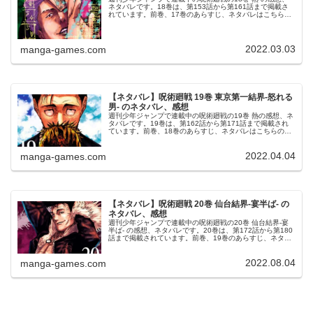
ネタバレです。18巻は、第153話から第161話まで掲載さ
れています。前巻、17巻のあらすじ、ネタバレはこちらの
記事です。18巻18巻の表紙は、高専三年生の秤金次です。
© 芥見下々 呪...
2022.03.03
manga-games.com
【ネタバレ】呪術廻戦 19巻 東京第一結界-怒れる
男- のネタバレ、感想
週刊少年ジャンプで連載中の呪術廻戦の19巻 熱の感想、ネ
タバレです。19巻は、第162話から第171話まで掲載され
ています。前巻、18巻のあらすじ、ネタバレはこちらの記
事です。19巻19巻の表紙は、日車寛見です。© 芥見下々 呪
術廻戦 19...
2022.04.04
manga-games.com
【ネタバレ】呪術廻戦 20巻 仙台結界-宴半ば- の
ネタバレ、感想
週刊少年ジャンプで連載中の呪術廻戦の20巻 仙台結界-宴
半ば- の感想、ネタバレです。20巻は、第172話から第180
話まで掲載されています。前巻、19巻のあらすじ、ネタバ
レはこちらの記事です。20巻20巻の表紙は、石流 龍です。
© 芥見下...
2022.08.04
manga-games.com