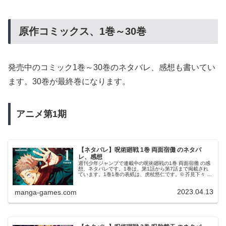
原作コミックス、1
巻～30
巻
発売中のコミック1巻～30巻のネタバレ、感想も書いてい
ます。30巻が最終巻になります。
アニメ第1
期
【ネタバレ】呪術廻戦 1巻 両面宿儺 のネタバ
レ、感想
週刊少年ジャンプで連載中の呪術廻戦の1巻 両面宿儺 の感
想、ネタバレです。1巻は、第1話から第7話まで掲載され
ています。1巻1巻の表紙は、虎杖悠仁です。© 芥見下々 呪
術廻戦 1巻より第1話 両面宿儺杉沢第三高校 一年・虎杖悠
仁は、祖父が亡...
2023.04.13
manga-games.com