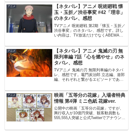
す。五等分の花嫁∽ 偶然のない夏休み
（前編）の記事はこちらです。五等分の
【ネタバレ】アニメ 呪術廻戦 懐
アニメ
花嫁∽ 偶...
玉・玉折／渋谷事変 #42「理非」
のネタバレ、感想
TVアニメ 呪術廻戦 第2期「懐玉・玉折／
渋谷事変」のネタバレ、感想です。詳し
い内容は、TV放送だけでなくABEMA等
のネット配信でも視聴出来ます。前回、
#41の記事はこちらです。#42「理非」宿
儺が大量殺人をした事実に激しく動揺し
【ネタバレ】アニメ 鬼滅の刃 無
アニメ
た虎杖は...
限列車編 7話「心を燃やせ」のネ
タバレ、感想
TVアニメ 鬼滅の刃 無限列車編のネタバ
レ、感想です。竈門炭治郎 立志編、遊郭
編、それぞれと繋がるエピソードである
無限列車編が、テレビアニメという形で
放送されます。10月10日(日)より全7話で
放送されます。前回 6話の記事はこちら
映画「五等分の花嫁」入場者特典
アニメ
です。心...
情報 第4弾 ミニ色紙 花嫁ver.
公開中の映画「五等分の花嫁」ですが、
興行収入が10億円突破、観客動員数も
555,555人突破と公式Twitterでアナウンス
がありました。どこまで記録が伸びる
か、楽しみですね！🌸🌸大ヒット御礼！
🌸🌸現在公開中の映画「五等分の花嫁」