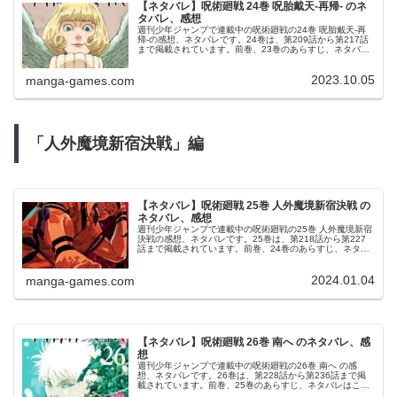
【ネタバレ】呪術廻戦 24巻 呪胎戴天-再帰- のネ
タバレ、感想
週刊少年ジャンプで連載中の呪術廻戦の24巻 呪胎戴天-再
帰-の感想、ネタバレです。24巻は、第209話から第217話
まで掲載されています。前巻、23巻のあらすじ、ネタバレ
はこちらの記事です。24巻24巻の表紙は、来栖華です。©
芥見下々 呪...
2023.10.05
manga-games.com
「人外魔境新宿決戦」編
【ネタバレ】呪術廻戦 25巻 人外魔境新宿決戦 の
ネタバレ、感想
週刊少年ジャンプで連載中の呪術廻戦の25巻 人外魔境新宿
決戦の感想、ネタバレです。25巻は、第218話から第227
話まで掲載されています。前巻、24巻のあらすじ、ネタバ
レはこちらの記事です。25巻25巻の表紙は、両面宿儺で
す。© 芥見下々 ...
2024.01.04
manga-games.com
【ネタバレ】呪術廻戦 26巻 南へ のネタバレ、感
想
週刊少年ジャンプで連載中の呪術廻戦の26巻 南へ の感
想、ネタバレです。26巻は、第228話から第236話まで掲
載されています。前巻、25巻のあらすじ、ネタバレはこち
らの記事です。26巻26巻の表紙は、五条悟です。© 芥見