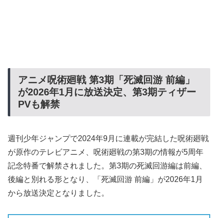
アニメ呪術廻戦
第3
期「死滅回游
前編」
が2026
年1
月に放送決定、第3
期ティザー
PV
も解禁
週刊少年ジャンプで2024年9月に連載が完結した呪術廻戦
が原作のテレビアニメ、呪術廻戦の第3期の情報が5周年
記念特番で解禁されました。第3期の死滅回游編は前編、
後編と別れる形となり、「死滅回游 前編」が2026年1月
から放送決定となりました。