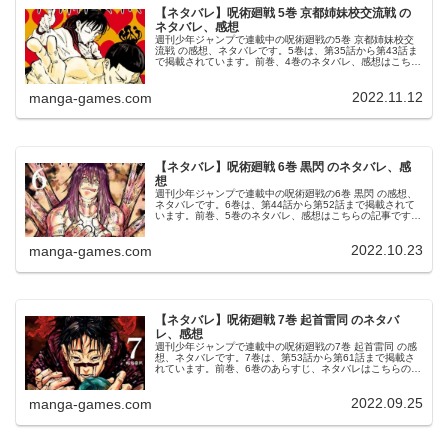
【ネタバレ】呪術廻戦 5巻 京都姉妹校交流戦 の
ネタバレ、感想
週刊少年ジャンプで連載中の呪術廻戦の5巻 京都姉妹校交
流戦 の感想、ネタバレです。5巻は、第35話から第43話ま
で掲載されています。前巻、4巻のネタバレ、感想はこちら
の記事です。5巻5巻の表紙は、東堂葵と高田ちゃんです。
© 芥見下々 呪術廻...
2022.11.12
manga-games.com
【ネタバレ】呪術廻戦 6巻 黒閃 のネタバレ、感
想
週刊少年ジャンプで連載中の呪術廻戦の6巻 黒閃 の感想、
ネタバレです。6巻は、第44話から第52話まで掲載されて
います。前巻、5巻のネタバレ、感想はこちらの記事です。
6巻6巻の表紙は、真人です。© 芥見下々 呪術廻戦 6巻より
第44話 京都...
2022.10.23
manga-games.com
【ネタバレ】呪術廻戦 7巻 起首雷同 のネタバ
レ、感想
週刊少年ジャンプで連載中の呪術廻戦の7巻 起首雷同 の感
想、ネタバレです。7巻は、第53話から第61話まで掲載さ
れています。前巻、6巻のあらすじ、ネタバレはこちらの記
事です。7巻7巻の表紙は、脹相です。© 芥見下々 呪術廻戦
7巻より第53...
2022.09.25
manga-games.com