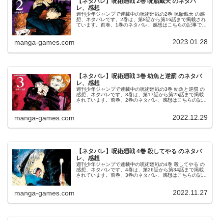
【ネタバレ】呪術廻戦 2巻 呪胎戴天 のネタバ
レ、感想
週刊少年ジャンプで連載中の呪術廻戦の2巻 呪胎戴天 の感
想、ネタバレです。2巻は、第8話から第16話まで掲載され
ています。前巻、1巻のネタバレ、感想はこちらの記事で
す。2巻2巻の表紙は、伏黒恵です。© 芥見下々 呪術廻戦 2
巻より第8話 呪...
2023.01.28
manga-games.com
【ネタバレ】呪術廻戦 3巻 幼魚と逆罰 のネタバ
レ、感想
週刊少年ジャンプで連載中の呪術廻戦の3巻 幼魚と逆罰 の
感想、ネタバレです。3巻は、第17話から第25話まで掲載
されています。前巻、2巻のネタバレ、感想はこちらの記事
です。3巻3巻の表紙は、釘崎野薔薇です。© 芥見下々 呪術
廻戦 3巻より第...
2022.12.29
manga-games.com
【ネタバレ】呪術廻戦 4巻 殺してやる のネタバ
レ、感想
週刊少年ジャンプで連載中の呪術廻戦の4巻 殺してやる の
感想、ネタバレです。4巻は、第26話から第34話まで掲載
されています。前巻、3巻のネタバレ、感想はこちらの記事
です。4巻4巻の表紙は、五条悟です。© 芥見下々 呪術廻戦
4巻より第26...
2022.11.27
manga-games.com