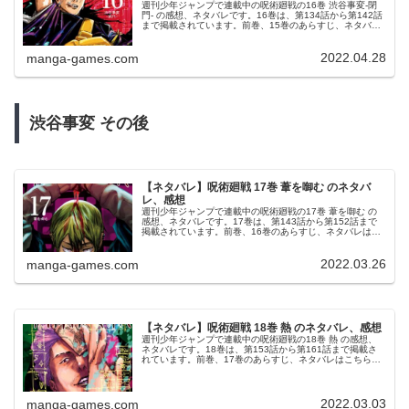
週刊少年ジャンプで連載中の呪術廻戦の16巻 渋谷事変-閉
門- の感想、ネタバレです。16巻は、第134話から第142話
まで掲載されています。前巻、15巻のあらすじ、ネタバレ
はこちらの記事です。16巻16巻の表紙は、（偽）夏油傑で
す。© 芥見...
2022.04.28
manga-games.com
渋谷事変
その後
【ネタバレ】呪術廻戦 17巻 葦を啣む のネタバ
レ、感想
週刊少年ジャンプで連載中の呪術廻戦の17巻 葦を啣む の
感想、ネタバレです。17巻は、第143話から第152話まで
掲載されています。前巻、16巻のあらすじ、ネタバレはこ
ちらの記事です。17巻17巻の表紙は、禪院直哉です。© 芥
見下々 呪術廻...
2022.03.26
manga-games.com
【ネタバレ】呪術廻戦 18巻 熱 のネタバレ、感想
週刊少年ジャンプで連載中の呪術廻戦の18巻 熱 の感想、
ネタバレです。18巻は、第153話から第161話まで掲載さ
れています。前巻、17巻のあらすじ、ネタバレはこちらの
記事です。18巻18巻の表紙は、高専三年生の秤金次です。
© 芥見下々 呪...
2022.03.03
manga-games.com