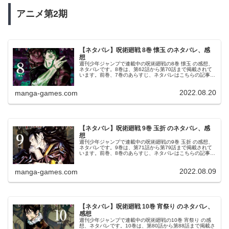
アニメ第2
期
【ネタバレ】呪術廻戦 8巻 懐玉 のネタバレ、感
想
週刊少年ジャンプで連載中の呪術廻戦の8巻 懐玉 の感想、
ネタバレです。8巻は、第62話から第70話まで掲載されて
います。前巻、7巻のあらすじ、ネタバレはこちらの記事で
す。8巻8巻の表紙は、伏黒甚爾です。© 芥見下々 呪術廻戦
8巻より第62...
2022.08.20
manga-games.com
【ネタバレ】呪術廻戦 9巻 玉折 のネタバレ、感
想
週刊少年ジャンプで連載中の呪術廻戦の9巻 玉折 の感想、
ネタバレです。9巻は、第71話から第79話まで掲載されて
います。前巻、8巻のあらすじ、ネタバレはこちらの記事で
す。9巻9巻の表紙は、夏油傑です。© 芥見下々 呪術廻戦 9
巻より第71話...
2022.08.09
manga-games.com
【ネタバレ】呪術廻戦 10巻 宵祭り のネタバレ、
感想
週刊少年ジャンプで連載中の呪術廻戦の10巻 宵祭り の感
想、ネタバレです。10巻は、第80話から第88話まで掲載さ