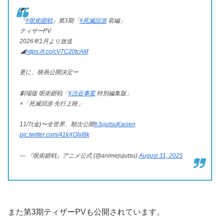
◤
『
#呪術廻戦
』第3期「
#死滅回游
前編」
ティザーPV
2026年1月より放送
◢
https://t.co/cV7C20tcAM
更に、映画公開決定ー
劇場版 呪術廻戦「
#渋谷事変
特別編集版」
×「死滅回游 先行上映」
11/7(金)〜全世界、順次公開
#JujutsuKaisen
pic.twitter.com/41kXOIxl8k
— 『呪術廻戦』アニメ公式 (@animejujutsu)
August 31, 2025
また第3期ティザーPVも公開されています。