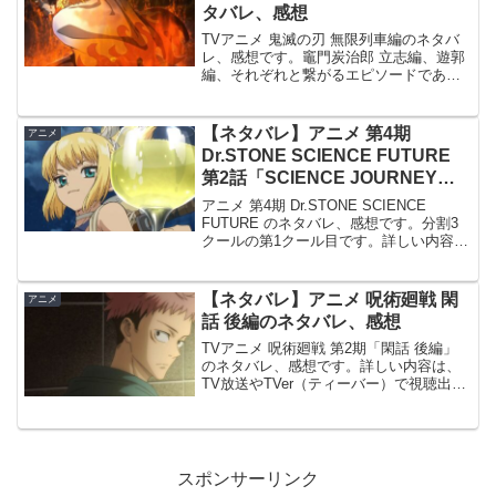
タバレ、感想
TVアニメ 鬼滅の刃 無限列車編のネタバ
レ、感想です。竈門炭治郎 立志編、遊郭
編、それぞれと繋がるエピソードである
無限列車編が、テレビアニメという形で
放送されます。10月10日(日)より全7話で
放送されます。前回 6話の記事はこちら
【ネタバレ】アニメ 第4期
アニメ
です。心...
Dr.STONE SCIENCE FUTURE
第2話「SCIENCE JOURNEY」
のネタバレ、感想
アニメ 第4期 Dr.STONE SCIENCE
FUTURE のネタバレ、感想です。分割3
クールの第1クール目です。詳しい内容
は、TV放送だけでなくABEMA等のネッ
ト配信でも視聴出来ます。前回の記事は
こちらです。#2 SCIENCE J...
【ネタバレ】アニメ 呪術廻戦 閑
アニメ
話 後編のネタバレ、感想
TVアニメ 呪術廻戦 第2期「閑話 後編」
のネタバレ、感想です。詳しい内容は、
TV放送やTVer（ティーバー）で視聴出来
ます。ABEMAでは今の所ネット配信して
いないので、総集編の閑話がネット配信
されるかは不明です。TV放送を見逃した
方は、...
スポンサーリンク