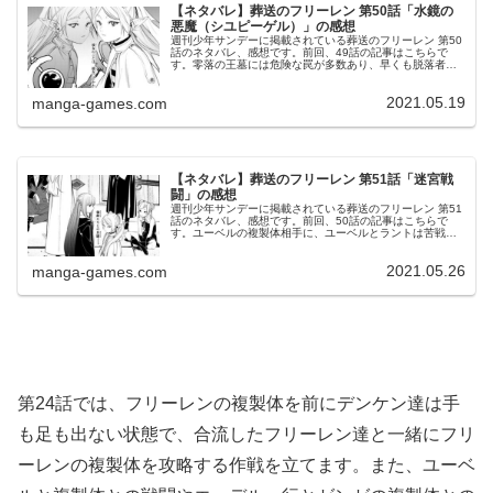
【ネタバレ】葬送のフリーレン 第50話「水鏡の
悪魔（シユピーゲル）」の感想
週刊少年サンデーに掲載されている葬送のフリーレン 第50
話のネタバレ、感想です。前回、49話の記事はこちらで
す。零落の王墓には危険な罠が多数あり、早くも脱落者が
出ます。フリーレンの複製体に手も足も出ず© 山田鐘人・
アベツカサ 葬送のフリーレ...
2021.05.19
manga-games.com
【ネタバレ】葬送のフリーレン 第51話「迷宮戦
闘」の感想
週刊少年サンデーに掲載されている葬送のフリーレン 第51
話のネタバレ、感想です。前回、50話の記事はこちらで
す。ユーベルの複製体相手に、ユーベルとラントは苦戦し
ます。精神魔法© 山田鐘人・アベツカサ 葬送のフリーレン
51話より弱点を探るフ...
2021.05.26
manga-games.com
第24話では、フリーレンの複製体を前にデンケン達は手
も足も出ない状態で、合流したフリーレン達と一緒にフリ
ーレンの複製体を攻略する作戦を立てます。また、ユーベ