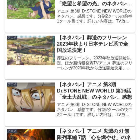
「絶望と希望の光」のネタバレ、
感想
アニメ 第3期 Dr.STONE NEW WORLDの
ネタバレ、感想です。分割2クールの前半
1クール目です。詳しい内容は、TV放送
だけでなくABEMA等のネット配信でも視
聴出来ます。前回、第6話「TREASURE
BOX」の記事はこちらです...
【ネタバレ】葬送のフリーレン
アニメ
2023年秋より日本テレビ系で全
国放送決定！
葬送のフリーレン、2023年秋放送開始決
定、ほか新情報発表TVアニメ 葬送のフリ
ーレンが2023年秋から放送開始決定、と
公式twitterから告知がありました。また新
情報も発表されていて、監督を「ぼっ
ち・ざ・ろっく！」の斎藤圭一郎氏、シ
【ネタバレ】アニメ 第3期
アニメ
リー...
Dr.STONE NEW WORLD 第16話
「全土大乱戦」のネタバレ、感想
アニメ 第3期 Dr.STONE NEW WORLDの
ネタバレ、感想です。分割2クールの後半
2クール目です。詳しい内容は、TV放送
だけでなくABEMA等のネット配信でも視
聴出来ます。前回の記事はこちらです。
#16 全土大乱戦いきなりオオアラ...
【ネタバレ】アニメ 鬼滅の刃 無
アニメ
限列車編 7話「心を燃やせ」のネ