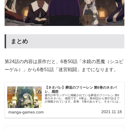
まとめ
第24話の内容は原作だと、6巻50話「水鏡の悪魔（シユピ
ーゲル）」から6巻51話「迷宮戦闘」までになります。
【ネタバレ】葬送のフリーレン 第6巻のネタバ
レ、感想
週刊少年サンデーに掲載されている葬送のフリーレン 第6
巻のネタバレ、感想です。6巻は、第48話から第57話まで
が掲載されています。前巻、5巻のあらすじ、ネタバレはこ
ちらの記事です。6巻© 山田鐘人・アベツカサ 葬送のフリ
ーレン 6巻より第4...
2021.11.18
manga-games.com