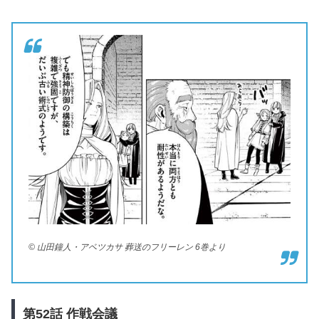
© 山田鐘人・アベツカサ 葬送のフリーレン 6巻より
第52
話
作戦会議