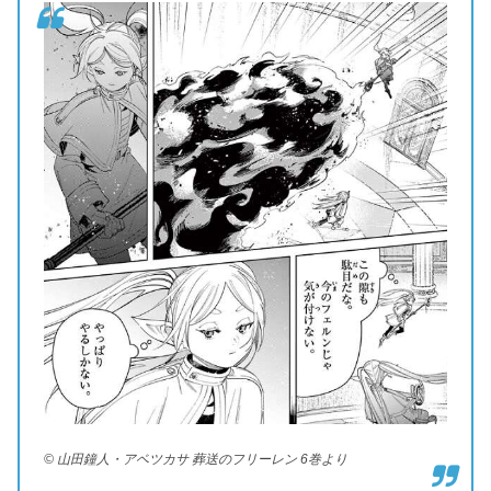
© 山田鐘人・アベツカサ 葬送のフリーレン 6巻より