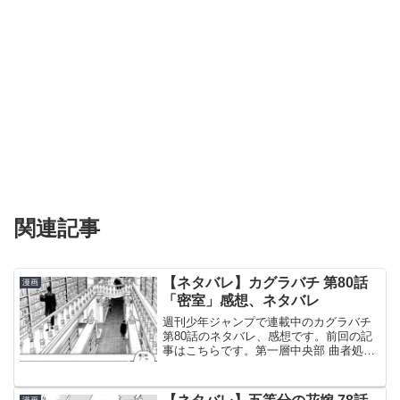
関連記事
【ネタバレ】カグラバチ 第80話
漫画
「密室」感想、ネタバレ
週刊少年ジャンプで連載中のカグラバチ
第80話のネタバレ、感想です。前回の記
事はこちらです。第一層中央部 曲者処刑
場に処刑人として、薊 奏士郎が到着、毘
灼の三人と対峙します。家族を人質に取
られ、仲間同士での争いが続出第二層は