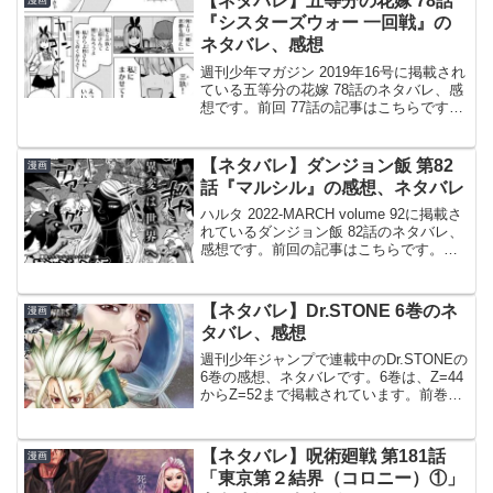
【ネタバレ】五等分の花嫁 78話
漫画
でかい書庫神奈備...
『シスターズウォー 一回戦』の
ネタバレ、感想
週刊少年マガジン 2019年16号に掲載され
ている五等分の花嫁 78話のネタバレ、感
想です。前回 77話の記事はこちらです。
前回は、修学旅行に向けて決意や、五月
の零奈疑惑などがあり、京都へ向けて不
穏な雰囲気です。姉妹の戦い三玖のバイ
【ネタバレ】ダンジョン飯 第82
漫画
ト三玖が...
話『マルシル』の感想、ネタバレ
ハルタ 2022-MARCH volume 92に掲載さ
れているダンジョン飯 82話のネタバレ、
感想です。前回の記事はこちらです。ラ
イオス達は部屋に閉じ込められてしま
い、マルシルと会うことが出来ません。
迷宮の異変エルフがドワーフに連絡翼獅
【ネタバレ】Dr.STONE 6巻のネ
漫画
子...
タバレ、感想
週刊少年ジャンプで連載中のDr.STONEの
6巻の感想、ネタバレです。6巻は、Z=44
からZ=52まで掲載されています。前巻、
5巻のあらすじ、ネタバレはこちらの記事
です。6巻© 稲垣理一郎・Boichi
Dr.STONE 6巻よりZ=44 ...
【ネタバレ】呪術廻戦 第181話
漫画
「東京第２結界（コロニー）①」