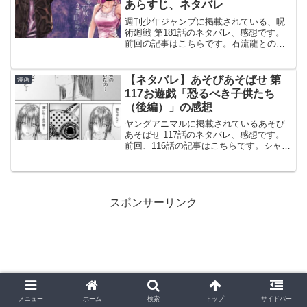
あらすじ、ネタバレ
週刊少年ジャンプに掲載されている、呪
術廻戦 第181話のネタバレ、感想です。
前回の記事はこちらです。石流龍との戦
いに決着がつきます。東京第２結界（コ
ロニー）編、開始最初は外国の青年・シ
ャルル・ベルナールが、漫画を集英社に
【ネタバレ】あそびあそばせ 第
漫画
持ち込む場面から始ま...
117お遊戯「恐るべき子供たち
（後編）」の感想
ヤングアニマルに掲載されているあそび
あそばせ 117話のネタバレ、感想です。
前回、116話の記事はこちらです。シャネ
ルの過去話、前編です。シャネルのいた
ずら幻覚の続きシャネルは突然、猫ちゃ
んのような顔が出てきて驚きます。初め
ての事に驚きなが...
スポンサーリンク
メニュー
ホーム
検索
トップ
サイドバー