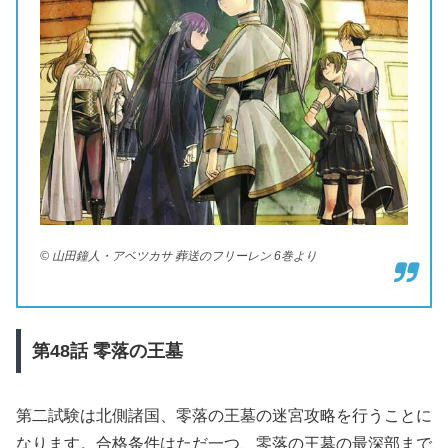
© 山田鐘人・アベツカサ 葬送のフリーレン 6巻より
第48
話
零落の王墓
第二試験は北側諸国、零落の王墓の迷宮攻略を行うことに
なります。合格条件はただ一つ、零落の王墓の最深部まで