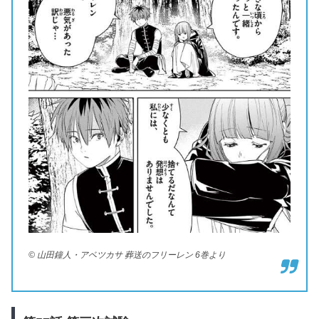
© 山田鐘人・アベツカサ 葬送のフリーレン 6巻より