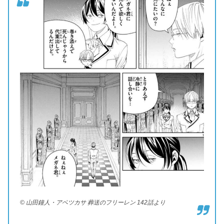
© 山田鐘人・アベツカサ 葬送のフリーレン 142話より