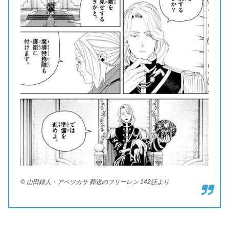
© 山田鐘人・アベツカサ 葬送のフリーレン 142話より