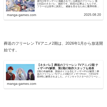
週刊少年サンデーに掲載されている葬送のフリーレン 第
143話のネタバレ、感想です。前回の記事はこちらです。
フラーゼは皇帝に謁見し、威厳を見せるために魔導特務隊
を護衛に付けるように進言します。ユーベル、ラント以外
も水面下の戦いを開始葬送のフリ...
2025.08.20
manga-games.com
葬送のフリーレン TVアニメ2期は、2026年1月から放送開
始です。
【ネタバレ】葬送のフリーレン TVアニメ2期 テ
ィザーPV解禁、第2期の制作スタッフも発表
2期の本編映像、新録ボイスを含むティザーPVが解禁！葬
送のフリーレン TVアニメ2期のティザーPVが、7月5日午
前9時に解禁されました。メインキャラクターのフリーレ
ン、フェルン、シュタルクの本編映像だけでなく、ヒンメ
ル一行の本編映像も確認で...
manga-games.com