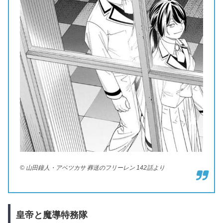
© 山田鐘人・アベツカサ 葬送のフリーレン 142話より
皇帝と魔導特務隊