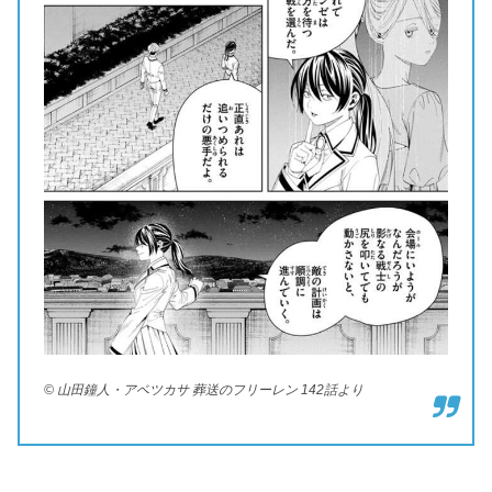
© 山田鐘人・アベツカサ 葬送のフリーレン 142話より