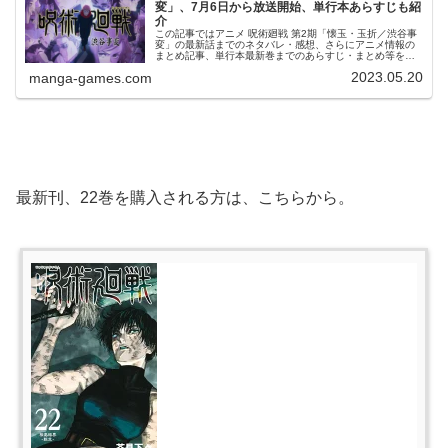
変」、7月6日から放送開始、単行本あらすじも紹
介
この記事ではアニメ 呪術廻戦 第2期「懐玉・玉折／渋谷事
変」の最新話までのネタバレ・感想、さらにアニメ情報の
まとめ記事、単行本最新巻までのあらすじ・まとめ等をご
紹介します。第2期「懐玉・玉折／渋谷事変」 第25～47話
2023.05.20
manga-games.com
のネタバレ、感想「懐...
最新刊、22巻を購入される方は、こちらから。