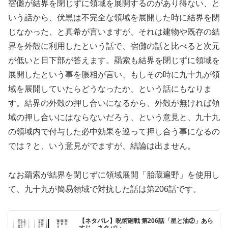
宿儺が結界を閉じずに領域を展開するのがあり得ない、と
いう話から、伏黒は不完全な領域を展開した時に結界を閉
じなかった、と真希が言いますが、それは建物や既存の結
界を外殻に利用したという話で、宿儺の話と比べると次元
が低いと日下部が答えます。羂索も結界を閉じずに領域を
展開したという事を脹相が言い、もしその時に九十九が領
域を展開していたらどうなったか、という話にもなりま
す。結界の外殻の押し合いになるから、外殻が無ければ領
域の押し合いにはならないだろう、という意見と、九十九
の領域内で付与した必中効果を巡って押し合う事になるの
では？と、いう意見がでますが、結論は出ません。
なお羂索が結界を閉じずに領域展開「胎蔵遍野」を使用し
て、九十九が簡易領域で対抗した話は第206話です。
【ネタバレ】呪術廻戦 第206話「星と油②」あら
すじ、ネタバレ