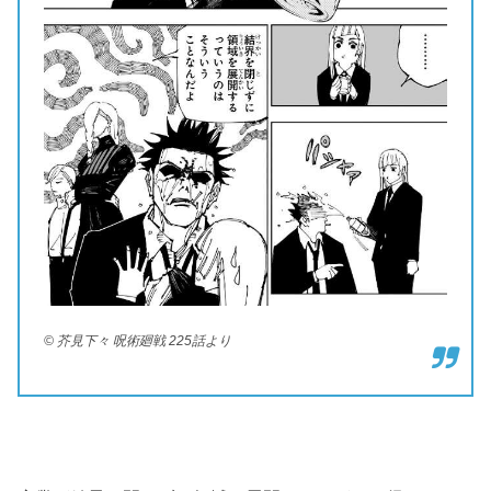
© 芥見下々 呪術廻戦 225話より