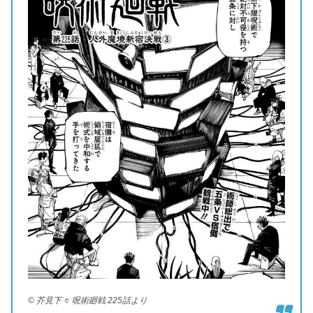
© 芥見下々 呪術廻戦 225話より