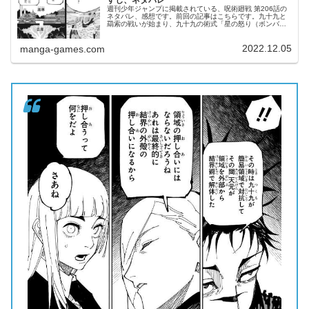
週刊少年ジャンプに掲載されている、呪術廻戦 第206話の
ネタバレ、感想です。前回の記事はこちらです。九十九と
羂索の戦いが始まり、九十九の術式「星の怒り（ボンバイ
エ）」によって羂索を攻撃します。天元の作戦羂索の領域
を解体する場面は羂索が薨星宮...
2022.12.05
manga-games.com