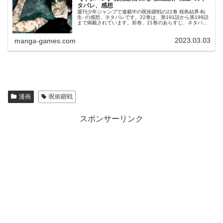
タバレ、感想
週刊少年ジャンプで連載中の呪術廻戦の22巻 桜島結界-転
生- の感想、ネタバレです。22巻は、第191話から第199話
まで掲載されています。前巻、21巻のあらすじ、ネタバレ
はこちらの記事です。22巻22巻の表紙は、禪院真希です。
© 芥見下々...
2023.03.03
manga-games.com
漫画
呪術廻戦
スポンサーリンク