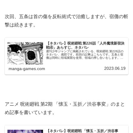
次回、五条は首の傷を反転術式で治癒しますが、宿儺の斬
撃は続きます。
【ネタバレ】呪術廻戦 第226話「人外魔境新宿決
戦④」あらすじ、ネタバレ
週刊少年ジャンプに掲載されている、呪術廻戦 第226話の
ネタバレ、感想です。前回の記事はこちらです。五条と宿
儺は同時に領域展開を使用、領域の押し合いをします。五
条のシン・陰流「簡易領域」五条は首に宿儺の斬撃をくら
ってしまい重傷を負ってしまい...
2023.06.19
manga-games.com
アニメ 呪術廻戦 第2期 「懐玉・玉折／渋谷事変」のまと
め記事を書いています。
【ネタバレ】呪術廻戦 「懐玉・玉折／渋谷事