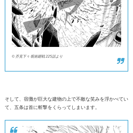
© 芥見下々 呪術廻戦 225話より
そして、宿儺が巨大な建物の上で不敵な笑みを浮かべてい
て、五条は首に斬撃をくらってしまいます。