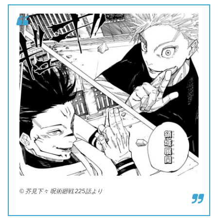
© 芥見下々 呪術廻戦 225話より