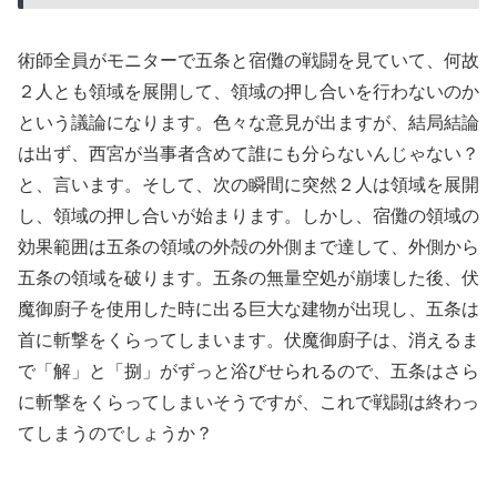
術師全員がモニターで五条と宿儺の戦闘を見ていて、何故
２人とも領域を展開して、領域の押し合いを行わないのか
という議論になります。色々な意見が出ますが、結局結論
は出ず、西宮が当事者含めて誰にも分らないんじゃない？
と、言います。そして、次の瞬間に突然２人は領域を展開
し、領域の押し合いが始まります。しかし、宿儺の領域の
効果範囲は五条の領域の外殻の外側まで達して、外側から
五条の領域を破ります。五条の無量空処が崩壊した後、伏
魔御廚子を使用した時に出る巨大な建物が出現し、五条は
首に斬撃をくらってしまいます。伏魔御廚子は、消えるま
で「解」と「捌」がずっと浴びせられるので、五条はさら
に斬撃をくらってしまいそうですが、これで戦闘は終わっ
てしまうのでしょうか？