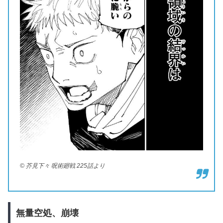
© 芥見下々 呪術廻戦 225話より
無量空処、崩壊