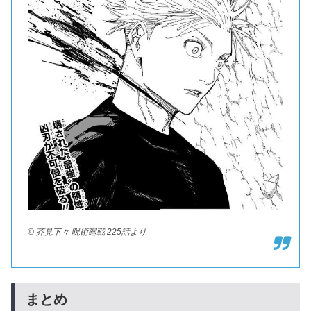
© 芥見下々 呪術廻戦 225話より
まとめ