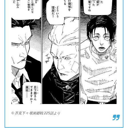
© 芥見下々 呪術廻戦 225話より