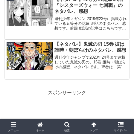
っ...
『シスターズウォー 七回戦』の
ネタバレ、感想
週刊少年マガジン 2019年23号に掲載され
ている五等分の花嫁 84話のネタバレ、感
想です。前回 83話の記事はこちらです。
一花、再び三玖変装して風太郎に仕掛け
ます。三玖の想い、届くコース別体験学
習にて前回、風太郎たちと三玖は修学旅
【ネタバレ】鬼滅の刃 15巻 彼は
漫画
行の最終...
誰時・朝ぼらけのネタバレ、感想
週刊少年ジャンプで2020年24号まで連載
していた鬼滅の刃の、15巻 誰時・朝ぼら
けの感想、ネタバレです。15巻は、第125
話から第133話まで掲載されています。前
巻、14巻のあらすじ、ネタバレはこちら
の記事です。15巻© 吾峠呼世晴 鬼滅...
スポンサーリンク
メニュー
ホーム
検索
トップ
サイドバー