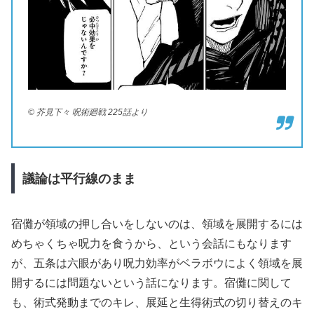
© 芥見下々 呪術廻戦 225話より
議論は平行線のまま
宿儺が領域の押し合いをしないのは、領域を展開するには
めちゃくちゃ呪力を食うから、という会話にもなります
が、五条は六眼があり呪力効率がベラボウによく領域を展
開するには問題ないという話になります。宿儺に関して
も、術式発動までのキレ、展延と生得術式の切り替えのキ