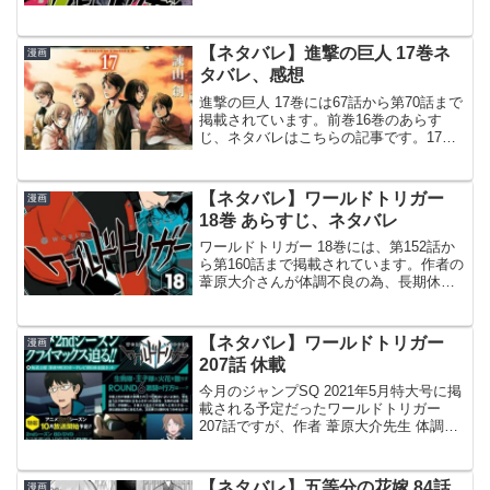
介 ワールドトリガー 7巻より第53話 玉狛
第１雨取千佳がアイビスで撃った一撃で
新型のラービットが倒されたのを見て、
【ネタバレ】進撃の巨人 17巻ネ
漫画
アフ...
タバレ、感想
進撃の巨人 17巻には67話から第70話まで
掲載されています。前巻16巻のあらす
じ、ネタバレはこちらの記事です。17巻
の収録内容© 諫山創 進撃の巨人 17巻よ
り67話 オルブド区外壁ロッド・レイスは
自ら巨人化する注射薬を舐めて巨人化
【ネタバレ】ワールドトリガー
漫画
し、地...
18巻 あらすじ、ネタバレ
ワールドトリガー 18巻には、第152話か
ら第160話まで掲載されています。作者の
葦原大介さんが体調不良の為、長期休載
していましたが2018年10月29日発売、
『週刊少年ジャンプ』48号で連載再開し
ました。その後、ジャンプSQに移籍し連
【ネタバレ】ワールドトリガー
漫画
載し...
207話 休載
今月のジャンプSQ 2021年5月特大号に掲
載される予定だったワールドトリガー
207話ですが、作者 葦原大介先生 体調不
良のため、休載となっています。今回
も、病状は新型コロナ（COVID-19）では
ないそうです。2月も体調不良で休載があ
【ネタバレ】五等分の花嫁 84話
漫画