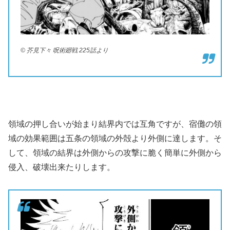
© 芥見下々 呪術廻戦 225話より
領域の押し合いが始まり結界内では互角ですが、宿儺の領
域の効果範囲は五条の領域の外殻より外側に達します。そ
して、領域の結界は外側からの攻撃に脆く簡単に外側から
侵入、破壊出来たりします。