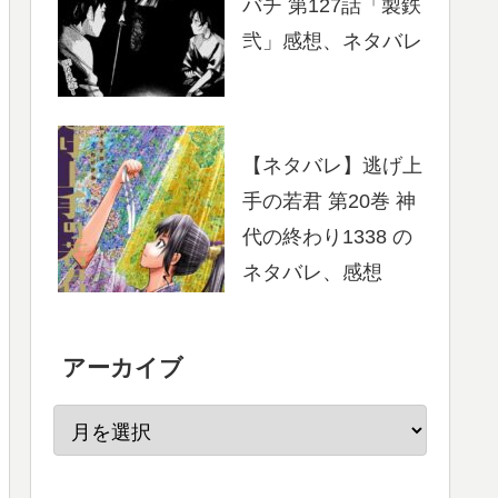
バチ 第127話「製鉄
弐」感想、ネタバレ
【ネタバレ】逃げ上
手の若君 第20巻 神
代の終わり1338 の
ネタバレ、感想
アーカイブ