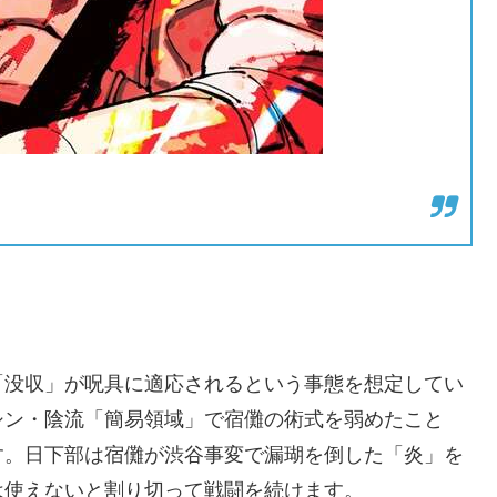
「没収」が呪具に適応されるという事態を想定してい
シン・陰流「簡易領域」で宿儺の術式を弱めたこと
す。日下部は宿儺が渋谷事変で漏瑚を倒した「炎」を
は使えないと割り切って戦闘を続けます。