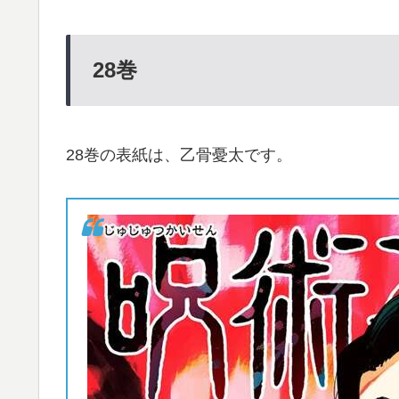
28
巻
28巻の表紙は、乙骨憂太です。