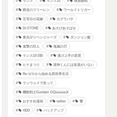
ランス
ランス10
呪術廻戦
葬送のフリーレン
ワールドトリガー
五等分の花嫁
カグラバチ
Dr.STONE
あそびあそばせ
東京卍リベンジャーズ
ダンジョン飯
進撃の巨人
鬼滅の刃
ランス10-2部-
逃げ上手の若君
ヒナまつり
湯神くんには友達がいない
Re:ゼロから始める異世界生活
ランウェイで笑って
機動戦士Gundam GQuuuuuuX
おすすめ漫画
twitter
響
HDD
バックアップ