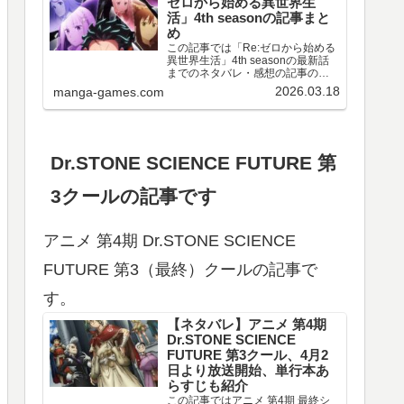
ゼロから始める異世界生
活」4th seasonの記事まと
め
この記事では「Re:ゼロから始める
異世界生活」4th seasonの最新話
までのネタバレ・感想の記事のリ
ンクや、情報などをまとめていま
2026.03.18
manga-games.com
す。アニメ 「Re:ゼロから始める異
世界生活」4th season 第67～77話
のネタバレ、感想喪失編ア…
Dr.STONE SCIENCE FUTURE 第
3クールの記事です
アニメ 第4期 Dr.STONE SCIENCE
FUTURE 第3（最終）クールの記事で
す。
【ネタバレ】アニメ 第4期
Dr.STONE SCIENCE
FUTURE 第3クール、4月2
日より放送開始、単行本あ
らすじも紹介
この記事ではアニメ 第4期 最終シ