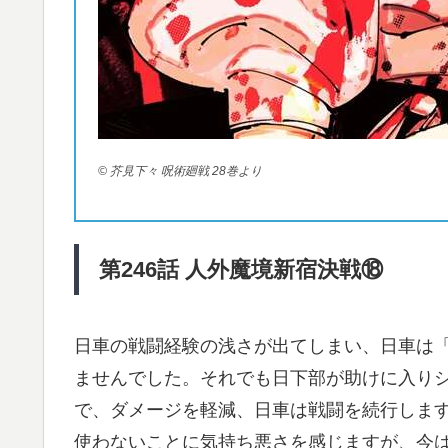
© 芥見下々 呪術廻戦 28巻より
第246
話
人外魔境新宿決戦⑱
日車の戦闘経験の浅さが出てしまい、日車は
ませんでした。それでも日下部が助けに入り
で、ダメージを軽減、日車は戦闘を続行しま
使わないことに気持ち悪さを感じますが、今