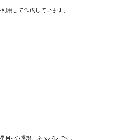
を利用して作成しています。
-星目- の感想、ネタバレです。