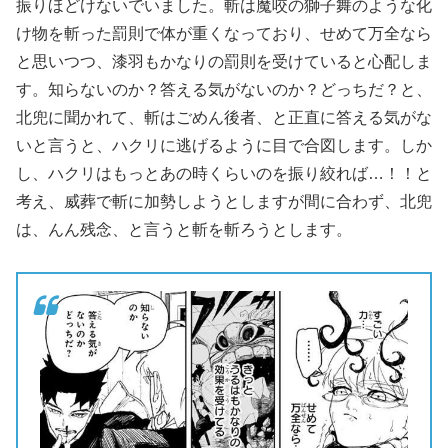
振りほどけないでいました。斬は魔咬の獅子舞のような化
け物を斬った罰則で体が重くなっており、せめて万全なら
と思いつつ、漆羽もかなりの罰則を受けていると心配しま
す。知らないのか？答える気がないのか？どっちだ？と、
北兜に聞かれて、斬はごめん後者、と正直に答える気がな
いと言うと、ハクリに逃げるように目で合図します。しか
し、ハクリはもっとあの時くらいのを振り絞れば…！！と
考え、威葬で斬に加勢しようとしますが間に合わず、北兜
は、んん残念、と言うと斬を斬ろうとします。