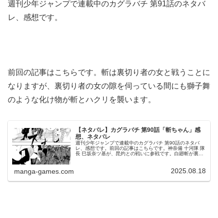
週刊少年ジャンプで連載中のカグラバチ 第91話のネタバ
レ、感想です。
前回の記事はこちらです。斬は裏切り者の女と戦うことに
なりますが、裏切り者の女の隙を伺っている間にも獅子舞
のような化け物が斬とハクリを襲います。
【ネタバレ】カグラバチ 第90話「斬ちゃん」感
想、ネタバレ
週刊少年ジャンプで連載中のカグラバチ 第90話のネタバ
レ、感想です。前回の記事はこちらです。神奈備 十河隊 隊
長 巳坂奈ツ基が、毘灼との戦いに参戦です。白廻斬が裏切
り者の女と激突毘灼の作戦とは？場面は第88話の続きに戻
り、幽は口元を隠した毘...
2025.08.18
manga-games.com