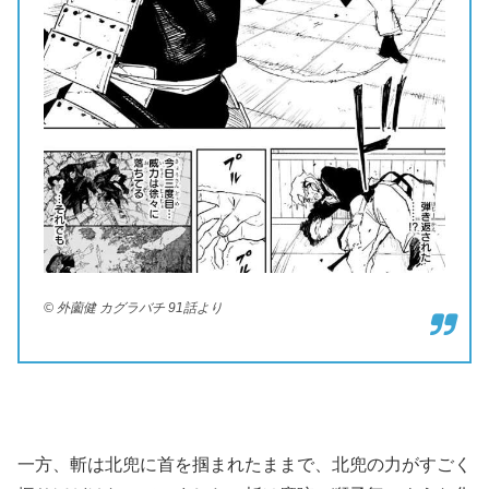
© 外薗健 カグラバチ 91話より
一方、斬は北兜に首を掴まれたままで、北兜の力がすごく