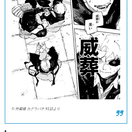
© 外薗健 カグラバチ 91話より