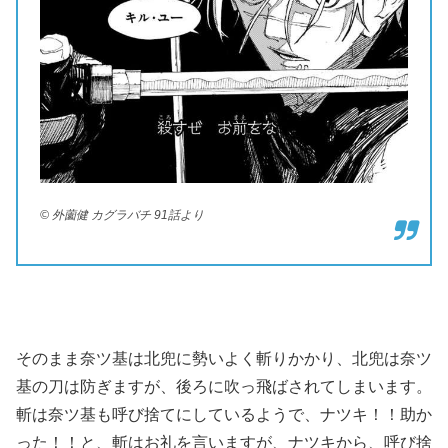
© 外薗健 カグラバチ 91話より
そのまま奈ツ基は北兜に勢いよく斬りかかり、北兜は奈ツ
基の刀は防ぎますが、後ろに吹っ飛ばされてしまいます。
斬は奈ツ基も呼び捨てにしているようで、ナツキ！！助か
った！！と、斬はお礼を言いますが、ナツキから、呼び捨