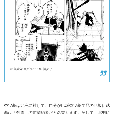
© 外薗健 カグラバチ 91話より
奈ツ基は北兜に対して、自分が巳坂奈ツ基で兄の巳坂伊武
基は「刳雲」の前契約者だと名乗ります。そして、北兜に