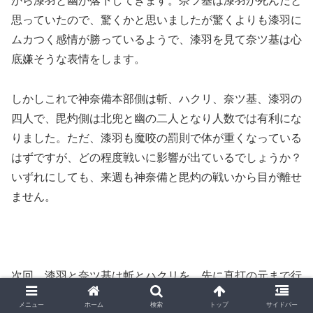
から漆羽と幽が落下してきます。奈ツ基は漆羽が死んだと
思っていたので、驚くかと思いましたが驚くよりも漆羽に
ムカつく感情が勝っているようで、漆羽を見て奈ツ基は心
底嫌そうな表情をします。
しかしこれで神奈備本部側は斬、ハクリ、奈ツ基、漆羽の
四人で、毘灼側は北兜と幽の二人となり人数では有利にな
りました。ただ、漆羽も魔咬の罰則で体が重くなっている
はずですが、どの程度戦いに影響が出ているでしょうか？
いずれにしても、来週も神奈備と毘灼の戦いから目が離せ
ません。
次回、漆羽と奈ツ基は斬とハクリを、先に真打の元まで行
かせようとします。
メニュー
ホーム
検索
トップ
サイドバー