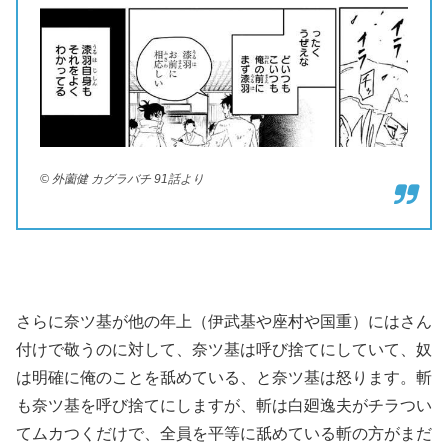
© 外薗健 カグラバチ 91話より
さらに奈ツ基が他の年上（伊武基や座村や国重）にはさん
付けで敬うのに対して、奈ツ基は呼び捨てにしていて、奴
は明確に俺のことを舐めている、と奈ツ基は怒ります。斬
も奈ツ基を呼び捨てにしますが、斬は白廻逸夫がチラつい
てムカつくだけで、全員を平等に舐めている斬の方がまだ