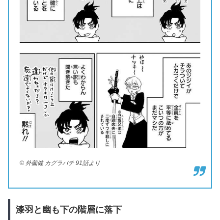
© 外薗健 カグラバチ 91話より
漆羽と幽も下の階層に落下