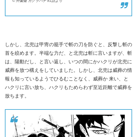
© 外薗健 カグラバチ 91話より
しかし、北兜は甲冑の籠手で斬の刀を防ぐと、反撃し斬の
首を絞めます。半端な力だ、と北兜は斬に言いますが、斬
は、陽動だし、と言い返し、いつの間にかハクリが北兜に
威葬を放つ構えをしていました。しかし、北兜は威葬の情
報も知っているようでひるむことなく、威葬か 来い、と
ハクリに言い放ち、ハクリもためらわず至近距離で威葬を
放ちます。