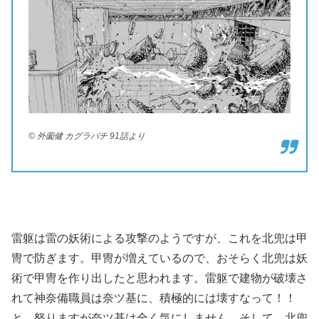
© 外薗健 カグラバチ 91話より
雷躯は雷の妖術による攻撃のようですが、これを北兜は甲
冑で防ぎます。甲冑が増えているので、おそらく北兜は妖
術で甲冑を作り出したと思われます。雷躯で建物が破壊さ
れて神奈備職員は奈ツ基に、積極的には壊すなって！！
と、怒りますが奈ツ基は全く気にしません。そして、北兜