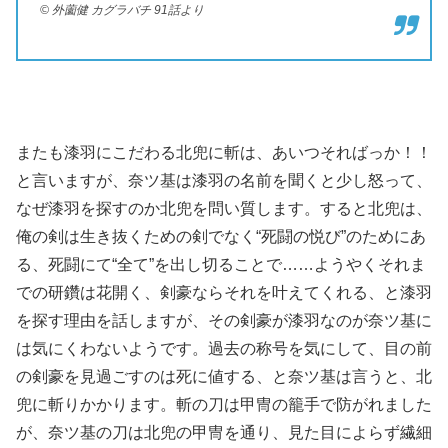
© 外薗健 カグラバチ 91話より
またも漆羽にこだわる北兜に斬は、あいつそればっか！！
と言いますが、奈ツ基は漆羽の名前を聞くと少し怒って、
なぜ漆羽を探すのか北兜を問い質します。すると北兜は、
俺の剣は生き抜くための剣でなく“死闘の悦び”のためにあ
る、死闘にて“全て”を出し切ることで……ようやくそれま
での研鑽は花開く、剣豪ならそれを叶えてくれる、と漆羽
を探す理由を話しますが、その剣豪が漆羽なのが奈ツ基に
は気にくわないようです。過去の称号を気にして、目の前
の剣豪を見過ごすのは死に値する、と奈ツ基は言うと、北
兜に斬りかかります。斬の刀は甲冑の籠手で防がれました
が、奈ツ基の刀は北兜の甲冑を通り、見た目によらず繊細