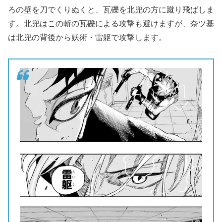
ろの壁を刀でくりぬくと、瓦礫を北兜の方に蹴り飛ばしま
す。北兜はこの斬の瓦礫による攻撃も避けますが、奈ツ基
は北兜の背後から妖術・雷躯で攻撃します。