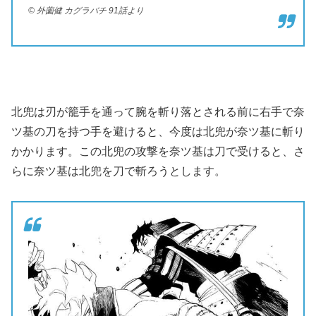
© 外薗健 カグラバチ 91話より
北兜は刃が籠手を通って腕を斬り落とされる前に右手で奈
ツ基の刀を持つ手を避けると、今度は北兜が奈ツ基に斬り
かかります。この北兜の攻撃を奈ツ基は刀で受けると、さ
らに奈ツ基は北兜を刀で斬ろうとします。