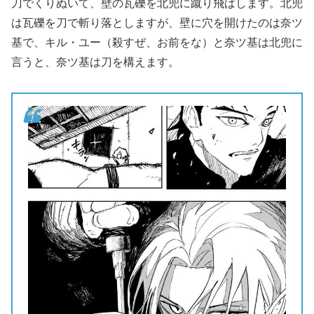
刀でくりぬいて、壁の瓦礫を北兜に蹴り飛ばします。北兜
は瓦礫を刀で斬り落としますが、壁に穴を開けたのは奈ツ
基で、キル・ユー（殺すぜ、お前をな）と奈ツ基は北兜に
言うと、奈ツ基は刀を構えます。