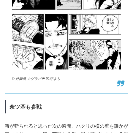
© 外薗健 カグラバチ 91話より
奈ツ基も参戦
斬が斬られると思った次の瞬間、ハクリの横の壁を誰かが