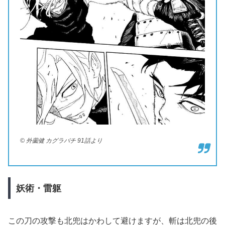
© 外薗健 カグラバチ 91話より
妖術・雷躯
この刀の攻撃も北兜はかわして避けますが、斬は北兜の後