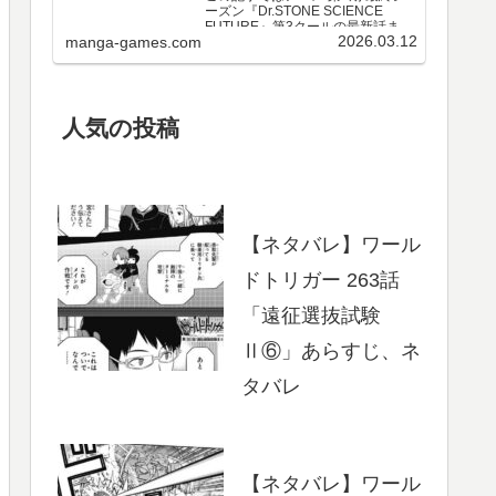
ーズン『Dr.STONE SCIENCE
FUTURE』第3クールの最新話まで
2026.03.12
manga-games.com
のネタバレ・感想、さらに単行本
最新巻までのあらすじ・まとめ等
をご紹介します。第3クール アニメ
第25～37話 のネタバレ、感想ア…
人気の投稿
【ネタバレ】ワール
ドトリガー 263話
「遠征選抜試験
Ⅱ⑥」あらすじ、ネ
タバレ
【ネタバレ】ワール