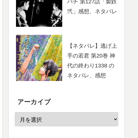
バチ 第127話「製鉄
弐」感想、ネタバレ
【ネタバレ】逃げ上
手の若君 第20巻 神
代の終わり1338 の
ネタバレ、感想
アーカイブ