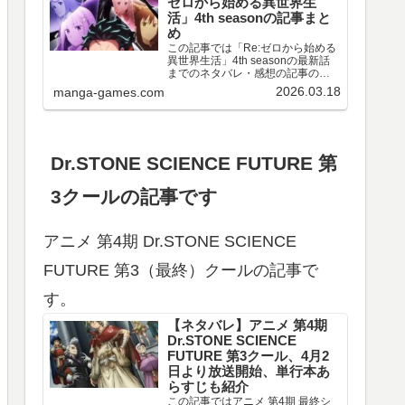
ゼロから始める異世界生
活」4th seasonの記事まと
め
この記事では「Re:ゼロから始める
異世界生活」4th seasonの最新話
までのネタバレ・感想の記事のリ
ンクや、情報などをまとめていま
2026.03.18
manga-games.com
す。アニメ 「Re:ゼロから始める異
世界生活」4th season 第67～77話
のネタバレ、感想喪失編ア…
Dr.STONE SCIENCE FUTURE 第
3クールの記事です
アニメ 第4期 Dr.STONE SCIENCE
FUTURE 第3（最終）クールの記事で
す。
【ネタバレ】アニメ 第4期
Dr.STONE SCIENCE
FUTURE 第3クール、4月2
日より放送開始、単行本あ
らすじも紹介
この記事ではアニメ 第4期 最終シ