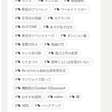
ランス
ランス10
呪術廻戦
葬送のフリーレン
ワールドトリガー
五等分の花嫁
カグラバチ
Dr.STONE
あそびあそばせ
東京卍リベンジャーズ
ダンジョン飯
進撃の巨人
鬼滅の刃
ランス10-2部-
逃げ上手の若君
ヒナまつり
湯神くんには友達がいない
Re:ゼロから始める異世界生活
ランウェイで笑って
機動戦士Gundam GQuuuuuuX
おすすめ漫画
twitter
響
HDD
バックアップ