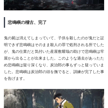
悲鳴嶼の稽古、完了
鬼の屍は消えてしまっていて、子供を殺したのが鬼だと証
明できず悲鳴嶼はそのまま殺人の罪で処刑される所でした
が、鬼の仕業だと気付いた産屋敷耀哉の助けで悲鳴嶼は牢
屋から出ることが出来ました。このような過去があったた
め悲鳴嶼は疑り深くなり、炭治郎の事もずっと疑っていま
した。悲鳴嶼は炭治郎の頭を撫でると、訓練が完了した事
を告げます。