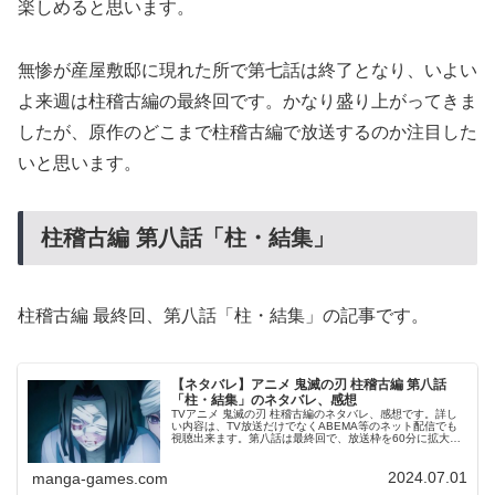
楽しめると思います。
無惨が産屋敷邸に現れた所で第七話は終了となり、いよい
よ来週は柱稽古編の最終回です。かなり盛り上がってきま
したが、原作のどこまで柱稽古編で放送するのか注目した
いと思います。
柱稽古編 第八話「柱・結集」
柱稽古編 最終回、第八話「柱・結集」の記事です。
【ネタバレ】アニメ 鬼滅の刃 柱稽古編 第八話
「柱・結集」のネタバレ、感想
TVアニメ 鬼滅の刃 柱稽古編のネタバレ、感想です。詳し
い内容は、TV放送だけでなくABEMA等のネット配信でも
視聴出来ます。第八話は最終回で、放送枠を60分に拡大し
ての放送です。前回、第七話の記事はこちらです。第八話
「柱・結集」病で目が見...
2024.07.01
manga-games.com