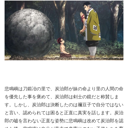
悲鳴嶼は刀鍛冶の里で、炭治郎が妹の命より里の人間の命
を優先した事を褒めて、炭治郎は剣士の鏡だと称賛しま
す。しかし、炭治郎は決断したのは禰豆子で自分ではない
と言い、認められては困ると正直に真実を話します。炭治
郎の嘘を言わない正直な姿勢に悲鳴嶼は改めて炭治郎を認