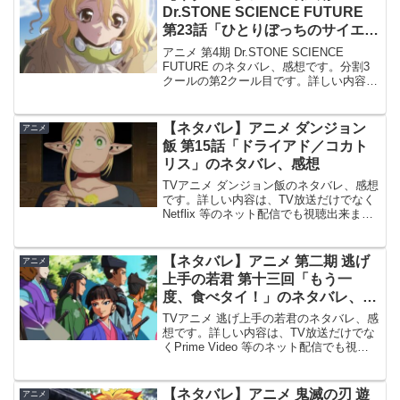
でも...
Dr.STONE SCIENCE FUTURE
第23話「ひとりぼっちのサイエン
ティスト」のネタバレ、感想
アニメ 第4期 Dr.STONE SCIENCE
FUTURE のネタバレ、感想です。分割3
クールの第2クール目です。詳しい内容
は、TV放送だけでなくABEMA等のネッ
ト配信でも視聴出来ます。前回の記事は
こちらです。#23 ひとりぼっちのサ...
【ネタバレ】アニメ ダンジョン
アニメ
飯 第15話「ドライアド／コカト
リス」のネタバレ、感想
TVアニメ ダンジョン飯のネタバレ、感想
です。詳しい内容は、TV放送だけでなく
Netflix 等のネット配信でも視聴出来ま
す。2024年1月4日より、全国28局にて連
続2クール放送決定しています。前回、第
14話の記事はこちらです。第15話「...
【ネタバレ】アニメ 第二期 逃げ
アニメ
上手の若君 第十三回「もう一
度、食べタイ！」のネタバレ、感
想
TVアニメ 逃げ上手の若君のネタバレ、感
想です。詳しい内容は、TV放送だけでな
くPrime Video 等のネット配信でも視聴
出来ます。前回の記事はこちらです。第
十三回（第二期 第一回）「もう一度、食
べタイ！」第一期のあらすじを振り返っ
【ネタバレ】アニメ 鬼滅の刃 遊
アニメ