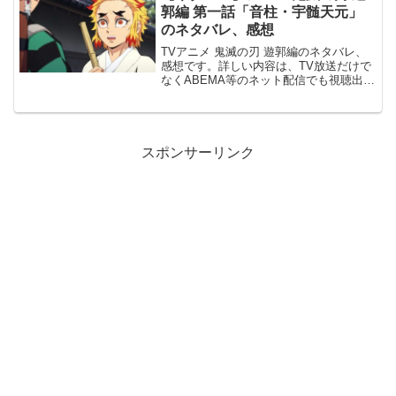
た後...
郭編 第一話「音柱・宇髄天元」
のネタバレ、感想
TVアニメ 鬼滅の刃 遊郭編のネタバレ、
感想です。詳しい内容は、TV放送だけで
なくABEMA等のネット配信でも視聴出来
ます。前回 無限列車編 7話の記事はこち
らです。音柱・宇髄天元最初のシーン
は、無限列車編のクライマックスから始
まっています...
スポンサーリンク