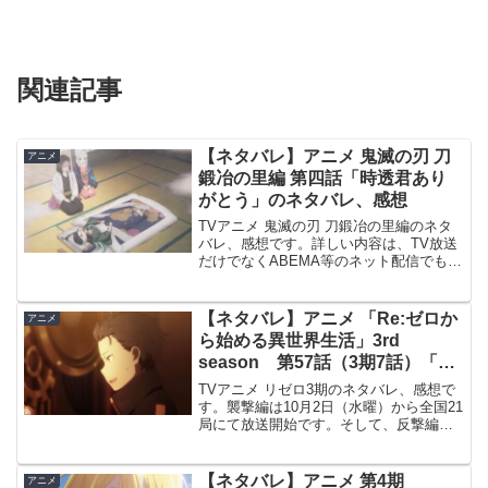
関連記事
【ネタバレ】アニメ 鬼滅の刃 刀
アニメ
鍛冶の里編 第四話「時透君あり
がとう」のネタバレ、感想
TVアニメ 鬼滅の刃 刀鍛冶の里編のネタ
バレ、感想です。詳しい内容は、TV放送
だけでなくABEMA等のネット配信でも視
聴出来ます。前回、第三話の記事はこち
らです。第四話「時透君ありがとう」時
透は鉄穴森と鋼鐵塚を助けに向かう時透
【ネタバレ】アニメ 「Re:ゼロか
アニメ
は小鉄を助ける...
ら始める異世界生活」3rd
season 第57話（3期7話）「最
も新しい英雄と最も古い英雄」の
TVアニメ リゼロ3期のネタバレ、感想で
ネタバレ、感想
す。襲撃編は10月2日（水曜）から全国21
局にて放送開始です。そして、反撃編は
2025年2月5日（水曜）から放送開始で
す。詳しい内容は、TV放送だけでなくd
アニメストア、ABEMA 等のネット配信
【ネタバレ】アニメ 第4期
アニメ