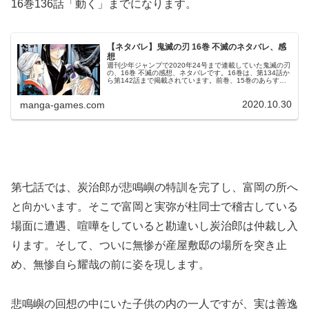
16巻136話「動く」までになります。
【ネタバレ】鬼滅の刃 16巻 不滅のネタバレ、感
想
週刊少年ジャンプで2020年24号まで連載していた鬼滅の刃
の、16巻 不滅の感想、ネタバレです。16巻は、第134話か
ら第142話まで掲載されています。前巻、15巻のあらす
じ、ネタバレはこちらの記事です。16巻© 吾峠呼世晴 鬼滅
の刃 16...
2020.10.30
manga-games.com
第七話では、炭治郎が悲鳴嶼の特訓を完了し、富岡の所へ
と向かいます。そこで富岡と実弥が柱同士で稽古している
場面に遭遇、喧嘩をしていると勘違いし炭治郎は仲裁し入
ります。そして、ついに無惨が産屋敷邸の場所を突き止
め、無惨自ら耀哉の前に姿を現します。
悲鳴嶼の回想の中にいた子供の内の一人ですが、実は善逸