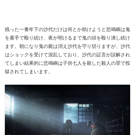
残った一番年下の沙代だけは何とか助けようと悲鳴嶼は鬼
を素手で殴り続け、夜が明けるまで鬼の頭を殴り潰し続け
ます。朝になり鬼の屍は消え沙代を守り切りますが、沙代
はショックを受けて混乱しており、沙代の証言が誤解され
てしまい結果的に悲鳴嶼は子供七人を殺した殺人の罪で投
獄されてしまいます。