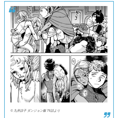
© 九井諒子 ダンジョン飯 76話より