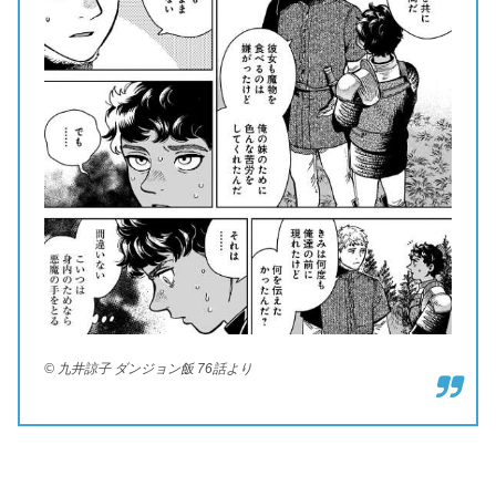
© 九井諒子 ダンジョン飯 76話より