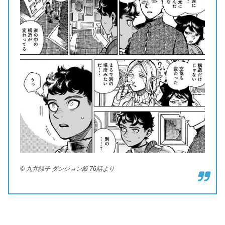
© 九井諒子 ダンジョン飯 76話より