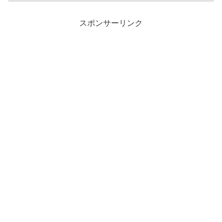
カに対して術式を披露人体実験を視野に
入れた拉致をサイラス...
スポンサーリンク