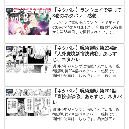
レはこちらの記事です。20巻20巻の表紙
は鶴蝶です。© 和久井健 東京卍リベンジ
【ネタバレ】ランウェイで笑って
漫画
ャーズ ...
8巻のネタバレ、感想
マガジンで連載中のランウェイで笑って
の8巻が発売されました。今回は第60着目
から第68着目まで掲載されています。前
巻7巻のあらすじ、ネタバレはこちらの記
事です。8巻© 猪ノ谷言葉 ランウェイで
笑って 8巻より60着目 勝ち気育人のデザ
【ネタバレ】呪術廻戦 第234話
漫画
インし...
「人外魔境新宿決戦⑫」あらす
じ、ネタバレ
週刊少年ジャンプに掲載されている、呪
術廻戦 第234話のネタバレ、感想です。
前回の記事はこちらです。不可侵に適応
された五条、さらに呪力出力も落ちてき
ていて、敗北の可能性が脳裏を駆け巡り
ます。顎吐を出力最大の「蒼」で撃破乱
【ネタバレ】呪術廻戦 第201話
漫画
入しようとする乙骨を...
「直接会談②」あらすじ、ネタバ
レ
週刊少年ジャンプに掲載されている、呪
術廻戦 第201話のネタバレ、感想です。
前回の記事はこちらです。羂索はアメリ
カ大統領と直接会談し、日本の呪術師を
拉致するように言います。羂索、アメリ