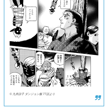
© 九井諒子 ダンジョン飯 77話より