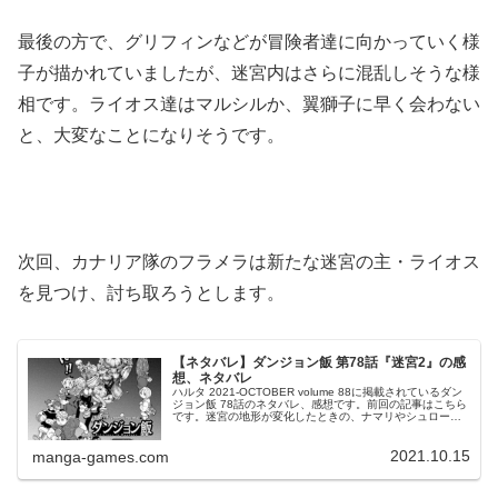
最後の方で、グリフィンなどが冒険者達に向かっていく様
子が描かれていましたが、迷宮内はさらに混乱しそうな様
相です。ライオス達はマルシルか、翼獅子に早く会わない
と、大変なことになりそうです。
次回、カナリア隊のフラメラは新たな迷宮の主・ライオス
を見つけ、討ち取ろうとします。
【ネタバレ】ダンジョン飯 第78話『迷宮2』の感
想、ネタバレ
ハルタ 2021-OCTOBER volume 88に掲載されているダン
ジョン飯 78話のネタバレ、感想です。前回の記事はこちら
です。迷宮の地形が変化したときの、ナマリやシュロー、
オーク達の様子が描かれています。ライオスを討ち取る©
九井諒...
2021.10.15
manga-games.com