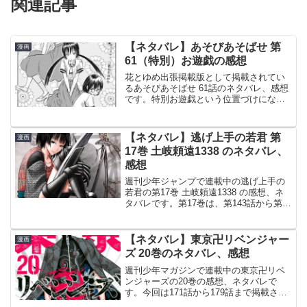
関連記事
【ネタバレ】あそびあそばせ 第
漫画
61（特別）お遊戯の感想
花とゆめ出張掲載版として掲載されてい
るあそびあそばせ 61話のネタバレ、感想
です。特別お遊戯という位置づけになっ
ていますが、第61話に相当するようで
す。前話（第60話）の記事です。花ゆめ
掲載版少女漫画今回、花とゆめ出張掲載
【ネタバレ】逃げ上手の若君 第
漫画
版となっていて、若...
17巻 土岐頼遠1338 のネタバレ、
感想
週刊少年ジャンプで連載中の逃げ上手の
若君の第17巻 土岐頼遠1338 の感想、ネ
タバレです。第17巻は、第143話から第
151話まで掲載されています。前巻、16巻
のあらすじ、ネタバレはこちらの記事で
す。17巻17巻の表紙は、秕です。© 松
【ネタバレ】東京卍リベンジャー
漫画
井...
ズ 20巻のネタバレ、感想
週刊少年マガジンで連載中の東京卍リベ
ンジャーズの20巻の感想、ネタバレで
す。今回は171話から179話まで掲載され
ています。前巻19巻のあらすじ、ネタバ