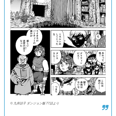
© 九井諒子 ダンジョン飯 77話より