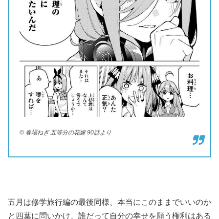
© 春場ねぎ 五等分の花嫁 90話より
五月は修学旅行編の最後同様、本当にこのままでいいのか
と四葉に問いかけ、誰だって自分の幸せを願う権利はある