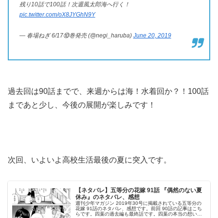
残り10話で100話！次週風太郎海へ行く！
pic.twitter.com/oX8JYGhN9Y
— 春場ねぎ 6/17⑩巻発売 (@negi_haruba)
June 20, 2019
過去回は90話までで、来週からは海！水着回か？！100話
まであと少し、今後の展開が楽しみです！
次回、いよいよ高校生活最後の夏に突入です。
【ネタバレ】五等分の花嫁 91話 『偶然のない夏
休み』のネタバレ、感想
週刊少年マガジン 2019年30号に掲載されている五等分の
花嫁 91話のネタバレ、感想です。前回 90話の記事はこち
らです。四葉の過去編も最終話です。四葉の本当の想いが