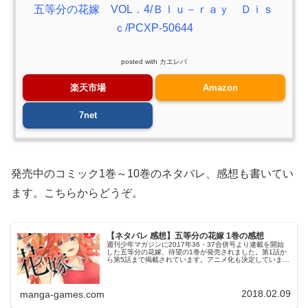
五等分の花嫁 VOL．4/Ｂｌｕ－ｒａｙ Ｄｉｓ
ｃ/PCXP-50644
posted with
カエレバ
楽天市場
Amazon
7net
発売中のコミック1巻～10巻のネタバレ、感想も書いてい
ます。こちらからどうぞ。
【ネタバレ 感想】五等分の花嫁 1巻の感想
週刊少年マガジンに2017年36・37合併号より連載を開始
した五等分の花嫁、待望の1巻が発売されました。第1話か
ら第5話まで掲載されています。アニメ化も決定していま
す。
2018.02.09
manga-games.com