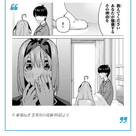
© 春場ねぎ 五等分の花嫁 90話より