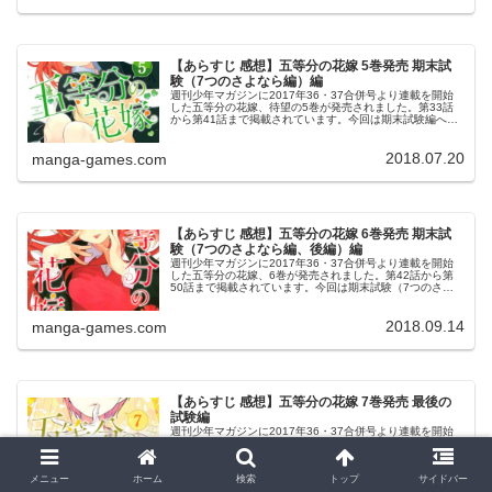
【あらすじ 感想】五等分の花嫁 5巻発売 期末試
験（7つのさよなら編）編
週刊少年マガジンに2017年36・37合併号より連載を開始
した五等分の花嫁、待望の5巻が発売されました。第33話
から第41話まで掲載されています。今回は期末試験編への
導入部分、そして期末試験（7つのさよなら編）が掲載され
ています。5巻© 春...
2018.07.20
manga-games.com
【あらすじ 感想】五等分の花嫁 6巻発売 期末試
験（7つのさよなら編、後編）編
週刊少年マガジンに2017年36・37合併号より連載を開始
した五等分の花嫁、6巻が発売されました。第42話から第
50話まで掲載されています。今回は期末試験（7つのさよ
なら編）が最後まで掲載されています。6巻6巻、表紙は五
月です。© 春場ねぎ...
2018.09.14
manga-games.com
【あらすじ 感想】五等分の花嫁 7巻発売 最後の
試験編
週刊少年マガジンに2017年36・37合併号より連載を開始
した五等分の花嫁、7巻が発売されました。第51話から第
59話まで掲載されています。7巻7巻、表紙は花嫁 一花で
す。© 春場ねぎ 五等分の花嫁 7巻よりキャラクター紹介今
メニュー
ホーム
検索
トップ
サイドバー
回のキャラクタ...