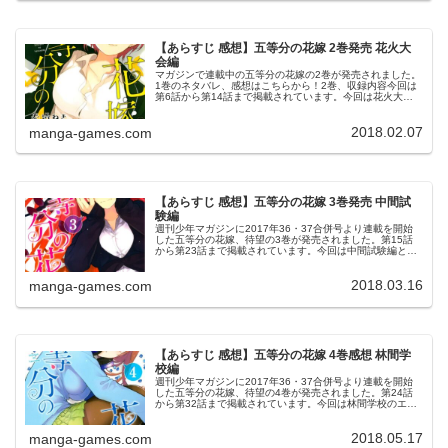
【あらすじ 感想】五等分の花嫁 2巻発売 花火大
会編
マガジンで連載中の五等分の花嫁の2巻が発売されました。
1巻のネタバレ、感想はこちらから！2巻、収録内容今回は
第6話から第14話まで掲載されています。今回は花火大会
編です。五つ子ラブコメ『五等分の花嫁』第２巻が本日発
売です！今回も５人姉妹の可...
2018.02.07
manga-games.com
【あらすじ 感想】五等分の花嫁 3巻発売 中間試
験編
週刊少年マガジンに2017年36・37合併号より連載を開始
した五等分の花嫁、待望の3巻が発売されました。第15話
から第23話まで掲載されています。今回は中間試験編と林
間学校の準備のエピソードが掲載されています。3巻3巻、
表紙は二乃です。© ...
2018.03.16
manga-games.com
【あらすじ 感想】五等分の花嫁 4巻感想 林間学
校編
週刊少年マガジンに2017年36・37合併号より連載を開始
した五等分の花嫁、待望の4巻が発売されました。第24話
から第32話まで掲載されています。今回は林間学校のエピ
ソードが掲載されています。4巻© 春場ねぎ 五等分の花嫁
4巻より林間学校...
2018.05.17
manga-games.com