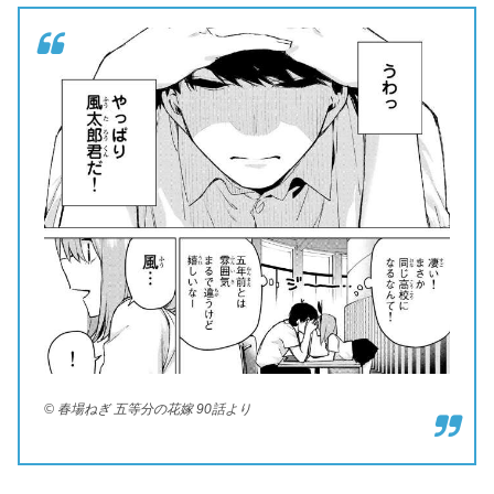
© 春場ねぎ 五等分の花嫁 90話より