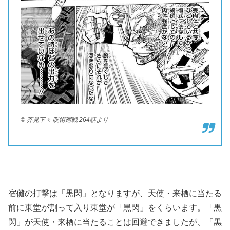
© 芥見下々 呪術廻戦 264話より
宿儺の打撃は「黒閃」となりますが、天使・来栖に当たる
前に東堂が割って入り東堂が「黒閃」をくらいます。「黒
閃」が天使・来栖に当たることは回避できましたが、「黒