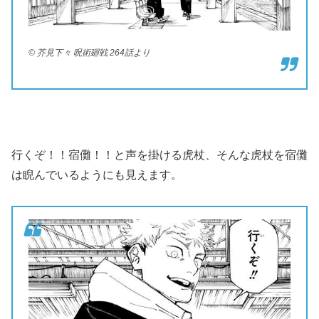
© 芥見下々 呪術廻戦 264話より
行くぞ！！宿儺！！と声を掛ける虎杖、そんな虎杖を宿儺
は睨んでいるようにも見えます。