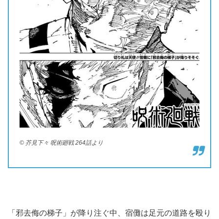
© 芥見下々 呪術廻戦 264話より
「邪去侮の梯子」が降り注ぐ中、宿儺は足元の道路を殴り