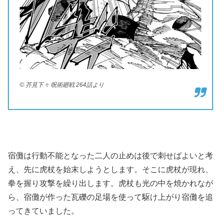
© 芥見下々 呪術廻戦 264話より
宿儺は行動不能となった二人の止めは後で刺せばよいと考
え、先に虎杖を始末しようとします。そこに虎杖が現れ、
拳を握り攻撃を繰り出します。虎杖も光の中を焼かれなが
ら、宿儺が作った瓦礫の足場を使って駆け上がり宿儺を追
ってきていました。