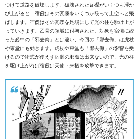
つけて道路を破壊します。破壊された瓦礫がいくつも浮か
び上がると、宿儺はその瓦礫をいくつか殴って上空へと飛
ばします。宿儺はその瓦礫を足場にして光の柱を駆け上が
っていきます。乙骨の領域に付与された、対象を宿儺に絞
った必中の「邪去侮」とは違い、今回の「邪去侮」は虎杖
や東堂にも効きます。虎杖や東堂も「邪去侮」の影響を受
けるので術式が使えず宿儺の邪魔は出来ないので、光の柱
を駆け上がれば宿儺は天使・来栖を攻撃できます。