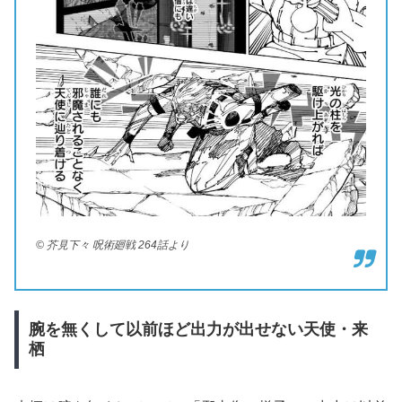
© 芥見下々 呪術廻戦 264話より
腕を無くして以前ほど出力が出せない天使・来
栖