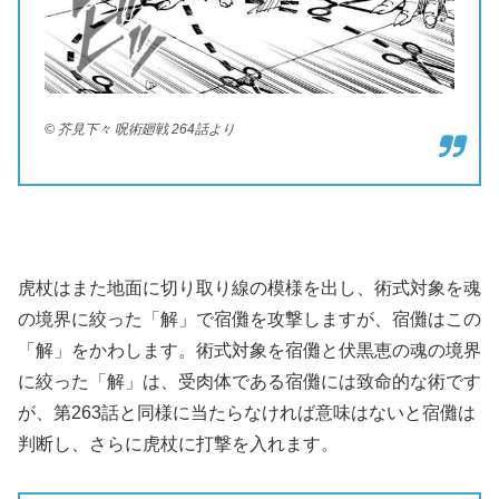
© 芥見下々 呪術廻戦 264話より
虎杖はまた地面に切り取り線の模様を出し、術式対象を魂
の境界に絞った「解」で宿儺を攻撃しますが、宿儺はこの
「解」をかわします。術式対象を宿儺と伏黒恵の魂の境界
に絞った「解」は、受肉体である宿儺には致命的な術です
が、第263話と同様に当たらなければ意味はないと宿儺は
判断し、さらに虎杖に打撃を入れます。