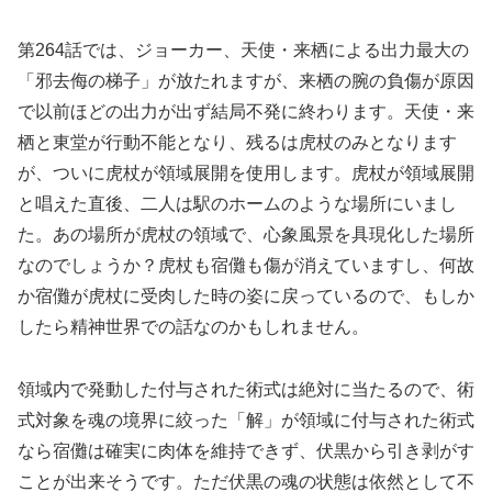
第264話では、ジョーカー、天使・来栖による出力最大の
「邪去侮の梯子」が放たれますが、来栖の腕の負傷が原因
で以前ほどの出力が出ず結局不発に終わります。天使・来
栖と東堂が行動不能となり、残るは虎杖のみとなります
が、ついに虎杖が領域展開を使用します。虎杖が領域展開
と唱えた直後、二人は駅のホームのような場所にいまし
た。あの場所が虎杖の領域で、心象風景を具現化した場所
なのでしょうか？虎杖も宿儺も傷が消えていますし、何故
か宿儺が虎杖に受肉した時の姿に戻っているので、もしか
したら精神世界での話なのかもしれません。
領域内で発動した付与された術式は絶対に当たるので、術
式対象を魂の境界に絞った「解」が領域に付与された術式
なら宿儺は確実に肉体を維持できず、伏黒から引き剥がす
ことが出来そうです。ただ伏黒の魂の状態は依然として不