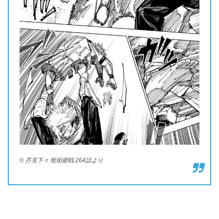
© 芥見下々 呪術廻戦 264話より