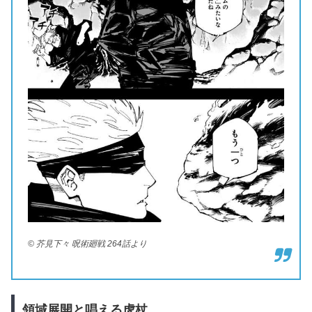
© 芥見下々 呪術廻戦 264話より
領域展開と唱える虎杖