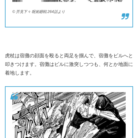
© 芥見下々 呪術廻戦 264話より
虎杖は宿儺の顔面を殴ると両足を掴んで、宿儺をビルへと
叩きつけます。宿儺はビルに激突しつつも、何とか地面に
着地します。