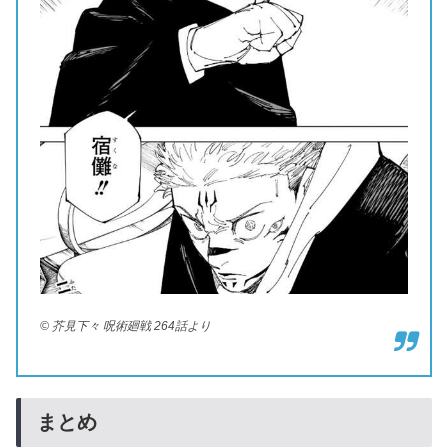
© 芥見下々 呪術廻戦 264話より
まとめ