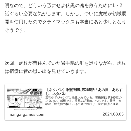
明なので、どういう形にせよ伏黒の魂を救うために1・2
話ぐらい必要な気がします。しかし、ついに虎杖が領域展
開を使用したのでクライマックスも本当にあと少しとなり
そうです。
次回、虎杖が昔住んでいた岩手県の町を巡りながら、虎杖
は宿儺に昔の思い出を見せていきます。
【ネタバレ】呪術廻戦 第265話「あの日」あらす
じ、ネタバレ
週刊少年ジャンプに掲載されている、呪術廻戦 第265話の
ネタバレ、感想です。前回の記事はこちらです。天使・来
栖の「邪去侮の梯子」は不発に終わり、逆に宿儺に強襲さ
れます。虎杖がかけた憐み、情けに宿儺は激怒宿儺と話す
時間が欲しかった虎杖駅のホー...
2024.08.05
manga-games.com