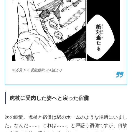
© 芥見下々 呪術廻戦 264話より
虎杖に受肉した姿へと戻った宿儺
次の瞬間、虎杖と宿儺は駅のホームのような場所にいまし
た。なんだ……、これは……、と戸惑う宿儺ですが、何故