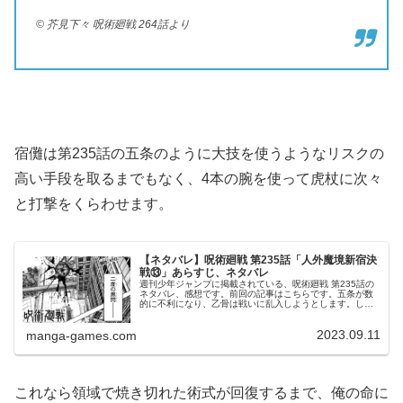
© 芥見下々 呪術廻戦 264話より
宿儺は第235話の五条のように大技を使うようなリスクの
高い手段を取るまでもなく、4本の腕を使って虎杖に次々
と打撃をくらわせます。
【ネタバレ】呪術廻戦 第235話「人外魔境新宿決
戦⑬」あらすじ、ネタバレ
週刊少年ジャンプに掲載されている、呪術廻戦 第235話の
ネタバレ、感想です。前回の記事はこちらです。五条が数
的に不利になり、乙骨は戦いに乱入しようとします。しか
し、五条の一騎打ちにこだわる鹿紫雲一は乙骨を止めよう
とします。自爆覚悟の虚式「茈...
2023.09.11
manga-games.com
これなら領域で焼き切れた術式が回復するまで、俺の命に