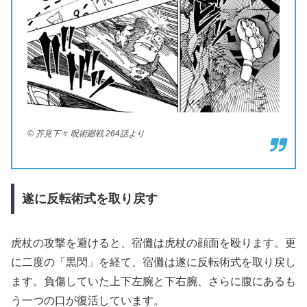
© 芥見下々 呪術廻戦 264話より
遂に反転術式を取り戻す
虎杖の攻撃を避けると、宿儺は虎杖の顔面を殴ります。更
に二度の「黒閃」を経て、宿儺は遂に反転術式を取り戻し
ます。負傷していた上下左腕と下右腕、さらに腹にあるも
う一つの口が復活しています。