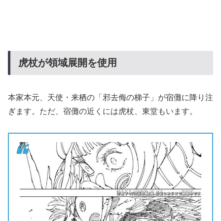
虎杖が領域展開を使用
本家本元、天使・来栖の「邪去侮の梯子」が宿儺に降り注
ぎます。ただ、宿儺の近くには虎杖、東堂もいます。