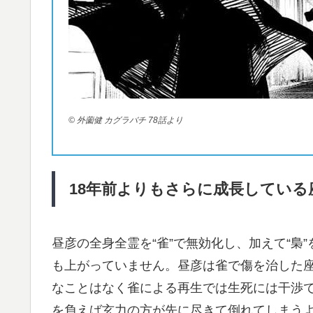
© 外薗健 カグラバチ 78話より
18
年前よりもさらに成長している
昼彦の全身全霊を“雀”で無効化し、加えて“梟
も上がっていません。昼彦は雀で傷を治した
なことはなく雀による再生では生死には干渉
を負えば玄力の方が先に尽きて倒れてしまう