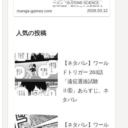
ーズン『Dr.STONE SCIENCE
FUTURE』第3クールの最新話まで
2026.03.12
manga-games.com
のネタバレ・感想、さらに単行本
最新巻までのあらすじ・まとめ等
をご紹介します。第3クール アニメ
第25～37話 のネタバレ、感想ア…
人気の投稿
【ネタバレ】ワール
ドトリガー 263話
「遠征選抜試験
Ⅱ⑥」あらすじ、ネ
タバレ
【ネタバレ】ワール