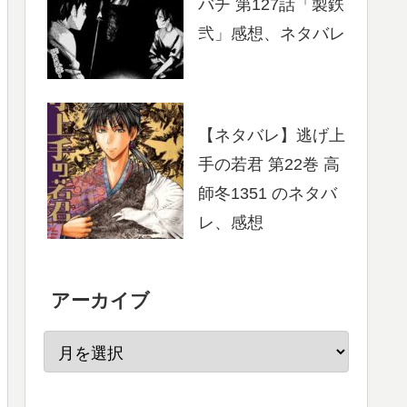
バチ 第127話「製鉄
弐」感想、ネタバレ
【ネタバレ】逃げ上
手の若君 第22巻 高
師冬1351 のネタバ
レ、感想
アーカイブ