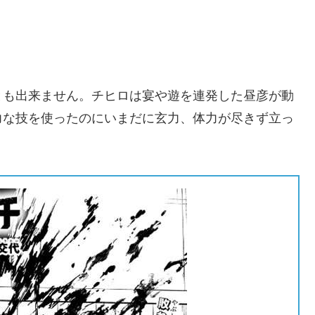
とも出来ません。チヒロは宴や遊を連発した昼彦が動
力な技を使ったのにいまだに玄力、体力が尽きず立っ