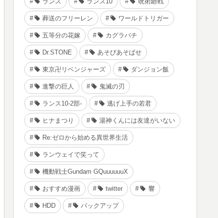
ランス
ランス10
呪術廻戦
葬送のフリーレン
ワールドトリガー
五等分の花嫁
カグラバチ
Dr.STONE
あそびあそばせ
東京卍リベンジャーズ
ダンジョン飯
進撃の巨人
鬼滅の刃
ランス10-2部-
逃げ上手の若君
ヒナまつり
湯神くんには友達がいない
Re:ゼロから始める異世界生活
ランウェイで笑って
機動戦士Gundam GQuuuuuuX
おすすめ漫画
twitter
響
HDD
バックアップ