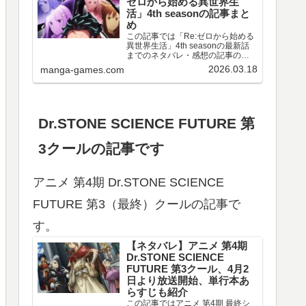
ゼロから始める異世界生
活」4th seasonの記事まと
め
この記事では「Re:ゼロから始める
異世界生活」4th seasonの最新話
までのネタバレ・感想の記事のリ
ンクや、情報などをまとめていま
2026.03.18
manga-games.com
す。アニメ 「Re:ゼロから始める異
世界生活」4th season 第67～77話
のネタバレ、感想喪失編ア…
Dr.STONE SCIENCE FUTURE 第
3クールの記事です
アニメ 第4期 Dr.STONE SCIENCE
FUTURE 第3（最終）クールの記事で
す。
【ネタバレ】アニメ 第4期
Dr.STONE SCIENCE
FUTURE 第3クール、4月2
日より放送開始、単行本あ
らすじも紹介
この記事ではアニメ 第4期 最終シ