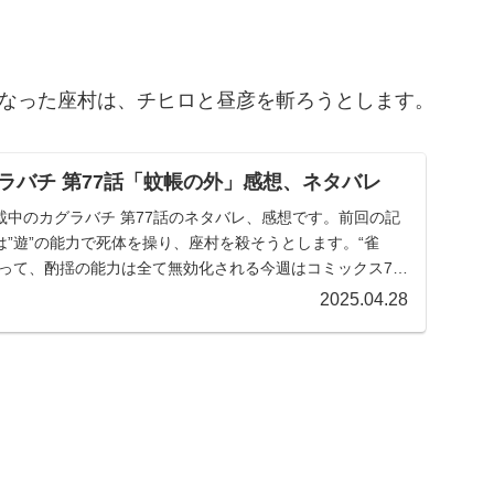
となった座村は、チヒロと昼彦を斬ろうとします。
ラバチ 第77話「蚊帳の外」感想、ネタバレ
載中のカグラバチ 第77話のネタバレ、感想です。前回の記
”遊”の能力で死体を操り、座村を殺そうとします。“雀
よって、酌揺の能力は全て無効化される今週はコミックス7巻
2025.04.28