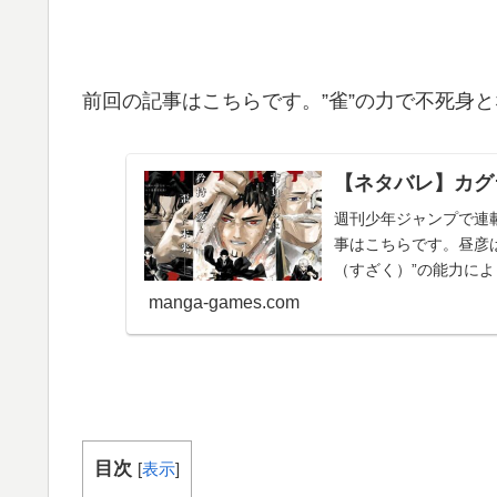
前回の記事はこちらです。”雀”の力で不死身
【ネタバレ】カグ
週刊少年ジャンプで連
事はこちらです。昼彦は
（すざく）”の能力に
発売直前記念と...
manga-games.com
目次
[
表示
]