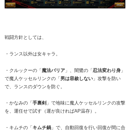
戦闘方針としては、
・ランス以外は女キャラ。
・クルックーの「
魔法バリア
」、闇鷺の「
忍法変わり身
」
で魔人ケッセルリンクの「
男は容赦しない
」攻撃を防い
で、ランスのダウンを防ぐ。
・かなみの「
手裏剣
」で地味に魔人ケッセルリンクの攻撃
を、運任せで試す（運が良ければAP温存）。
・キムチの「
キムチ鍋
」で、自動回復を行い回復が間に合