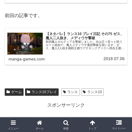
前回の記事です。
【ネタバレ】ランス10 プレイ日記 その75 ゼス、
魔人二人抜き、メディウサ撃破
前回魔人ガルティアを撃破しました。次は正々堂々と戦う
ルート経由で、魔人メディウサ連続撃破を狙います。ゼ
ス、魔人2人抜き挑戦王都ラグナロックアークへ現在王都ラ
グナロックアークの魔人メディウサを目指して、ガンジー
達と戦いながら進んでいますが、敵...
2018.07.06
manga-games.com
ゲーム
ランス10プレイ
ランス
ランス10
スポンサーリンク
メニュー
ホーム
検索
トップ
サイドバー