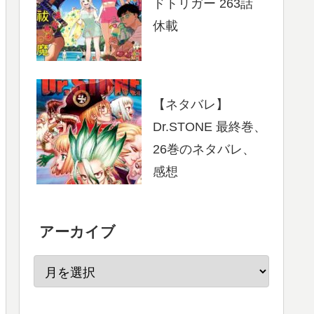
ドトリガー 263話
休載
【ネタバレ】
Dr.STONE 最終巻、
26巻のネタバレ、
感想
アーカイブ