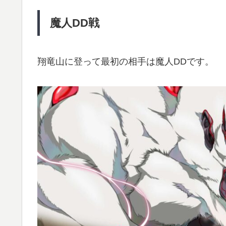
魔人DD
戦
翔竜山に登って最初の相手は魔人DDです。