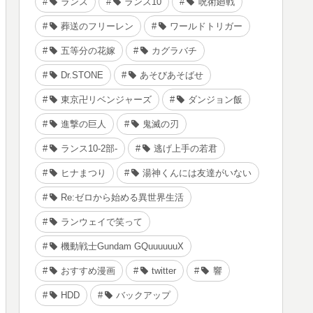
ランス
ランス10
呪術廻戦
葬送のフリーレン
ワールドトリガー
五等分の花嫁
カグラバチ
Dr.STONE
あそびあそばせ
東京卍リベンジャーズ
ダンジョン飯
進撃の巨人
鬼滅の刃
ランス10-2部-
逃げ上手の若君
ヒナまつり
湯神くんには友達がいない
Re:ゼロから始める異世界生活
ランウェイで笑って
機動戦士Gundam GQuuuuuuX
おすすめ漫画
twitter
響
HDD
バックアップ