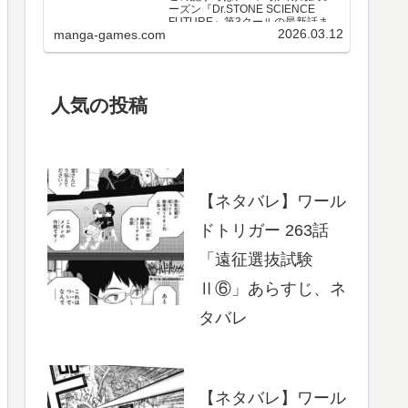
ーズン『Dr.STONE SCIENCE
FUTURE』第3クールの最新話まで
2026.03.12
manga-games.com
のネタバレ・感想、さらに単行本
最新巻までのあらすじ・まとめ等
をご紹介します。第3クール アニメ
第25～37話 のネタバレ、感想ア…
人気の投稿
【ネタバレ】ワール
ドトリガー 263話
「遠征選抜試験
Ⅱ⑥」あらすじ、ネ
タバレ
【ネタバレ】ワール