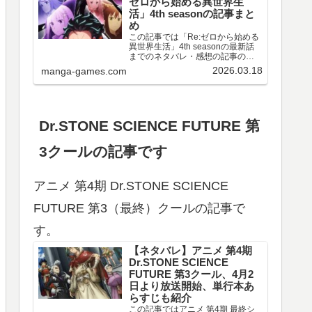
ゼロから始める異世界生
活」4th seasonの記事まと
め
この記事では「Re:ゼロから始める
異世界生活」4th seasonの最新話
までのネタバレ・感想の記事のリ
ンクや、情報などをまとめていま
2026.03.18
manga-games.com
す。アニメ 「Re:ゼロから始める異
世界生活」4th season 第67～77話
のネタバレ、感想喪失編ア…
Dr.STONE SCIENCE FUTURE 第
3クールの記事です
アニメ 第4期 Dr.STONE SCIENCE
FUTURE 第3（最終）クールの記事で
す。
【ネタバレ】アニメ 第4期
Dr.STONE SCIENCE
FUTURE 第3クール、4月2
日より放送開始、単行本あ
らすじも紹介
この記事ではアニメ 第4期 最終シ