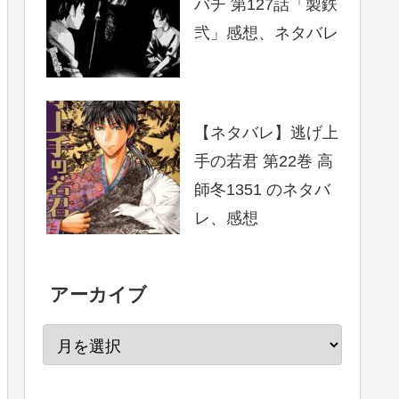
バチ 第127話「製鉄
弐」感想、ネタバレ
【ネタバレ】逃げ上
手の若君 第22巻 高
師冬1351 のネタバ
レ、感想
アーカイブ