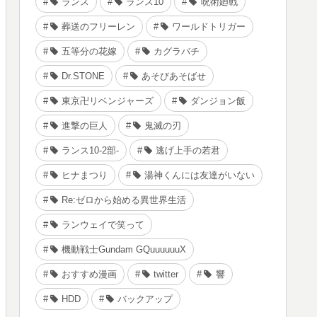
ランス
ランス10
呪術廻戦
葬送のフリーレン
ワールドトリガー
五等分の花嫁
カグラバチ
Dr.STONE
あそびあそばせ
東京卍リベンジャーズ
ダンジョン飯
進撃の巨人
鬼滅の刃
ランス10-2部-
逃げ上手の若君
ヒナまつり
湯神くんには友達がいない
Re:ゼロから始める異世界生活
ランウェイで笑って
機動戦士Gundam GQuuuuuuX
おすすめ漫画
twitter
響
HDD
バックアップ