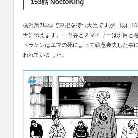
153
話 NoctoKing
横浜第7埠頭で東卍を待つ天竺ですが、既に1
ナに伝えます。三ツ谷とスマイリーは班目と
ドラケンはエマの死によって戦意喪失した事
われていました。