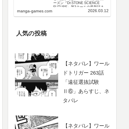
ーズン『Dr.STONE SCIENCE
FUTURE』第3クールの最新話まで
2026.03.12
manga-games.com
のネタバレ・感想、さらに単行本
最新巻までのあらすじ・まとめ等
をご紹介します。第3クール アニメ
第25～37話 のネタバレ、感想ア…
人気の投稿
【ネタバレ】ワール
ドトリガー 263話
「遠征選抜試験
Ⅱ⑥」あらすじ、ネ
タバレ
【ネタバレ】ワール