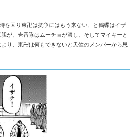
0時を回り東卍は抗争にはもう来ない、と鶴蝶はイザ
竜胆が、壱番隊はムーチョが潰し、そしてマイキーと
により、東卍は何もできないと天竺のメンバーから思