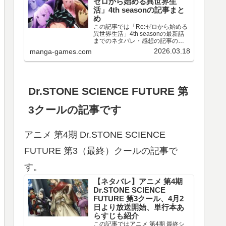
ゼロから始める異世界生
活」4th seasonの記事まと
め
この記事では「Re:ゼロから始める
異世界生活」4th seasonの最新話
までのネタバレ・感想の記事のリ
ンクや、情報などをまとめていま
2026.03.18
manga-games.com
す。アニメ 「Re:ゼロから始める異
世界生活」4th season 第67～77話
のネタバレ、感想喪失編ア…
Dr.STONE SCIENCE FUTURE 第
3クールの記事です
アニメ 第4期 Dr.STONE SCIENCE
FUTURE 第3（最終）クールの記事で
す。
【ネタバレ】アニメ 第4期
Dr.STONE SCIENCE
FUTURE 第3クール、4月2
日より放送開始、単行本あ
らすじも紹介
この記事ではアニメ 第4期 最終シ