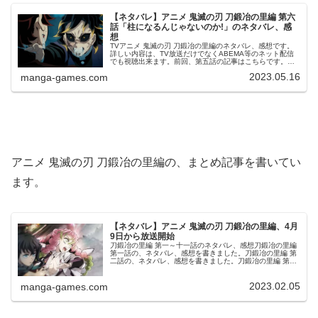
【ネタバレ】アニメ 鬼滅の刃 刀鍛冶の里編 第六
話「柱になるんじゃないのか!」のネタバレ、感
想
TVアニメ 鬼滅の刃 刀鍛冶の里編のネタバレ、感想です。
詳しい内容は、TV放送だけでなくABEMA等のネット配信
でも視聴出来ます。前回、第五話の記事はこちらです。第
六話「柱になるんじゃないのか!」分裂した鬼・四体の頸を
2023.05.16
manga-games.com
斬ったものの、この喜怒...
アニメ 鬼滅の刃 刀鍛冶の里編の、まとめ記事を書いてい
ます。
【ネタバレ】アニメ 鬼滅の刃 刀鍛冶の里編、4月
9日から放送開始
刀鍛冶の里編 第一～十一話のネタバレ、感想刀鍛冶の里編
第一話の、ネタバレ、感想を書きました。刀鍛冶の里編 第
二話の、ネタバレ、感想を書きました。刀鍛冶の里編 第三
話の、ネタバレ、感想を書きました。刀鍛冶の里編 第四話
の、ネタバレ、感想を書...
2023.02.05
manga-games.com