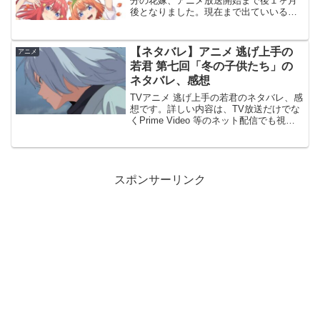
分の花嫁、アニメ放送開始まで後１ヶ月
後となりました。現在まで出ていいる情
報をこれを機に纏めてみました。アニメ
放送開始まで後１ヶ月後#五等分の花嫁今
週発売のマガジンに第66話が掲載されて
【ネタバレ】アニメ 逃げ上手の
アニメ
います！来週は合併号...
若君 第七回「冬の子供たち」の
ネタバレ、感想
TVアニメ 逃げ上手の若君のネタバレ、感
想です。詳しい内容は、TV放送だけでな
くPrime Video 等のネット配信でも視聴
出来ます。前回の記事はこちらです。第
七回「冬の子供たち」年が明けて1,334
年、諏訪領の北の国境で貞宗が不穏な動
き...
スポンサーリンク