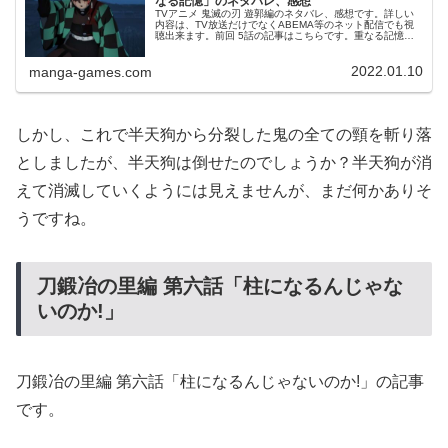
なる記憶」のネタバレ、感想
TVアニメ 鬼滅の刃 遊郭編のネタバレ、感想です。詳しい
内容は、TV放送だけでなくABEMA等のネット配信でも視
聴出来ます。前回 5話の記事はこちらです。重なる記憶第5
話で宇随天元が倒したように見えた堕姫の帯は急に動き出
し、堕姫の元に戻って...
2022.01.10
manga-games.com
しかし、これで半天狗から分裂した鬼の全ての頸を斬り落
としましたが、半天狗は倒せたのでしょうか？半天狗が消
えて消滅していくようには見えませんが、まだ何かありそ
うですね。
刀鍛冶の里編 第六話「柱になるんじゃな
いのか!」
刀鍛冶の里編 第六話「柱になるんじゃないのか!」の記事
です。