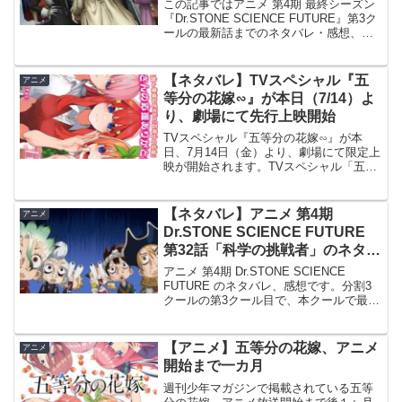
この記事ではアニメ 第4期 最終シーズン
『Dr.STONE SCIENCE FUTURE』第3ク
ールの最新話までのネタバレ・感想、さ
らに単行本最新巻までのあらすじ・まと
め等をご紹介します。第3クール アニメ
第25～37話 のネタバレ、感想ア...
【ネタバレ】TVスペシャル『五
アニメ
等分の花嫁∽』が本日（7/14）よ
り、劇場にて先行上映開始
TVスペシャル『五等分の花嫁∽』が本
日、7月14日（金）より、劇場にて限定上
映が開始されます。TVスペシャル「五等
分の花嫁∽」、本日から全国劇場にて限
定上映TVスペシャル『五等分の花嫁∽』
が、いよいよ本日から公開されます。既
【ネタバレ】アニメ 第4期
アニメ
に公開されている...
Dr.STONE SCIENCE FUTURE
第32話「科学の挑戦者」のネタバ
レ、感想
アニメ 第4期 Dr.STONE SCIENCE
FUTURE のネタバレ、感想です。分割3
クールの第3クール目で、本クールで最終
クールとなります。詳しい内容は、TV放
送だけでなくABEMA等のネット配信でも
視聴出来ます。前回の記事はこちら...
【アニメ】五等分の花嫁、アニメ
アニメ
開始まで一カ月
週刊少年マガジンで掲載されている五等