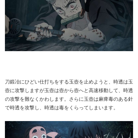
刀鍛冶にひどい仕打ちをする玉壺を止めようと、時透は玉
壺に攻撃しますが玉壺は壺から壺へと高速移動して、時透
の攻撃を難なくかわします。さらに玉壺は麻痺毒のある針
で時透を攻撃し、時透は毒をくらってしまいます。