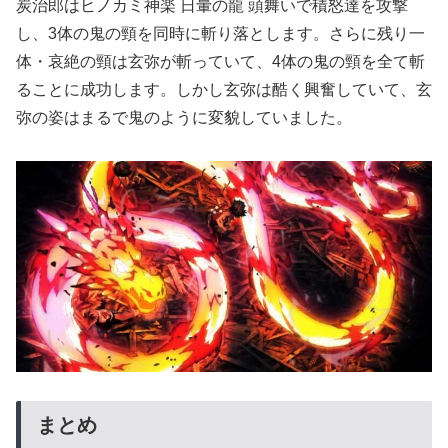
炭治郎はヒノカミ神楽 日暈の龍 頭舞いで積怒達を攻撃
し、3体の鬼の頸を同時に斬り落とします。さらに残り一
体・哀絶の頸は玄弥が斬っていて、4体の鬼の頸を全て斬
ることに成功します。しかし玄弥は酷く興奮していて、玄
弥の姿はまるで鬼のように変貌していました。
まとめ