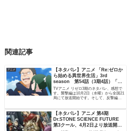
関連記事
【ネタバレ】アニメ 「Re:ゼロか
アニメ
ら始める異世界生活」3rd
season 第54話（3期4話）「都
市庁舎奪還作戦」のネタバレ、感
TVアニメ リゼロ3期のネタバレ、感想で
想
す。襲撃編は10月2日（水曜）から全国21
局にて放送開始です。そして、反撃編は
2025年2月5日（水曜）から放送開始で
す。詳しい内容は、TV放送だけでなくd
アニメストア、ABEMA 等のネット配信
【ネタバレ】アニメ 第4期
アニメ
でも...
Dr.STONE SCIENCE FUTURE
第3クール、4月2日より放送開
始、単行本あらすじも紹介