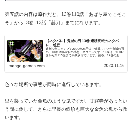
第五話の内容は原作だと、13巻110話「あばら屋でこそこ
そ」から13巻113話「赫刀」までになります。
【ネタバレ】鬼滅の刃 13巻 遷移変転のネタバ
レ、感想
週刊少年ジャンプで2020年24号まで連載していた鬼滅の刃
の、13巻 遷移変転の感想、ネタバレです。13巻は、第107
話から第115話まで掲載されています。前巻、12巻のあら
すじ、ネタバレはこちらの記事です。13巻© 吾峠呼世晴 鬼
滅の刃 ...
2020.11.16
manga-games.com
色々な場所で事態が同時に進行していきます。
里を襲っていた金魚のような鬼ですが、甘露寺があっとい
う間に倒して、さらに里長の鉄珍も巨大な金魚の鬼から救
います。