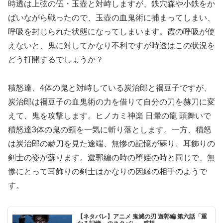
時透は上弦の伍・玉壺と対峙しますが、鉄穴森や小鉄をか
ばいながら戦ったので、玉壺の血鬼術に捕まってしまい、
呼吸を封じられた状態になってしまいます。霞の呼吸が使
えないと、鬼に対してかなり不利ですが時透はこの状況を
どう打開するでしょうか？
積怒達、4体の鬼と対峙している炭治郎と禰豆子ですが、
炭治郎は禰豆子の血鬼術の力を借りて自分の刀を赫刀に変
えて、鬼を攻撃します。ヒノカミ神楽 日暈の龍 頭舞いで
積怒達3体の鬼の頸を一気に斬り落とします。一方、積怒
は炭治郎の赫刀を見た途端、無惨の記憶が蘇り、耳飾りの
剣士の姿が蘇ります。遊郭編の時の堕姫の時と同じで、無
惨にとって耳飾りの剣士はかなりの因縁の相手のようで
す。
【ネタバレ】アニメ 鬼滅の刃 遊郭編 第六話「重