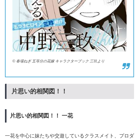
© 春場ねぎ 五等分の花嫁 キャラクターブック 三玖より
片思い的相関図！！
片思い的相関図！！
一花
一花を中心に妹たちや交遊しているクラスメイト、プロダ