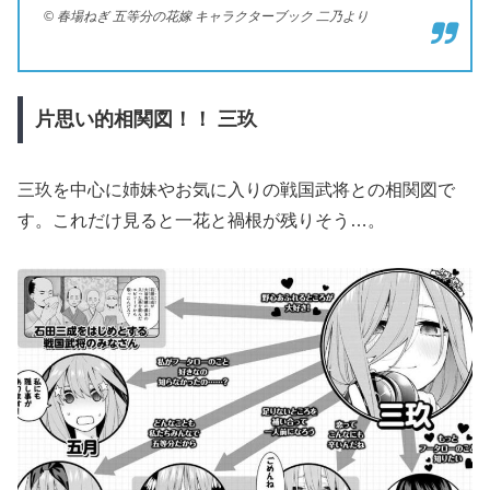
© 春場ねぎ 五等分の花嫁 キャラクターブック 二乃より
片思い的相関図！！
三玖
三玖を中心に姉妹やお気に入りの戦国武将との相関図で
す。これだけ見ると一花と禍根が残りそう…。