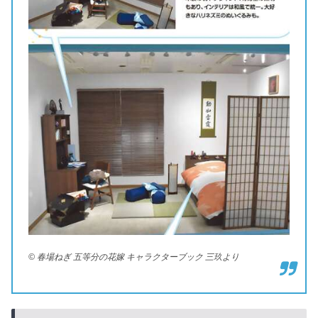
© 春場ねぎ 五等分の花嫁 キャラクターブック 三玖より