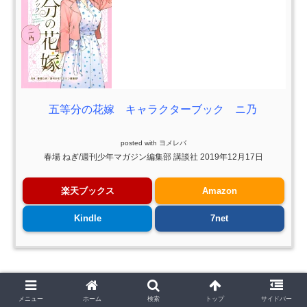
五等分の花嫁 キャラクターブック ニ乃
posted with
ヨメレバ
春場 ねぎ/週刊少年マガジン編集部 講談社 2019年12月17日
楽天ブックス
Amazon
Kindle
7net
五等分の花嫁 キャラクターブック 三玖の購入はこちらか
らどうぞ。
メニュー
ホーム
検索
トップ
サイドバー