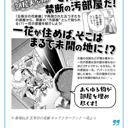
© 春場ねぎ 五等分の花嫁 キャラクターブック 一花より