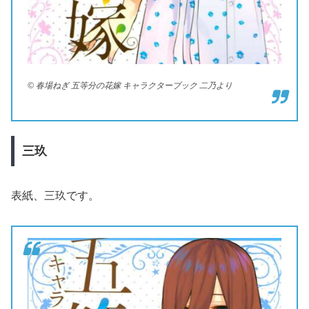
© 春場ねぎ 五等分の花嫁 キャラクターブック 二乃より
三玖
表紙、三玖です。