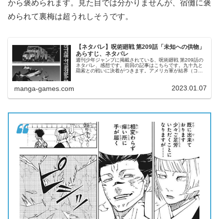
から褒められます。見た目では分かりませんが、宿儺に褒
められて裏梅は超うれしそうです。
【ネタバレ】呪術廻戦 第209話「未知への供物」
あらすじ、ネタバレ
週刊少年ジャンプに掲載されている、呪術廻戦 第209話の
ネタバレ、感想です。前回の記事はこちらです。九十九と
羂索との戦いに決着がつきます。アメリカ軍が結界（コロ
ニー）に突入2018年11月14日深夜時間は九十九達が戦っ
た11月16日から少し...
2023.01.07
manga-games.com