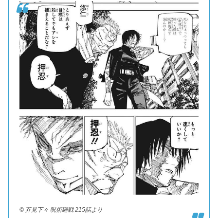
© 芥見下々 呪術廻戦 215話より