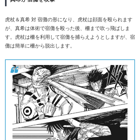
虎杖＆真希 対 宿儺の形になり、虎杖は顔面を殴られます
が、真希は体術で宿儺を殴った後、柵まで吹っ飛ばしま
す。虎杖は柵を利用して宿儺を捕らえようとしますが、宿
儺は簡単に柵から脱出します。