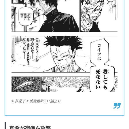
© 芥見下々 呪術廻戦 215話より
真希が宿儺を攻撃