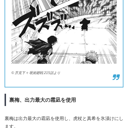
© 芥見下々 呪術廻戦 215話より
裏梅、出力最大の霜凪を使用
裏梅は出力最大の霜凪を使用し、虎杖と真希を氷漬けにし
ます。