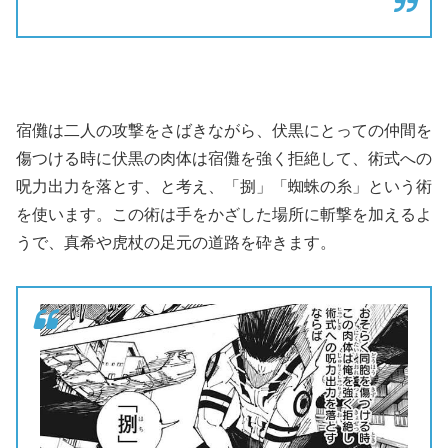
宿儺は二人の攻撃をさばきながら、伏黒にとっての仲間を
傷つける時に伏黒の肉体は宿儺を強く拒絶して、術式への
呪力出力を落とす、と考え、「捌」「蜘蛛の糸」という術
を使います。この術は手をかざした場所に斬撃を加えるよ
うで、真希や虎杖の足元の道路を砕きます。