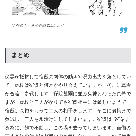
© 芥見下々 呪術廻戦 215話より
まとめ
伏黒が抵抗して宿儺の肉体の動きや呪力出力を落としてい
て、虎杖は宿儺と何とかやり合えていますが、そこに真希
が合流・参戦します。禪院甚爾に並ぶ鬼神となった真希で
すが、虎杖と二人がかりでも宿儺相手には厳しいようで、
宿儺は余裕をもって二人の相手をします。そこに裏梅まで
参戦し、二人を氷漬けにしてしまいます。宿儺は“浴”をす
る為に、鵺で移動し、この場を去ってしまいます。宿儺の