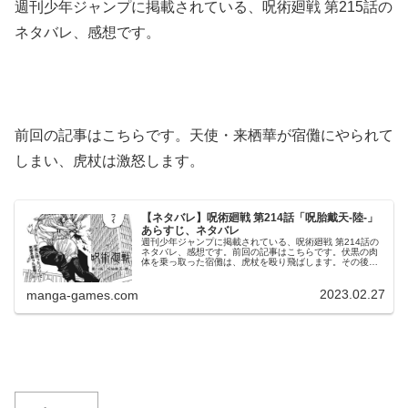
週刊少年ジャンプに掲載されている、呪術廻戦 第215話の
ネタバレ、感想です。
前回の記事はこちらです。天使・来栖華が宿儺にやられて
しまい、虎杖は激怒します。
【ネタバレ】呪術廻戦 第214話「呪胎戴天-陸-」
あらすじ、ネタバレ
週刊少年ジャンプに掲載されている、呪術廻戦 第214話の
ネタバレ、感想です。前回の記事はこちらです。伏黒の肉
体を乗っ取った宿儺は、虎杖を殴り飛ばします。その後、
術式・十種影法術を使用し鵺を呼び出します。虎杖、宿儺
に激怒来栖華は死亡か？来栖に...
2023.02.27
manga-games.com