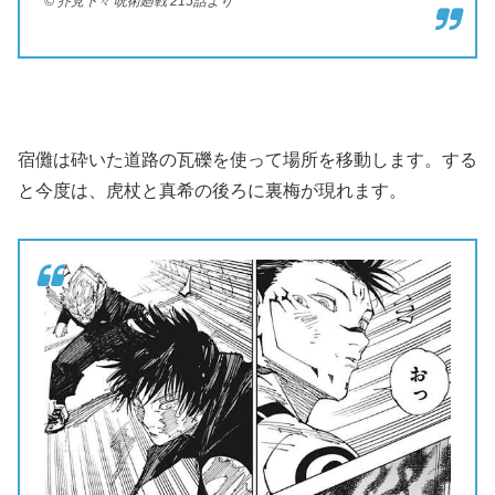
© 芥見下々 呪術廻戦 215話より
宿儺は砕いた道路の瓦礫を使って場所を移動します。する
と今度は、虎杖と真希の後ろに裏梅が現れます。