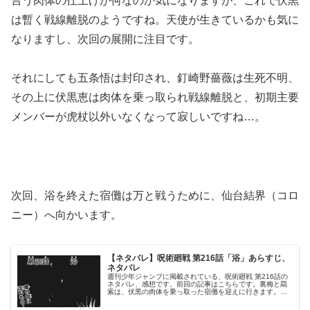
言う肉体の仕上げが何なのか気になりますが、これで伏黒
は暫く戦線離脱のようですね。天使が生きているかも気に
なりますし、次回の展開に注目です。
それにしても五条悟は封印され、釘崎野薔薇は生死不明、
その上に伏黒恵は肉体を乗っ取られ戦線離脱と、初期主要
メンバーが虎杖以外いなくなって寂しいですね…。
次回、浴を終えた宿儺は万と戦うために、仙台結界（コロ
ニー）へ向かいます。
【ネタバレ】呪術廻戦 第216話「浴」あらすじ、
ネタバレ
週刊少年ジャンプに掲載されている、呪術廻戦 第216話の
ネタバレ、感想です。前回の記事はこちらです。裏梅と羂
索は、伏黒の肉体を乗っ取った宿儺を迎えに行きます。宿
儺は仙台結界（コロニー）へ© 芥見下々 呪術廻戦 216話よ
り死滅回游を終わらせ...