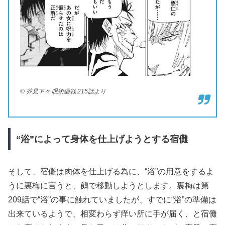
© 芥見下々 呪術廻戦 215話より
“浴”によって身体を仕上げようとする宿儺
そして、宿儺は肉体を仕上げる為に、“浴”の用意をするよ
うに裏梅に言うと、鵺で移動しようとします。裏梅は第
209話で“浴”の事に触れていましたが、すでに“浴”の準備は
出来ているようで、相変わらず痒い所に手が届く、と宿儺