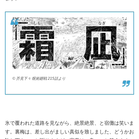
© 芥見下々 呪術廻戦 215話より
氷で覆われた道路を見ながら、絶景絶景、と宿儺は笑いま
す。裏梅は、差し出がましい真似を致しました、どうかお