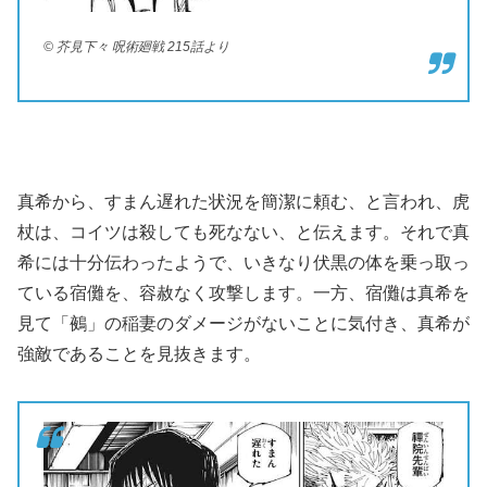
© 芥見下々 呪術廻戦 215話より
真希から、すまん遅れた状況を簡潔に頼む、と言われ、虎
杖は、コイツは殺しても死なない、と伝えます。それで真
希には十分伝わったようで、いきなり伏黒の体を乗っ取っ
ている宿儺を、容赦なく攻撃します。一方、宿儺は真希を
見て「鵺」の稲妻のダメージがないことに気付き、真希が
強敵であることを見抜きます。