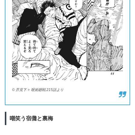
© 芥見下々 呪術廻戦 215話より
嘲笑う宿儺と裏梅