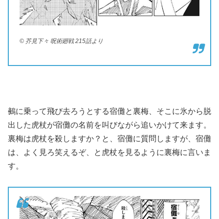
© 芥見下々 呪術廻戦 215話より
鵺に乗って飛び去ろうとする宿儺と裏梅、そこに氷から脱
出した虎杖が宿儺の名前を叫びながら追いかけて来ます。
裏梅は虎杖を殺しますか？と、宿儺に質問しますが、宿儺
は、よく見ろ笑えるぞ、と虎杖を見るように裏梅に言いま
す。