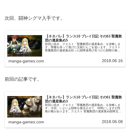
次回、闘神シグマ入手です。
【ネタバレ】ランス10 プレイ日記 その63 聖魔教
団の遺産集め5
前回に続き、クエスト「聖魔教団の遺産集め」を攻略しま
す。聖櫃を持って逃げた宝箱だんごを追います。クエスト
聖魔教団の遺産集め狂った闘将達再び見つけた闘将の格納
庫。前と同じく、シーラが闘将の起動作業を行って闘将を
起動しようとしています。が、こ...
2018.06.16
manga-games.com
前回の記事です。
【ネタバレ】ランス10 プレイ日記 その61 聖魔教
団の遺産集め3
前回に続き、クエスト「聖魔教団の遺産集め」を攻略しま
す。今回、いよいよ闘将を復活させて、仲間にしますが性
格が難があります。クエスト 聖魔教団の遺産集め闘将宝箱
だんごが高速で駆け抜けていき、さすがのランスも捕える
ことが出来ません。パットンも諦...
2018.06.08
manga-games.com