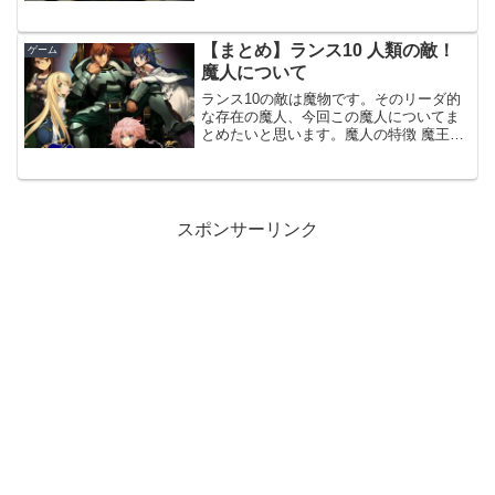
くつか気になる映像をご紹介。今回ラン
スは世界総統です。© alicesoftchannel©
a...
【まとめ】ランス10 人類の敵！
ゲーム
魔人について
ランス10の敵は魔物です。そのリーダ的
な存在の魔人、今回この魔人についてま
とめたいと思います。魔人の特徴 魔王の
血(力)の一部を分け与えられ、個体として
のポテンシャルを著しく強化された存在
魔王にとっての目であり、手であり、口
であり、そして...
スポンサーリンク