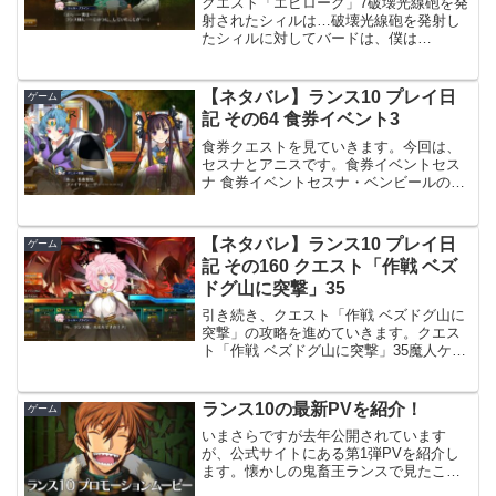
クエスト「エピローグ」7破壊光線砲を発
射されたシィルは…破壊光線砲を発射し
たシィルに対してバードは、僕は
ね……、君にさえ出会わなければ良かっ
たと……、そう思っているんだ、だか
ら……、ばいばい、と一方的に話しかけ
【ネタバレ】ランス10 プレイ日
ゲーム
ます。ランスは、シィィィイーー...
記 その64 食券イベント3
食券クエストを見ていきます。今回は、
セスナとアニスです。食券イベントセス
ナ 食券イベントセスナ・ベンビールの食
券イベントです。食券イベントでも寝て
いるセスナです。ランス6同様、どこでも
眠ってしまう癖は治っていません。相変
【ネタバレ】ランス10 プレイ日
ゲーム
わらずの性格のランス...
記 その160 クエスト「作戦 ベズ
ドグ山に突撃」35
引き続き、クエスト「作戦 ベズドグ山に
突撃」の攻略を進めていきます。クエス
ト「作戦 ベズドグ山に突撃」35魔人ケイ
ブリス戦、再戦前回、魔人ケイブリスの
HP、6,500万を削り切れないと感じ、途
中で仕切り直しました。今回は、香姫の
ランス10の最新PVを紹介！
ゲーム
「おだんごど...
いまさらですが去年公開されています
が、公式サイトにある第1弾PVを紹介し
ます。懐かしの鬼畜王ランスで見たこと
ある魔人もたくさん登場しています。い