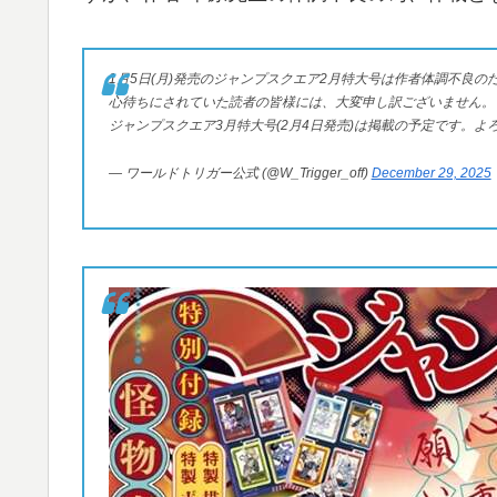
1月5日(月)発売のジャンプスクエア2月特大号は作者体調不良
心待ちにされていた読者の皆様には、大変申し訳ございません。
ジャンプスクエア3月特大号(2月4日発売)は掲載の予定です。よ
— ワールドトリガー公式 (@W_Trigger_off)
December 29, 2025