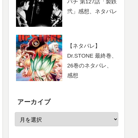
バチ 第127話「製鉄
弐」感想、ネタバレ
【ネタバレ】
Dr.STONE 最終巻、
26巻のネタバレ、
感想
アーカイブ