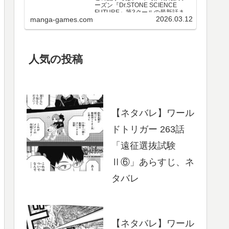
ーズン『Dr.STONE SCIENCE
FUTURE』第3クールの最新話まで
2026.03.12
manga-games.com
のネタバレ・感想、さらに単行本
最新巻までのあらすじ・まとめ等
をご紹介します。第3クール アニメ
第25～37話 のネタバレ、感想ア…
人気の投稿
【ネタバレ】ワール
ドトリガー 263話
「遠征選抜試験
Ⅱ⑥」あらすじ、ネ
タバレ
【ネタバレ】ワール