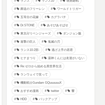
ランス
ランス10
呪術廻戦
葬送のフリーレン
ワールドトリガー
五等分の花嫁
カグラバチ
Dr.STONE
あそびあそばせ
東京卍リベンジャーズ
ダンジョン飯
進撃の巨人
鬼滅の刃
ランス10-2部-
逃げ上手の若君
ヒナまつり
湯神くんには友達がいない
Re:ゼロから始める異世界生活
ランウェイで笑って
機動戦士Gundam GQuuuuuuX
おすすめ漫画
twitter
響
HDD
バックアップ