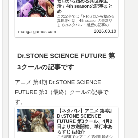
ゼロから始める異世界生
活」4th seasonの記事まと
め
この記事では「Re:ゼロから始める
異世界生活」4th seasonの最新話
までのネタバレ・感想の記事のリ
ンクや、情報などをまとめていま
2026.03.18
manga-games.com
す。アニメ 「Re:ゼロから始める異
世界生活」4th season 第67～77話
のネタバレ、感想喪失編ア…
Dr.STONE SCIENCE FUTURE 第
3クールの記事です
アニメ 第4期 Dr.STONE SCIENCE
FUTURE 第3（最終）クールの記事で
す。
【ネタバレ】アニメ 第4期
Dr.STONE SCIENCE
FUTURE 第3クール、4月2
日より放送開始、単行本あ
らすじも紹介
この記事ではアニメ 第4期 最終シ