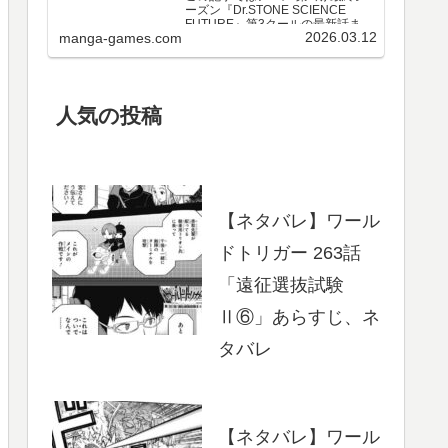
ーズン『Dr.STONE SCIENCE
FUTURE』第3クールの最新話まで
2026.03.12
manga-games.com
のネタバレ・感想、さらに単行本
最新巻までのあらすじ・まとめ等
をご紹介します。第3クール アニメ
第25～37話 のネタバレ、感想ア…
人気の投稿
【ネタバレ】ワール
ドトリガー 263話
「遠征選抜試験
Ⅱ⑥」あらすじ、ネ
タバレ
【ネタバレ】ワール