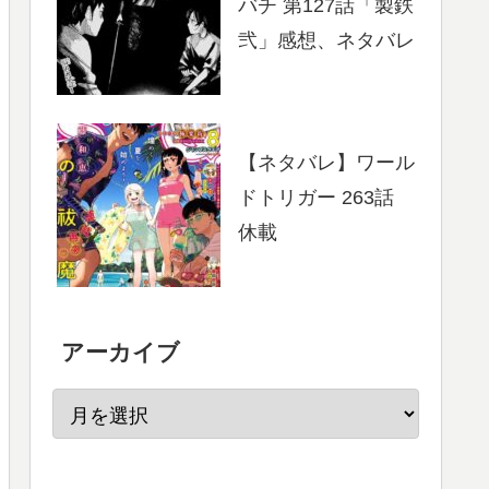
バチ 第127話「製鉄
弐」感想、ネタバレ
【ネタバレ】ワール
ドトリガー 263話
休載
アーカイブ