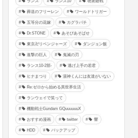
ランス
ランス10
呪術廻戦
葬送のフリーレン
ワールドトリガー
五等分の花嫁
カグラバチ
Dr.STONE
あそびあそばせ
東京卍リベンジャーズ
ダンジョン飯
進撃の巨人
鬼滅の刃
ランス10-2部-
逃げ上手の若君
ヒナまつり
湯神くんには友達がいない
Re:ゼロから始める異世界生活
ランウェイで笑って
機動戦士Gundam GQuuuuuuX
おすすめ漫画
twitter
響
HDD
バックアップ