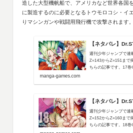
造した大型機帆船で、アメリカなど世界各国
に製造するのに必要となるトウモロコシ・イ
りマシンガンや戦闘用飛行機で攻撃されます
【ネタバレ】Dr.S
週刊少年ジャンプで連載
Z=143からZ=15
ちらの記事です。17巻© 稲垣
manga-games.com
【ネタバレ】Dr.S
週刊少年ジャンプで連載
Z=152からZ=16
ちらの記事です。18巻© 稲垣