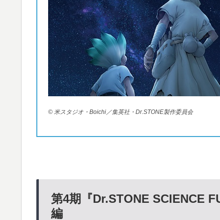
© 米スタジオ・Boichi／集英社・Dr.STONE製作委員会
第4
期『Dr.STONE SCIENCE F
編