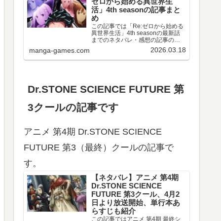
ゼロから始める異世界生
活」4th seasonの記事まと
め
この記事では「Re:ゼロから始める
異世界生活」4th seasonの最新話
までのネタバレ・感想の記事のリ
ンクや、情報などをまとめていま
2026.03.18
manga-games.com
す。アニメ 「Re:ゼロから始める異
世界生活」4th season 第67～77話
のネタバレ、感想喪失編ア…
Dr.STONE SCIENCE FUTURE 第
3クールの記事です
アニメ 第4期 Dr.STONE SCIENCE
FUTURE 第3（最終）クールの記事で
す。
【ネタバレ】アニメ 第4期
Dr.STONE SCIENCE
FUTURE 第3クール、4月2
日より放送開始、単行本あ
らすじも紹介
この記事ではアニメ 第4期 最終シ