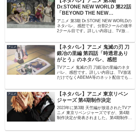
【ネタバレ】アニメ 第3期
アニメ
一...
Dr.STONE NEW WORLD 第22話
「BEYOND THE NEW
WORLD」のネタバレ、感想
アニメ 第3期 Dr.STONE NEW WORLDの
ネタバレ、感想です。分割2クールの後半
2クール目です。詳しい内容は、TV放送
だけでなくABEMA等のネット配信でも視
聴出来ます。前回の記事はこちらです。
#22 BEYOND THE NE...
【ネタバレ】アニメ 鬼滅の刃 刀
アニメ
鍛冶の里編 第四話「時透君あり
がとう」のネタバレ、感想
TVアニメ 鬼滅の刃 刀鍛冶の里編のネタ
バレ、感想です。詳しい内容は、TV放送
だけでなくABEMA等のネット配信でも視
聴出来ます。前回、第三話の記事はこち
らです。第四話「時透君ありがとう」時
透は鉄穴森と鋼鐵塚を助けに向かう時透
【ネタバレ】アニメ 東京リベン
アニメ
は小鉄を助ける...
ジャーズ 第4期制作決定
2023年に第3期 天竺編が放送されたTVア
ニメ 東京リベンジャーズですが、第4期
制作決定が発表されました。第4期制作決
定TVアニメ 東京リベンジャーズの続編、
第4期制作決定が発表され、新キービジュ
アルと続編制作決定PVが公開されていま
す。...