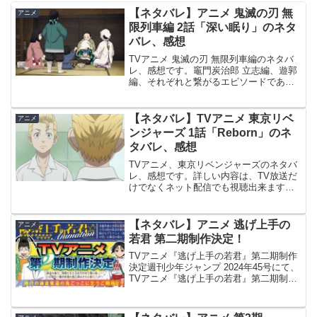
【ネタバレ】アニメ 鬼滅の刃 無
アニメ
限列車編 2話「深い眠り」のネタ
バレ、感想
TVアニメ 鬼滅の刃 無限列車編のネタバ
レ、感想です。竈門炭治郎 立志編、遊郭
編、それぞれと繋がるエピソードである
無限列車編が、テレビアニメという形で
放送されます。10月10日(日)より全7話で
放送されます。前回 1話の記事はこちら
【ネタバレ】TVアニメ 東京リベ
アニメ
です。深...
ンジャーズ 1話「Reborn」のネ
タバレ、感想
TVアニメ、東京リベンジャーズのネタバ
レ、感想です。詳しい内容は、TV放送だ
けでなくネット配信でも視聴出来ます。
Reborn26歳のダメフリーターとして、バ
イト先では毎日頭を下げる日々を送る花
垣 武道は、ある日ニュースで中学時代に
【ネタバレ】アニメ 逃げ上手の
アニメ
付き合って...
若君 第二期制作決定！
TVアニメ『逃げ上手の若君』第二期制作
決定週刊少年ジャンプ 2024年45号にて、
TVアニメ『逃げ上手の若君』第二期制作
決定が発表されました。詳細は不明で、
続報を待ちましょう。© 週刊少年ジャン
プ 2024年45号より第一期 最終回から約