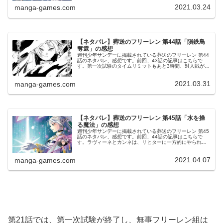
お祝いPVをどうぞ🎬...
2021.03.24
manga-games.com
【ネタバレ】葬送のフリーレン 第44話「隕鉄鳥
奪還」の感想
週刊少年サンデーに掲載されている葬送のフリーレン 第44
話のネタバレ、感想です。前回、43話の記事はこちらで
す。第一次試験のタイムリミットもあと3時間、対人戦が激
化します。フリーレン、隕鉄鳥を奪還© 山田鐘人・アベツ
カサ 葬送のフリーレン ...
2021.03.31
manga-games.com
【ネタバレ】葬送のフリーレン 第45話「水を操
る魔法」の感想
週刊少年サンデーに掲載されている葬送のフリーレン 第45
話のネタバレ、感想です。前回、44話の記事はこちらで
す。ラヴィーネとカンネは、リヒターに一方的にやられて
しまいます。第一次試験、終了今週は葬送のフリーレン、
特別巻頭カラーです。© 山田...
2021.04.07
manga-games.com
第21話では、第一次試験が終了し、無事フリーレン組は