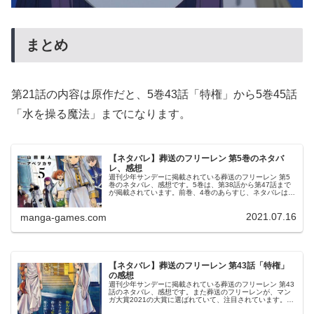
まとめ
第21話の内容は原作だと、5巻43話「特権」から5巻45話
「水を操る魔法」までになります。
【ネタバレ】葬送のフリーレン 第5巻のネタバ
レ、感想
週刊少年サンデーに掲載されている葬送のフリーレン 第5
巻のネタバレ、感想です。5巻は、第38話から第47話まで
が掲載されています。前巻、4巻のあらすじ、ネタバレはこ
ちらの記事です。5巻© 山田鐘人・アベツカサ 葬送のフリ
ーレン 5巻より第3...
2021.07.16
manga-games.com
【ネタバレ】葬送のフリーレン 第43話「特権」
の感想
週刊少年サンデーに掲載されている葬送のフリーレン 第43
話のネタバレ、感想です。また葬送のフリーレンが、マン
ガ大賞2021の大賞に選ばれていて、注目されています。🎊
🏆マンガ大賞2021 大賞受賞🏆🎊🎥「葬送のフリーレン」