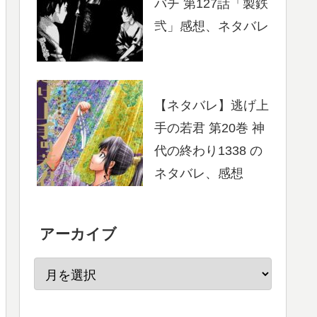
バチ 第127話「製鉄
弐」感想、ネタバレ
【ネタバレ】逃げ上
手の若君 第20巻 神
代の終わり1338 の
ネタバレ、感想
アーカイブ