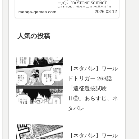
ーズン『Dr.STONE SCIENCE
FUTURE』第3クールの最新話まで
2026.03.12
manga-games.com
のネタバレ・感想、さらに単行本
最新巻までのあらすじ・まとめ等
をご紹介します。第3クール アニメ
第25～37話 のネタバレ、感想ア…
人気の投稿
【ネタバレ】ワール
ドトリガー 263話
「遠征選抜試験
Ⅱ⑥」あらすじ、ネ
タバレ
【ネタバレ】ワール