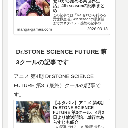
ゼロから始める異世界生
活」4th seasonの記事まと
め
この記事では「Re:ゼロから始める
異世界生活」4th seasonの最新話
までのネタバレ・感想の記事のリ
ンクや、情報などをまとめていま
2026.03.18
manga-games.com
す。アニメ 「Re:ゼロから始める異
世界生活」4th season 第67～77話
のネタバレ、感想喪失編ア…
Dr.STONE SCIENCE FUTURE 第
3クールの記事です
アニメ 第4期 Dr.STONE SCIENCE
FUTURE 第3（最終）クールの記事で
す。
【ネタバレ】アニメ 第4期
Dr.STONE SCIENCE
FUTURE 第3クール、4月2
日より放送開始、単行本あ
らすじも紹介
この記事ではアニメ 第4期 最終シ