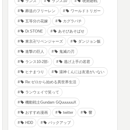
ランス
ランス10
呪術廻戦
葬送のフリーレン
ワールドトリガー
五等分の花嫁
カグラバチ
Dr.STONE
あそびあそばせ
東京卍リベンジャーズ
ダンジョン飯
進撃の巨人
鬼滅の刃
ランス10-2部-
逃げ上手の若君
ヒナまつり
湯神くんには友達がいない
Re:ゼロから始める異世界生活
ランウェイで笑って
機動戦士Gundam GQuuuuuuX
おすすめ漫画
twitter
響
HDD
バックアップ