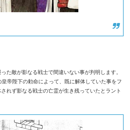
襲った敵が影なる戦士で間違いない事が判明します。
の皇帝陛下の勅命によって、既に解体していた事をフ
体されず影なる戦士の亡霊が生き残っていたとラント