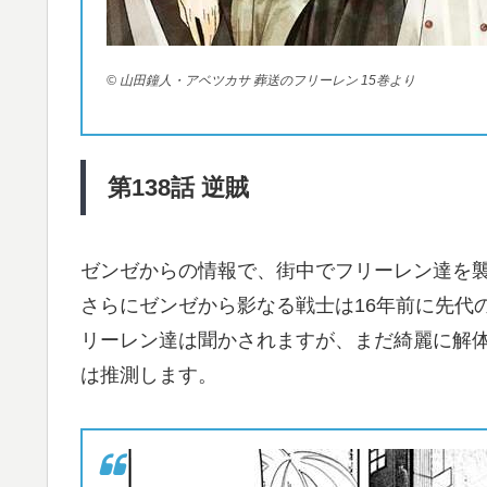
© 山田鐘人・アベツカサ 葬送のフリーレン 15巻より
第138
話
逆賊
ゼンゼからの情報で、街中でフリーレン達を
さらにゼンゼから影なる戦士は16年前に先代
リーレン達は聞かされますが、まだ綺麗に解
は推測します。